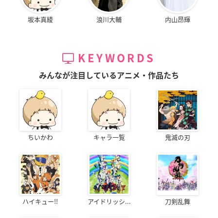
坂本真綾
浪川大輔
内山昂輝
KEYWORDS
みんなが注目しているアニメ・作品たち
ちいかわ
キャラ一覧
鬼滅の刃
ハイキュー!!
アイドリッシ...
刀剣乱舞