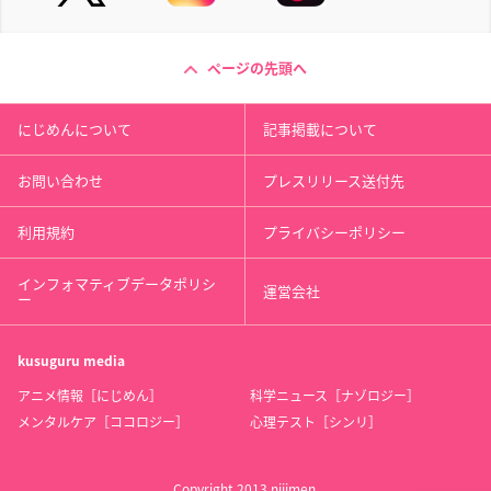
ページの先頭へ
にじめんについて
記事掲載について
お問い合わせ
プレスリリース送付先
利用規約
プライバシーポリシー
インフォマティブデータポリシ
運営会社
ー
kusuguru
media
アニメ情報［にじめん］
科学ニュース［ナゾロジー］
メンタルケア［ココロジー］
心理テスト［シンリ］
Copyright 2013 nijimen.