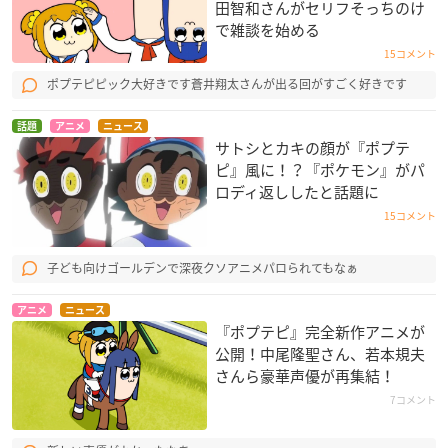
田智和さんがセリフそっちのけ
で雑談を始める
15コメント
ポプテピピック大好きです蒼井翔太さんが出る回がすごく好きです
話題
アニメ
ニュース
サトシとカキの顔が『ポプテ
ピ』風に！？『ポケモン』がパ
ロディ返ししたと話題に
15コメント
子ども向けゴールデンで深夜クソアニメパロられてもなぁ
アニメ
ニュース
『ポプテピ』完全新作アニメが
公開！中尾隆聖さん、若本規夫
さんら豪華声優が再集結！
7コメント