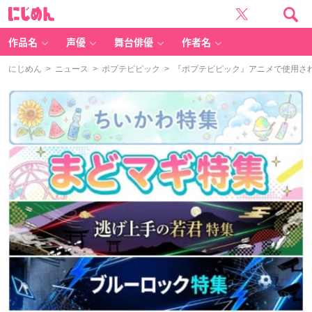
に
じ
め
ん
作品名
声優
舞台俳優
作者名
にじめん
>
ニュース
>
ポプテピピック
> 『ポプテピピック』アニメで使用さ