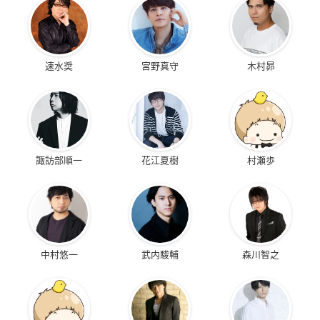
速水奨
宮野真守
木村昴
諏訪部順一
花江夏樹
村瀬歩
中村悠一
武内駿輔
森川智之