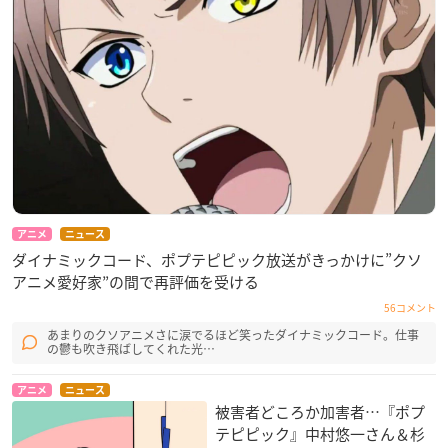
アニメ
ニュース
ダイナミックコード、ポプテピピック放送がきっかけに”クソ
アニメ愛好家”の間で再評価を受ける
56コメント
あまりのクソアニメさに涙でるほど笑ったダイナミックコード。仕事
の鬱も吹き飛ばしてくれた光…
アニメ
ニュース
被害者どころか加害者…『ポプ
テピピック』中村悠一さん＆杉