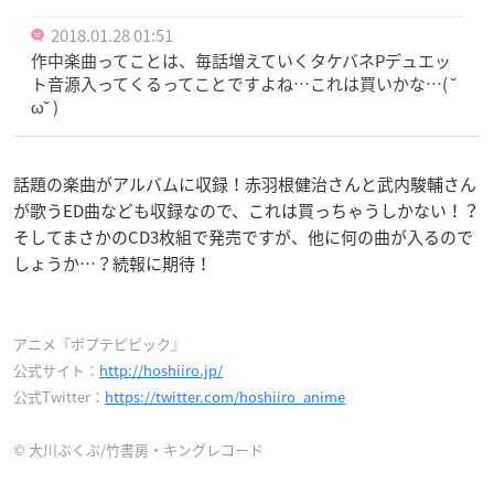
2018.01.28 01:51
作中楽曲ってことは、毎話増えていくタケバネPデュエッ
ト音源入ってくるってことですよね…これは買いかな…( ˘
ω˘ )
話題の楽曲がアルバムに収録！赤羽根健治さんと武内駿輔さん
が歌うED曲なども収録なので、これは買っちゃうしかない！？
そしてまさかのCD3枚組で発売ですが、他に何の曲が入るので
しょうか…？続報に期待！
アニメ『ポプテピピック』
公式サイト：
http://hoshiiro.jp/
公式Twitter：
https://twitter.com/hoshiiro_anime
© 大川ぶくぶ/竹書房・キングレコード