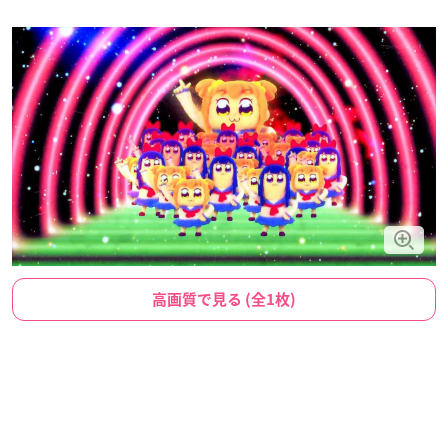
高画質で見る (全1枚)