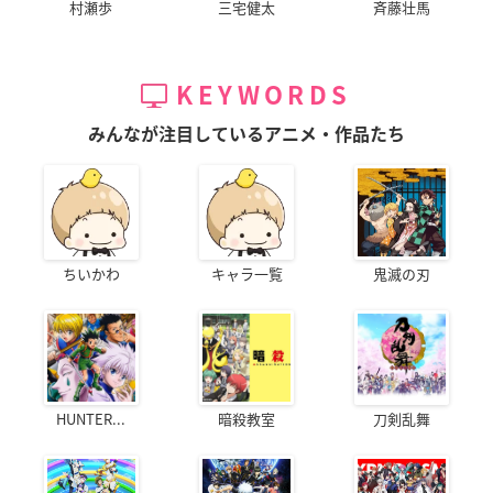
村瀬歩
三宅健太
斉藤壮馬
KEYWORDS
みんなが注目しているアニメ・作品たち
ちいかわ
キャラ一覧
鬼滅の刃
HUNTER...
暗殺教室
刀剣乱舞