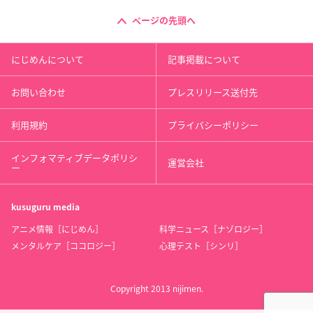
ページの先頭へ
にじめんについて
記事掲載について
お問い合わせ
プレスリリース送付先
利用規約
プライバシーポリシー
インフォマティブデータポリシ
運営会社
ー
kusuguru
media
アニメ情報［にじめん］
科学ニュース［ナゾロジー］
メンタルケア［ココロジー］
心理テスト［シンリ］
Copyright 2013 nijimen.