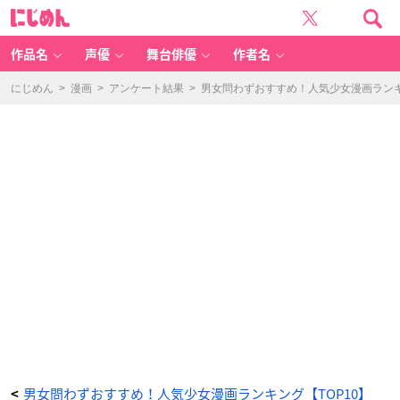
ゴ
に
ー
じ
ス
め
ト
ん
ハ
ン
作品名
声優
舞台俳優
作者名
ト
(1)
-
ア
にじめん
>
漫画
>
アンケート結果
>
男女問わずおすすめ！人気少女漫画ランキ
ニ
メ
情
報
サ
イ
ト
に
じ
め
ん
男女問わずおすすめ！人気少女漫画ランキング【TOP10】
<