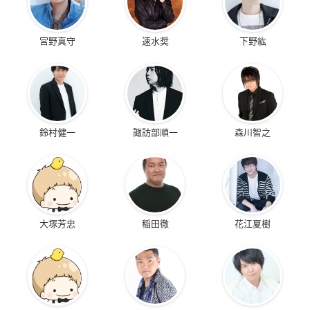
宮野真守
速水奨
下野紘
鈴村健一
諏訪部順一
森川智之
大塚芳忠
稲田徹
花江夏樹