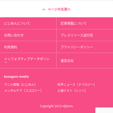
ページの先頭へ
にじめんについて
記事掲載について
お問い合わせ
プレスリリース送付先
利用規約
プライバシーポリシー
インフォマティブデータポリシ
運営会社
ー
kusuguru
media
アニメ情報［にじめん］
科学ニュース［ナゾロジー］
メンタルケア［ココロジー］
心理テスト［シンリ］
Copyright 2013 nijimen.