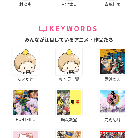
村瀬歩
三宅健太
斉藤壮馬
KEYWORDS
みんなが注目しているアニメ・作品たち
ちいかわ
キャラ一覧
鬼滅の刃
HUNTER...
暗殺教室
刀剣乱舞