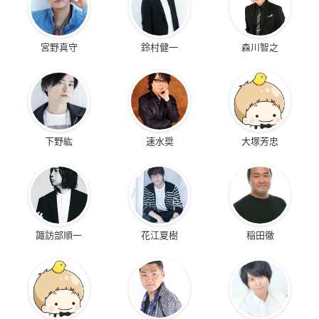
宮野真守
鈴村健一
森川智之
下野紘
速水奨
大塚芳忠
諏訪部順一
花江夏樹
稲田徹