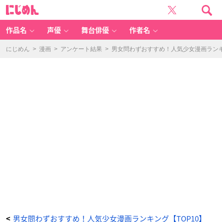
暁
に
の
じ
ヨ
め
ナ
ん
(1)
-
作品名
声優
舞台俳優
作者名
ア
ニ
メ
情
にじめん
>
漫画
>
アンケート結果
>
男女問わずおすすめ！人気少女漫画ランキ
報
サ
イ
ト
に
じ
め
ん
男女問わずおすすめ！人気少女漫画ランキング【TOP10】
<