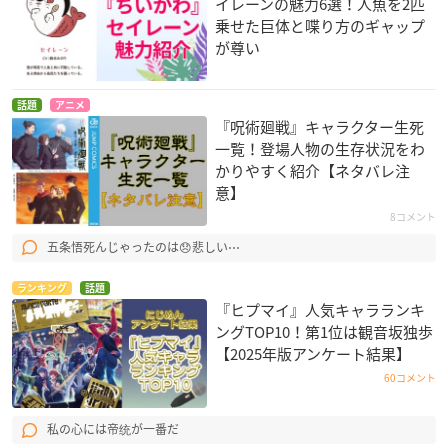
イレーンの魅力6選！人魚を2匹
乗せた巨体と喋り方のギャップ
が尊い
話題
アニメ
『呪術廻戦』キャラクター生死
一覧！登場人物の生存状況をわ
かりやすく紹介【ネタバレ注
意】
8コメント
五条悟死んじゃったのは😞悲しい⋯
ランキング
話題
『ヒプマイ』人気キャラランキ
ングTOP10！第1位は観音坂独歩
【2025年版アンケート結果】
60コメント
私の心には帝统が一番だ