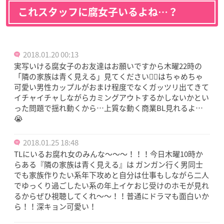
これスタッフに腐女子いるよね…？
2018.01.20 00:13
実写いける腐女子のお友達はお願いですから木曜22時の
「隣の家族は青く見える」見てください🙇‍♀️はちゃめちゃ
可愛い男性カップルがおまけ程度でなくガッツリ出てきて
イチャイチャしながらカミングアウトするかしないかとい
った問題で揺れ動くから…上質な動く商業BL見れるよ…
😭
2018.01.25 18:48
TLにいるお腐れ女のみんな〜〜〜！！！今日木曜10時か
らある『隣の家族は青く見える』は ガンガン行く男同士
でも家族作りたい系年下攻めと自分は仕事もしながら二人
でゆっくり過ごしたい系の年上イケおじ受けのホモが見れ
るからぜひ視聴してくれ〜〜！！普通にドラマも面白いか
ら！！深キョン可愛い！