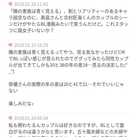
2018.01.20 11:42
「隣の家族は青く見える」、割とリアリティーのあるキャ
ラ設定なのに、眞島さんと北村匠海くんのカップルのシー
ンだけがやたらBL漫画みたいで笑うんだけど。これスタッ
フに腐女子いないか？
2018.01.16 16:33
隣の家族は青く見えるってやつ、見る気なかったけどCM
でBLっぽい感じが見られたのでググってみたら同性カップ
ルが出てきてしかも20と38の年の差18…見るの決定した(°
_°)
俳優さんの実際の年の差は20と41で21…それでいいじゃ
ない
楽しみだな♪
2018.01.26 08:34
私も朔わたるんカップルは好きなのですが、BLとして面
白がるのは違うかなと思います。五十嵐夫婦などの夫婦や