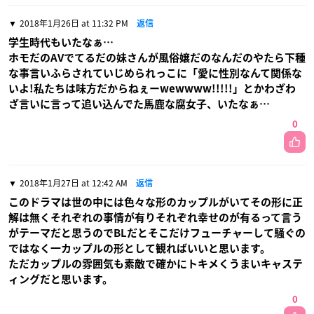
2018年1月26日 at 11:32 PM
返信
学生時代もいたなぁ…
ホモだのAVでてるだの妹さんが風俗嬢だのなんだのやたら下種
な事言いふらされていじめられっこに「愛に性別なんて関係な
いよ!私たちは味方だからねぇーwewwww!!!!!」とかわざわ
ざ言いに言って追い込んでた馬鹿な腐女子、いたなぁ…
0
2018年1月27日 at 12:42 AM
返信
このドラマは世の中には色々な形のカップルがいてその形に正
解は無くそれぞれの事情が有りそれぞれ幸せのが有るって言う
がテーマだと思うのでBLだとそこだけフューチャーして騒ぐの
ではなく一カップルの形として観ればいいと思います。
ただカップルの雰囲気も素敵で確かにトキメくうまいキャステ
ィングだと思います。
0