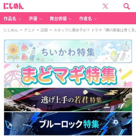
に
じ
め
ん
作品名
声優
舞台俳優
作者名
にじめん
>
アニメ
>
話題
> スタッフに腐女子が？ ドラマ『隣の家族は青く見