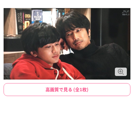
高画質で見る (全1枚)