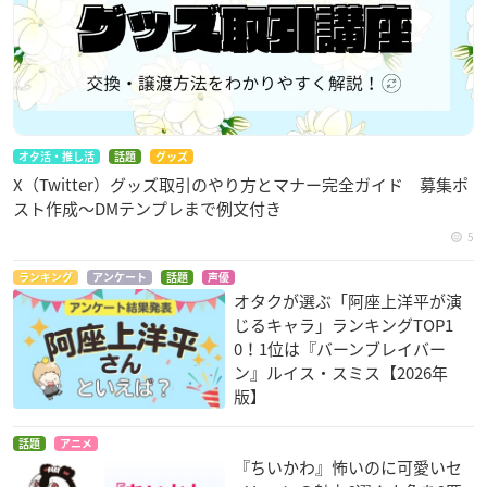
オタ活・推し活
話題
グッズ
X（Twitter）グッズ取引のやり方とマナー完全ガイド 募集ポ
スト作成〜DMテンプレまで例文付き
5
ランキング
アンケート
話題
声優
オタクが選ぶ「阿座上洋平が演
じるキャラ」ランキングTOP1
0！1位は『バーンブレイバー
ン』ルイス・スミス【2026年
版】
話題
アニメ
『ちいかわ』怖いのに可愛いセ