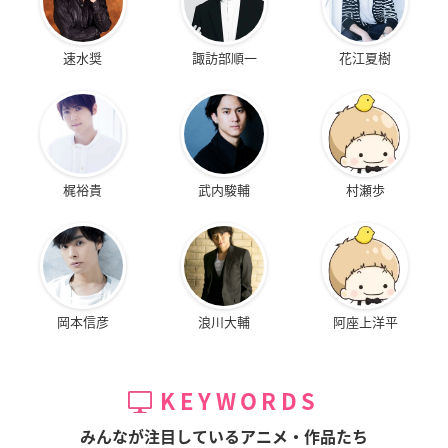
速水奨
諏訪部順一
花江夏樹
梶裕貴
武内駿輔
村瀬歩
岡本信彦
浪川大輔
阿座上洋平
KEYWORDS
みんなが注目しているアニメ・作品たち