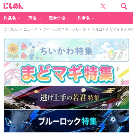
に
じ
め
ん
作品名
声優
舞台俳優
作者名
にじめん
>
ニュース
>
アイドルマスターシリーズ
> 今度はどんなアイドルが