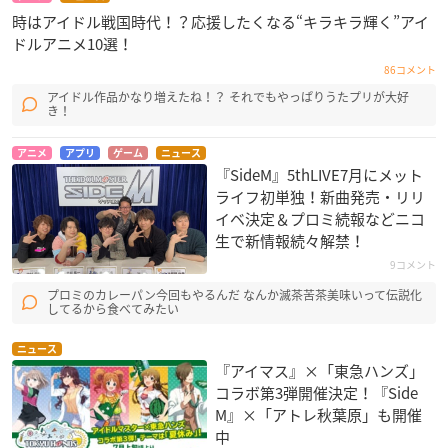
時はアイドル戦国時代！？応援したくなる“キラキラ輝く”アイ
ドルアニメ10選！
86コメント
アイドル作品かなり増えたね！？ それでもやっぱりうたプリが大好
き！
アニメ
アプリ
ゲーム
ニュース
『SideM』5thLIVE7月にメット
ライフ初単独！新曲発売・リリ
イベ決定＆プロミ続報などニコ
生で新情報続々解禁！
9コメント
プロミのカレーパン今回もやるんだ なんか滅茶苦茶美味いって伝説化
してるから食べてみたい
ニュース
『アイマス』×「東急ハンズ」
コラボ第3弾開催決定！『Side
M』×「アトレ秋葉原」も開催
中