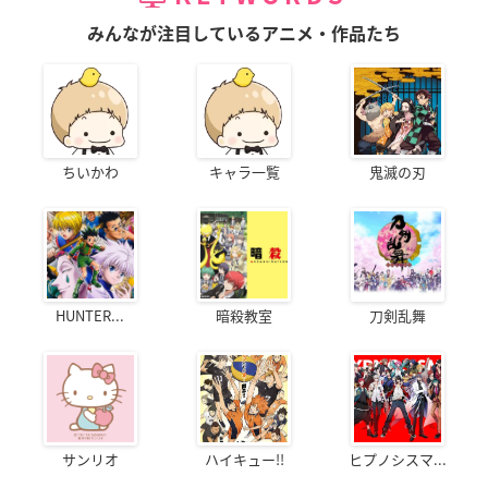
みんなが注目しているアニメ・作品たち
ちいかわ
キャラ一覧
鬼滅の刃
HUNTER...
暗殺教室
刀剣乱舞
サンリオ
ハイキュー!!
ヒプノシスマ...