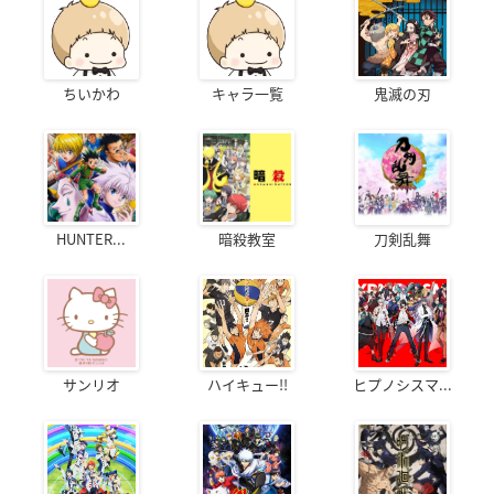
ちいかわ
キャラ一覧
鬼滅の刃
HUNTER...
暗殺教室
刀剣乱舞
サンリオ
ハイキュー!!
ヒプノシスマ...