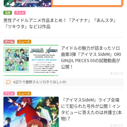
話題
アニメ
男性アイドルアニメ作品まとめ！『アイナナ』『あんスタ』
『ツキウタ』など12作品
ゲーム
ニュース
アイドルの魅力が詰まったソロ
曲第3弾『アイマス SideM』ORI
GIN@L PIECES 03の試聴動画が
公開！
4コメント
4辺りで握野さんソロきてほしいわ
アニメ
ニュース
『アイマスSideM』ライブ会場
にて配られた号外が公開！イン
タビューに答えたのは弁護士(本
物)？
2コメント