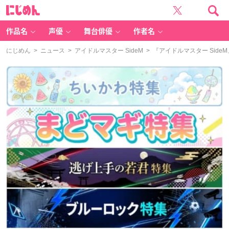
に
じ
め
ん
作品名
声優
舞台俳優
作者名
にじめん
>
ニュース
>
アイドルマスター SideM
> 『アイドルマスター Si