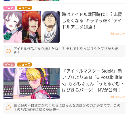
アニメ
ニュース
時はアイドル戦国時代！？応援
したくなる“キラキラ輝く”アイ
ドルアニメ10選！
86コメント
アイドル作品かなり増えたね！？ それでもやっぱりうたプリが大好
き！
ゲーム
ニュース
『アイドルマスター SideM』新
アプリよりSEM「∞ Possibilitie
s」もふもふえん「うぇるかむ・
はぴきらパーク!」MVが公開！
30コメント
肩と腕の不自然さがなくなるにはみんなの課金の力が必要です。この
手のPVは確実に課金が反映…