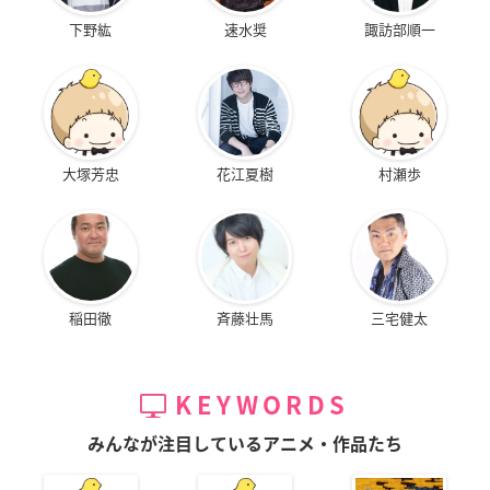
下野紘
速水奨
諏訪部順一
大塚芳忠
花江夏樹
村瀬歩
稲田徹
斉藤壮馬
三宅健太
KEYWORDS
みんなが注目しているアニメ・作品たち