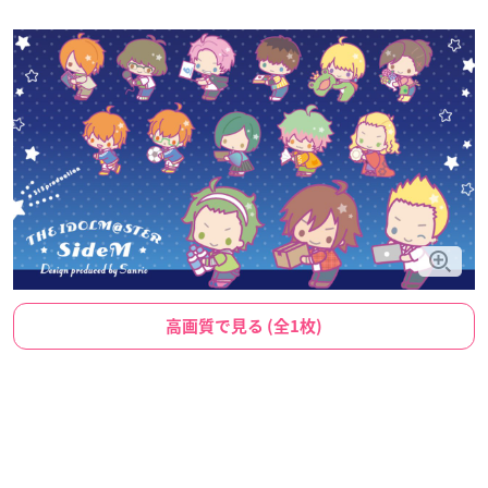
高画質で見る (全1枚)