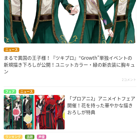
ニュース
まるで異国の王子様！『ツキプロ』“Growth”単独イベントの
新規描き下ろしが公開！ユニットカラー・緑の新衣装に胸キュ
ン
2コメント
フェア
ニュース
「プロアニ2」アニメイトフェア
開催！花を持った華やかな描き
おろしが特典
ランキング
話題
声優