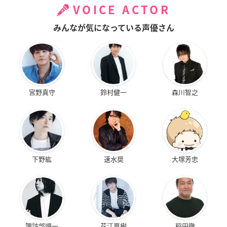
VOICE ACTOR
みんなが気になっている声優さん
宮野真守
鈴村健一
森川智之
下野紘
速水奨
大塚芳忠
諏訪部順一
花江夏樹
稲田徹