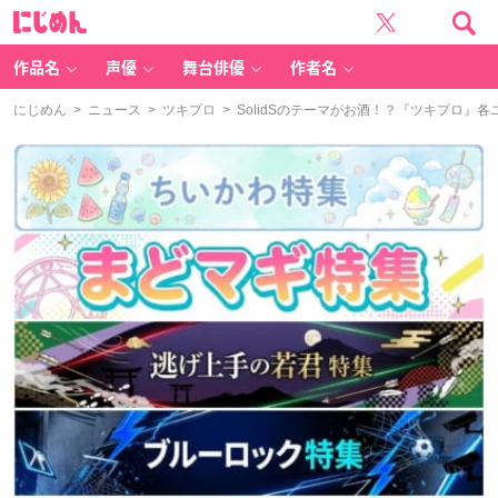
に
じ
め
ん
作品名
声優
舞台俳優
作者名
にじめん
>
ニュース
>
ツキプロ
> SolidSのテーマがお酒！？『ツキプロ』