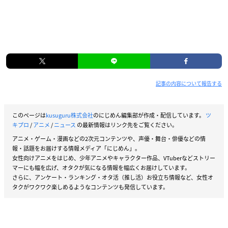
記事の内容について報告する
このページは
kusuguru株式会社
のにじめん編集部が作成・配信しています。
ツ
キプロ
/
アニメ
/
ニュース
の最新情報はリンク先をご覧ください。
アニメ・ゲーム・漫画などの2次元コンテンツや、声優・舞台・俳優などの情
報・話題をお届けする情報メディア「にじめん」。
女性向けアニメをはじめ、少年アニメやキャラクター作品、VTuberなどストリー
マーにも幅を広げ、オタクが気になる情報を幅広くお届けしています。
さらに、アンケート・ランキング・オタ活（推し活）お役立ち情報など、女性オ
タクがワクワク楽しめるようなコンテンツも発信しています。