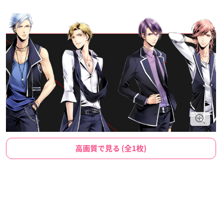
高画質で見る (全1枚)