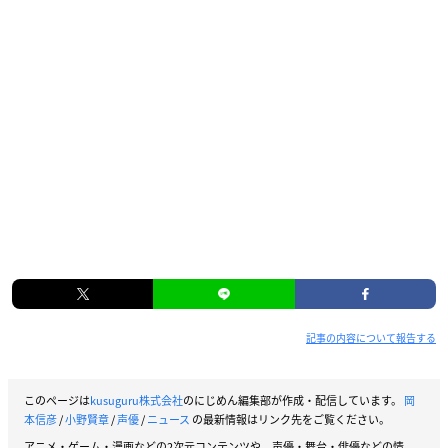
記事の内容について報告する
このページは
kusuguru株式会社
のにじめん編集部が作成・配信しています。
岡
本信彦
/
小野賢章
/
声優
/
ニュース
の最新情報はリンク先をご覧ください。
アニメ・ゲーム・漫画などの2次元コンテンツや、声優・舞台・俳優などの情