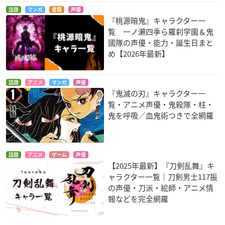
話題
マンガ
書籍
声優
『桃源暗鬼』キャラクター一
覧 一ノ瀬四季ら羅刹学園＆鬼
國隊の声優・能力・誕生日まと
め【2026年最新】
話題
アニメ
マンガ
声優
『鬼滅の刃』キャラクター一
覧・アニメ声優・鬼殺隊・柱・
鬼を呼吸／血鬼術つきで全網羅
話題
アニメ
ゲーム
声優
【2025年最新】『刀剣乱舞』キ
ャラクター一覧｜刀剣男士117振
の声優・刀派・絵師・アニメ情
報などを完全網羅