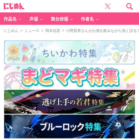
に
じ
め
ん
作品名
声優
舞台俳優
作者名
にじめん
>
ニュース
>
岡本信彦
> 小野賢章​さんがお酒を飲みながら熱く語