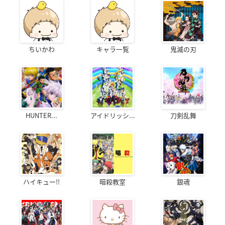
ちいかわ
キャラ一覧
鬼滅の刃
HUNTER...
アイドリッシ...
刀剣乱舞
ハイキュー!!
暗殺教室
銀魂