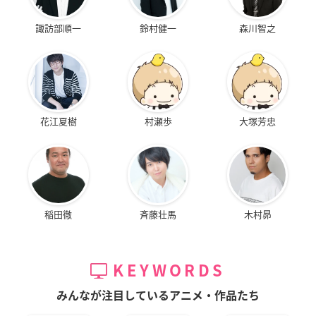
諏訪部順一
鈴村健一
森川智之
花江夏樹
村瀬歩
大塚芳忠
稲田徹
斉藤壮馬
木村昴
KEYWORDS
みんなが注目しているアニメ・作品たち