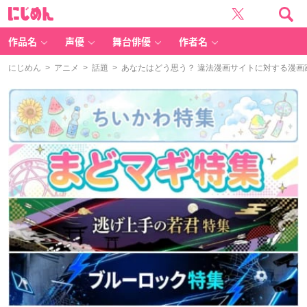
に
じ
め
ん
作品名
声優
舞台俳優
作者名
にじめん
>
アニメ
>
話題
> あなたはどう思う？ 違法漫画サイトに対する漫画