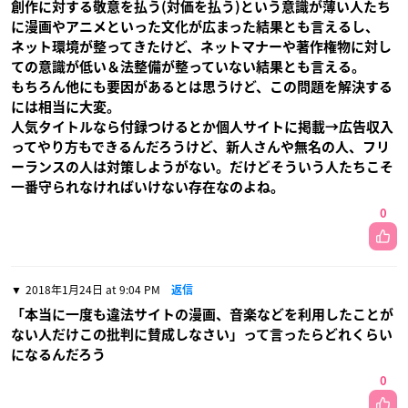
創作に対する敬意を払う(対価を払う)という意識が薄い人たち
に漫画やアニメといった文化が広まった結果とも言えるし、
ネット環境が整ってきたけど、ネットマナーや著作権物に対し
ての意識が低い＆法整備が整っていない結果とも言える。
もちろん他にも要因があるとは思うけど、この問題を解決する
には相当に大変。
人気タイトルなら付録つけるとか個人サイトに掲載→広告収入
ってやり方もできるんだろうけど、新人さんや無名の人、フリ
ーランスの人は対策しようがない。だけどそういう人たちこそ
一番守られなければいけない存在なのよね。
0
2018年1月24日 at 9:04 PM
返信
「本当に一度も違法サイトの漫画、音楽などを利用したことが
ない人だけこの批判に賛成しなさい」って言ったらどれくらい
になるんだろう
0