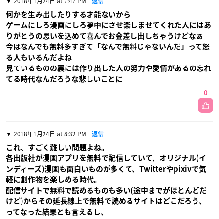
2018年1月24日 at 7:47 PM
返信
何かを生み出したりする才能ないから
ゲームにしろ漫画にしろ夢中にさせ楽しませてくれた人にはあ
りがとうの思いを込めて喜んでお金差し出しちゃうけどなぁ
今はなんでも無料多すぎて「なんで無料じゃないんだ」って怒
る人もいるんだよね
見ているものの裏には作り出した人の努力や愛情があるの忘れ
てる時代なんだろうな悲しいことに
0
2018年1月24日 at 8:32 PM
返信
これ、すごく難しい問題よね。
各出版社が漫画アプリを無料で配信していて、オリジナル(イ
ンディーズ)漫画も面白いものが多くて、Twitterやpixivで気
軽に創作物を楽しめる時代。
配信サイトで無料で読めるものも多い(途中までがほとんどだ
けど)からその延長線上で無料で読めるサイトはどこだろう、
ってなった結果とも言えるし、