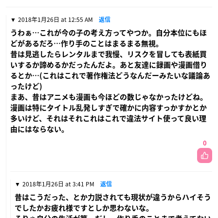
2018年1月26日 at 12:55 AM
返信
うわぁ…これが今の子の考え方ってやつか。自分本位にもほ
どがあるだろ…作り手のことはまるまる無視。
昔は見逃したらレンタルまで我慢、リスクを冒しても表紙買
いするか諦めるかだったんだよ。あと友達に録画や漫画借り
るとか…(これはこれで著作権法どうなんだーみたいな議論あ
ったけど)
まあ、昔はアニメも漫画も今ほどの数じゃなかったけどね。
漫画は特にタイトル乱発しすぎで確かに内容すっかすかとか
多いけど、それはそれこれはこれで違法サイト使って良い理
由にはならない。
0
2018年1月26日 at 3:41 PM
返信
昔はこうだった、とか力説されても現状が違うからハイそう
でしたかお疲れ様ですとしか思わないな。