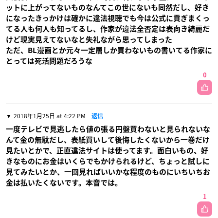
ットに上がってないものなんてこの世にないも同然だし、好き
になったきっかけは確かに違法視聴でも今は公式に貢ぎまくっ
てる人も何人も知ってるし、作家が違法全否定は表向き綺麗だ
けど現実見えてないなと失礼ながら思ってしまった
ただ、BL漫画とか元々一定層しか買わないもの書いてる作家に
とっては死活問題だろうな
0
2018年1月25日 at 4:22 PM
返信
一度テレビで見逃したら値の張る円盤買わないと見られないな
んて金の無駄だし、表紙買いして後悔したくないから一巻だけ
見たいとかで、正直違法サイトは使ってます。面白いもの、好
きなものにお金はいくらでもかけられるけど、ちょっと試しに
見てみたいとか、一回見ればいいかな程度のものにいちいちお
金は払いたくないです。本音では。
1