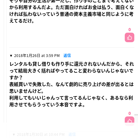
そりゃ自分の生活が第一だし、作り手のことまで考えてない
から利用するんだよ。ただ面白ければお金は払う、面白くな
ければ払わないっていう普通の資本主義市場と同じように考
えてるだけ。
0
2018年1月26日 at 3:59 PM
返信
レンタルも貸し借りも作り手に還元されないんだから、それ
って結局大きく括ればやってること変わらないんじゃないで
すか？
表紙買いで失敗した、なんて劇的に売り上げの差が出るとは
思いませんけど。
利用してもいいじゃんって言ってるんじゃなく、あるなら利
用させてもらうっていう本音ですよ。
0
2018年1月30日 at 10:44 PM
返信