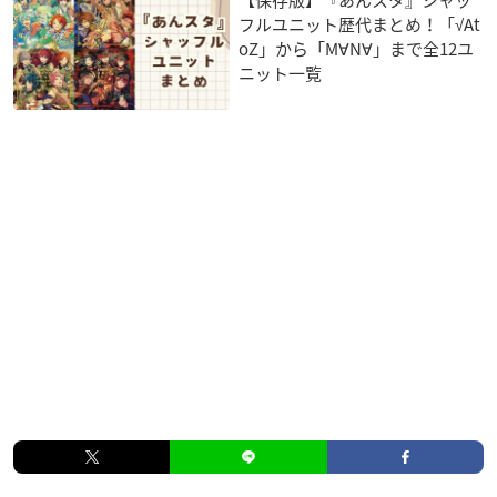
【保存版】『あんスタ』シャッ
フルユニット歴代まとめ！「√At
oZ」から「M∀N∀」まで全12ユ
ニット一覧