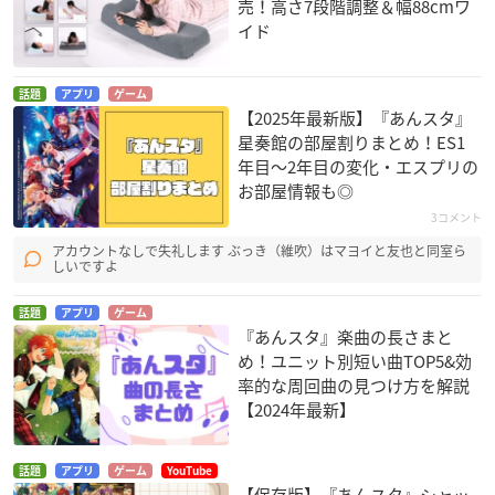
売！高さ7段階調整＆幅88cmワ
イド
話題
アプリ
ゲーム
【2025年最新版】『あんスタ』
星奏館の部屋割りまとめ！ES1
年目〜2年目の変化・エスプリの
お部屋情報も◎
3コメント
アカウントなしで失礼します ぶっき（維吹）はマヨイと友也と同室ら
しいですよ
話題
アプリ
ゲーム
『あんスタ』楽曲の長さまと
め！ユニット別短い曲TOP5&効
率的な周回曲の見つけ方を解説
【2024年最新】
話題
アプリ
ゲーム
YouTube