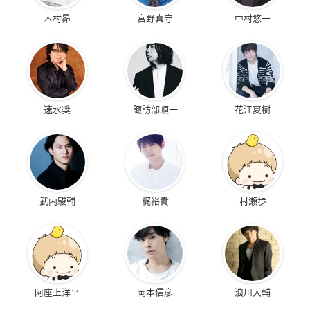
木村昴
宮野真守
中村悠一
速水奨
諏訪部順一
花江夏樹
武内駿輔
梶裕貴
村瀬歩
阿座上洋平
岡本信彦
浪川大輔