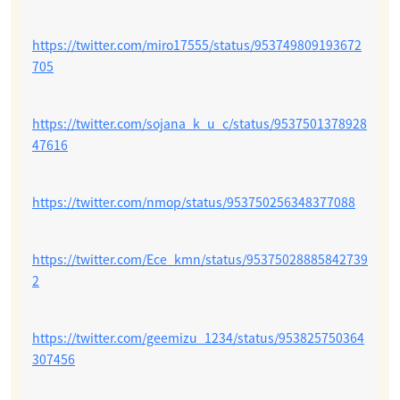
https://twitter.com/miro17555/status/953749809193672
705
https://twitter.com/sojana_k_u_c/status/9537501378928
47616
https://twitter.com/nmop/status/953750256348377088
https://twitter.com/Ece_kmn/status/95375028885842739
2
https://twitter.com/geemizu_1234/status/953825750364
307456