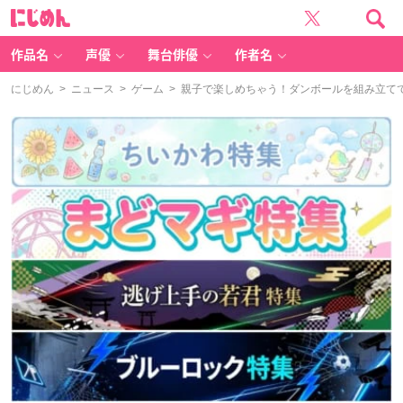
に
じ
め
ん
作品名
声優
舞台俳優
作者名
にじめん
>
ニュース
>
ゲーム
> 親子で楽しめちゃう！ダンボールを組み立てて遊ぶ