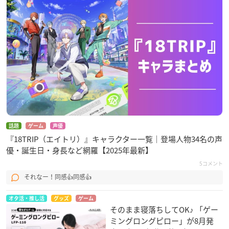
話題
ゲーム
声優
『18TRIP（エイトリ）』キャラクター一覧｜登場人物34名の声
優・誕生日・身長など網羅【2025年最新】
5コメント
それなー！同感👍同感👍
オタ活・推し活
グッズ
ゲーム
そのまま寝落ちしてOK♪ 「ゲー
ミングロングピロー」が8月発