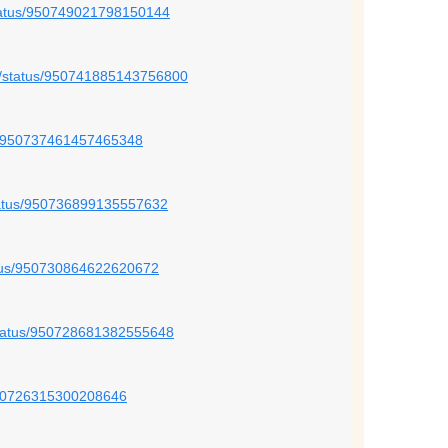
status/950749021798150144
GR/status/950741885143756800
us/950737461457465348
tatus/950736899135557632
atus/950730864622620672
status/950728681382555648
/950726315300208646