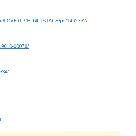
p/pn/LOVE+LIVE+6th+STAGE/pd/1462362/
-19010-00078/
534/
s