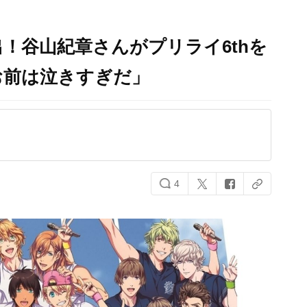
！谷山紀章さんがプリライ6thを
お前は泣きすぎだ」
4