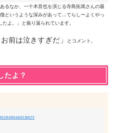
あるなか、一十木音也を演じる寺島拓篤さんの最
徴というような深みがあって…てらしーよくやっ
したよ。」と振り返られています。
、お前は泣きすぎだ」
とコメント。
したよ？
950952849046818823