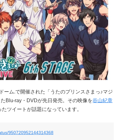
フドーム.で開催された「うたのプリンスさまっ♪マジ
像化したBlu-ray・DVDが先日発売。その映像を
谷山紀章
返ったツイートが話題になっています。
/status/950720952144314368