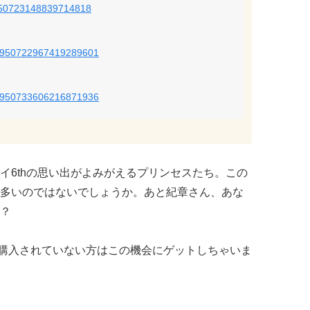
s/950723148839714818
us/950722967419289601
atus/950733606216871936
イ6thの思い出がよみがえるプリンセスたち。この
多いのではないでしょうか。あと紀章さん、あな
？
D、まだ購入されていない方はこの機会にゲットしちゃいま