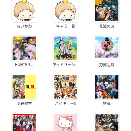
ちいかわ
キャラ一覧
鬼滅の刃
HUNTER...
アイドリッシ...
刀剣乱舞
暗殺教室
ハイキュー!!
銀魂