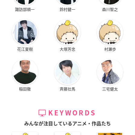
諏訪部順一
鈴村健一
森川智之
花江夏樹
大塚芳忠
村瀬歩
稲田徹
斉藤壮馬
三宅健太
KEYWORDS
みんなが注目しているアニメ・作品たち