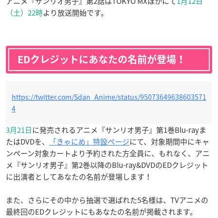
アニメ『サンリオ男子』第2話はTOKYO MXほかにて
1月12日
（土）22時
より放送開始です。
EDクレジットにあなたの名前が登場！
https://twitter.com/Sdan_Anime/status/95073649638603571
4
3月21日
に発売されるアニメ『サンリオ男子』第1巻Blu-rayま
たはDVDを、
「きゃにめ」特設ページ
にて、対象期間中にキャ
ンペーン対象カートより予約された方全員に、もれなく、アニ
メ『サンリオ男子』第2巻以降のBlu-ray&DVDのEDクレジット
に出演者としてあなたの名前が登場します！
また、さらにその中から抽選で選ばれた5名様は、TVアニメの
最終回のEDクレジットにもあなたの名前が掲載されます。