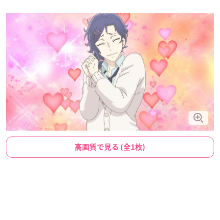
高画質で見る (全1枚)