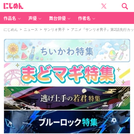
に
じ
め
ん
作品名
声優
舞台俳優
作者名
にじめん
>
ニュース
>
サンリオ男子
> アニメ『サンリオ男子』第2話先行カ