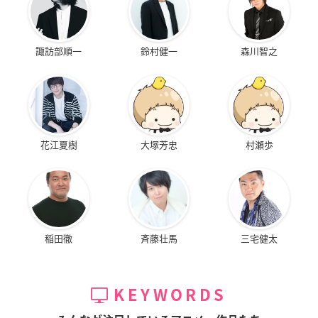
諏訪部順一
鈴村健一
森川智之
花江夏樹
大塚芳忠
村瀬歩
稲田徹
斉藤壮馬
三宅健太
KEYWORDS