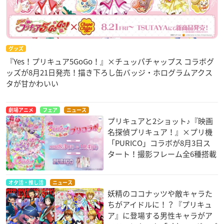
グッズ
『Yes！プリキュア5GoGo！』×チュッパチャップス コラボグ
ッズが8月21日発売！描き下ろし缶バッジ・ホログラムアクス
タが甘かわいい
劇場アニメ
フェア
ニュース
プリキュアと2ショット♪『映画
名探偵プリキュア！』×プリ機
「PURICO」コラボが8月3日ス
タート！撮影フレーム全6種搭載
オタ活・推し活
ニュース
妖精のココナッツや敵キャラた
ちがアイドルに！？『プリキュ
ア』に登場する男性キャラがア