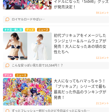
イドルになった「SideB」グッズ
が発売決定！
59コメント
ロイヤルロードやばい…
オタ活・推し活
グッズ
ニュース
初代プリキュアをイメージした
ランジェリー＆ルームウェアが
発売！大人になったあの頃の女
性たちへ
12コメント
こんな安っぽい見た目で10,584円！？
アニメ
ニュース
大人になってもハマっちゃう！
『プリキュア』シリーズで最も
最高だった作品のランキングが
発表！
21コメント
ずっとフレッシュ一択だったけど今日はぐっとになった…