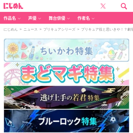
に
じ
め
ん
作品名
声優
舞台俳優
作者名
にじめん
>
ニュース
>
プリキュアシリーズ
> プリキュア役と思いきや！？劇