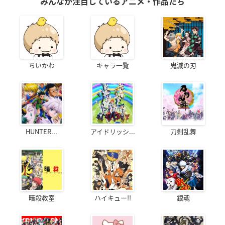
みんなが注目しているアニメ・作品たち
ちいかわ
キャラ一覧
鬼滅の刃
HUNTER...
アイドリッシ...
刀剣乱舞
暗殺教室
ハイキュー!!
銀魂