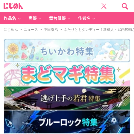
に
じ
め
ん
作品名
声優
舞台俳優
作者名
にじめん
>
ニュース
>
中田譲治
> ふたりともダンディー！新成人・武内駿輔