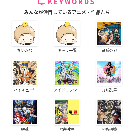
KEYWORDS
みんなが注目しているアニメ・作品たち
ちいかわ
キャラ一覧
鬼滅の刃
ハイキュー!!
アイドリッシ...
刀剣乱舞
銀魂
暗殺教室
呪術廻戦