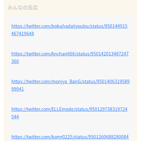
https://twitter.com/bokuhadaijyoubu/status/950144915
467419648
https://twitter.com/Anchan666/status/950142013487247
360
https://twitter.com/monjya_BanG/status/9501406319589
99041
https://twitter.com/ELLEmode/status/950129738319724
544
https://twitter.com/komr0225/status/9501260688280084