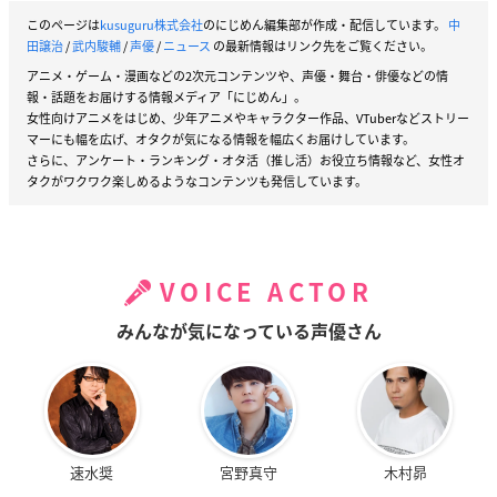
このページは
kusuguru株式会社
のにじめん編集部が作成・配信しています。
中
田譲治
/
武内駿輔
/
声優
/
ニュース
の最新情報はリンク先をご覧ください。
アニメ・ゲーム・漫画などの2次元コンテンツや、声優・舞台・俳優などの情
報・話題をお届けする情報メディア「にじめん」。
女性向けアニメをはじめ、少年アニメやキャラクター作品、VTuberなどストリー
マーにも幅を広げ、オタクが気になる情報を幅広くお届けしています。
さらに、アンケート・ランキング・オタ活（推し活）お役立ち情報など、女性オ
タクがワクワク楽しめるようなコンテンツも発信しています。
VOICE ACTOR
みんなが気になっている声優さん
速水奨
宮野真守
木村昴