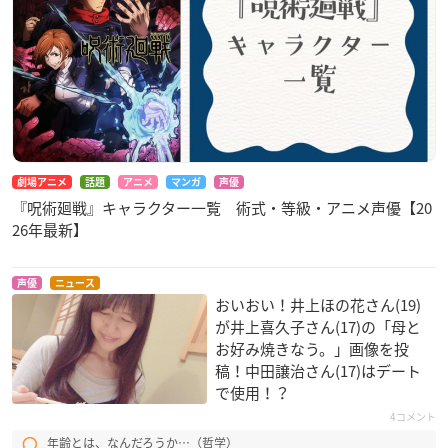
劇場アニメ
話題
アニメ
マンガ
声優
『呪術廻戦』キャラクター一覧 術式・等級・アニメ声優【20
26年最新】
声優
ニュース
おいおい！井上ほの花さん(19)
が井上喜久子さん(17)の「母と
お好み焼きなう。」画像を投
稿！中田譲治さん(17)はデート
で使用！？
4コメント
年齢とは、なんだろうか…（哲学）