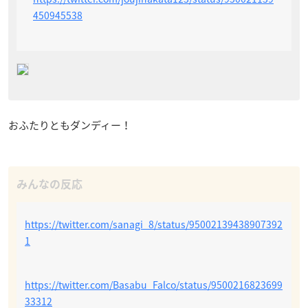
450945538
おふたりともダンディー！
https://twitter.com/sanagi_8/status/95002139438907392
1
https://twitter.com/Basabu_Falco/status/9500216823699
33312