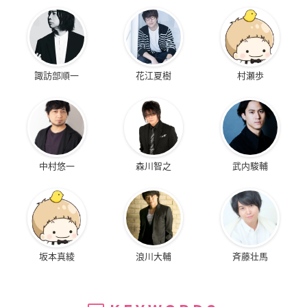
諏訪部順一
花江夏樹
村瀬歩
中村悠一
森川智之
武内駿輔
坂本真綾
浪川大輔
斉藤壮馬