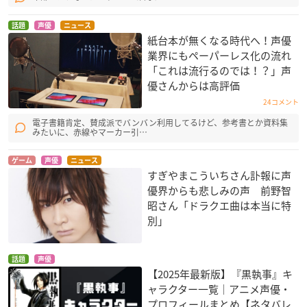
話題
声優
ニュース
紙台本が無くなる時代へ！声優
業界にもペーパーレス化の流れ
「これは流行るのでは！？」声
優さんからは高評価
24コメント
電子書籍肯定、賛成派でバンバン利用してるけど、参考書とか資料集
みたいに、赤線やマーカー引…
ゲーム
声優
ニュース
すぎやまこういちさん訃報に声
優界からも悲しみの声 前野智
昭さん「ドラクエ曲は本当に特
別」
話題
声優
【2025年最新版】『黒執事』キ
ャラクター一覧｜アニメ声優・
プロフィールまとめ【ネタバレ