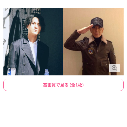
高画質で見る (全1枚)