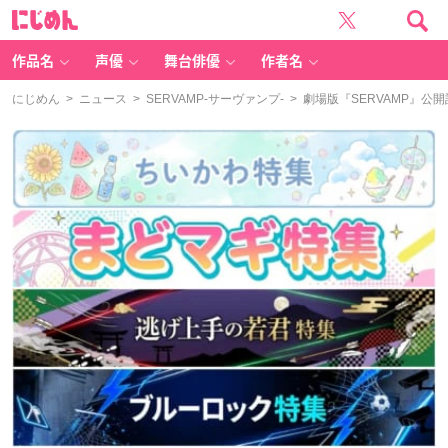
に
じ
め
ん
作品名
声優
舞台俳優
作者名
にじめん
>
ニュース
>
SERVAMP‐サーヴァンプ‐
> 劇場版『SERVAMP』