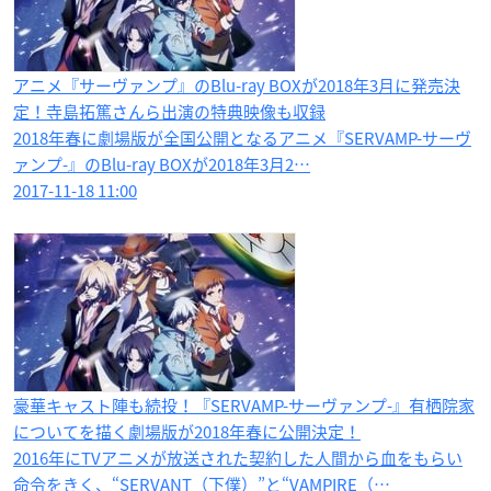
アニメ『サーヴァンプ』のBlu-ray BOXが2018年3月に発売決
定！寺島拓篤さんら出演の特典映像も収録
2018年春に劇場版が全国公開となるアニメ『SERVAMP-サーヴ
ァンプ-』のBlu-ray BOXが2018年3月2…
2017-11-18 11:00
豪華キャスト陣も続投！『SERVAMP-サーヴァンプ-』有栖院家
についてを描く劇場版が2018年春に公開決定！
2016年にTVアニメが放送された契約した人間から血をもらい
命令をきく、“SERVANT（下僕）”と“VAMPIRE（…