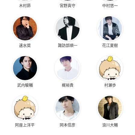
木村昴
宮野真守
中村悠一
速水奨
諏訪部順一
花江夏樹
武内駿輔
梶裕貴
村瀬歩
阿座上洋平
岡本信彦
浪川大輔