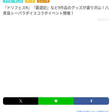
オタ活・推し活
グッズ
ニュース
『ドリフェスR』『最遊記』など9作品のグッズが盛り沢山！八
景島シーパラダイスコラボイベント開催！
2コメント
記事の内容について報告する