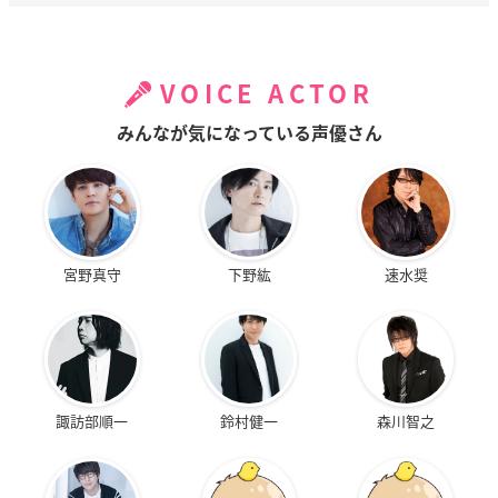
VOICE ACTOR
みんなが気になっている声優さん
宮野真守
下野紘
速水奨
諏訪部順一
鈴村健一
森川智之