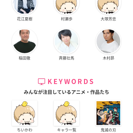
花江夏樹
村瀬歩
大塚芳忠
稲田徹
斉藤壮馬
木村昴
KEYWORDS
みんなが注目しているアニメ・作品たち
ちいかわ
キャラ一覧
鬼滅の刃