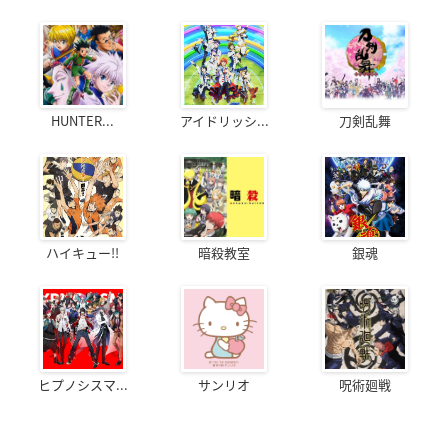
HUNTER...
アイドリッシ...
刀剣乱舞
ハイキュー!!
暗殺教室
銀魂
ヒプノシスマ...
サンリオ
呪術廻戦