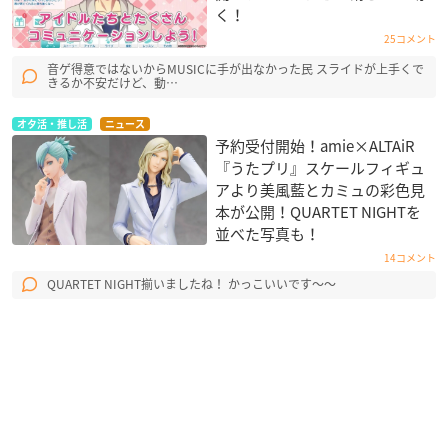
く！
25コメント
音ゲ得意ではないからMUSICに手が出なかった民 スライドが上手くで
きるか不安だけど、動…
オタ活・推し活
ニュース
予約受付開始！amie×ALTAiR
『うたプリ』スケールフィギュ
アより美風藍とカミュの彩色見
本が公開！QUARTET NIGHT​を
並べた写真も！
14コメント
QUARTET NIGHT揃いましたね！ かっこいいです〜〜