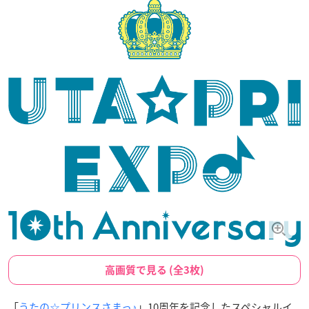
高画質で見る (全3枚)
「
うたの☆プリンスさまっ♪
」10周年を記念したスペシャルイ