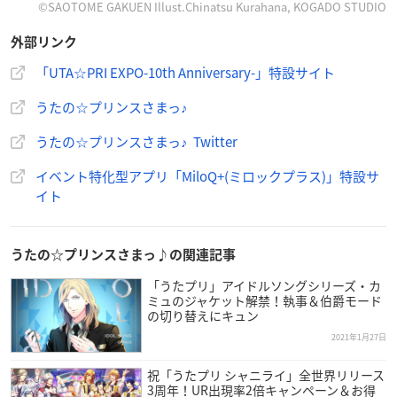
©SAOTOME GAKUEN Illust.Chinatsu Kurahana, KOGADO STUDIO
「UTA☆PRI EXPO-10th Anniversary-」
外部リンク
概要(リアル会場)
「UTA☆PRI EXPO-10th Anniversary-」特設サイト
​【開催日時】
うたの☆プリンスさまっ♪
2021年6月5日(土)～13日(日)10時～19時
うたの☆プリンスさまっ♪ Twitter
※最終入場18時
イベント特化型アプリ「MiloQ+(ミロックプラス)」特設サ
【会場】
イト
池袋 サンシャインシティ 文化会館ビル2階 展示ホールD
【チケット先行抽選販売】
うたの☆プリンスさまっ♪の関連記事
2021年1月29日(金)～2021年2月7日(日)
「うたプリ」アイドルソングシリーズ・カ
ミュのジャケット解禁！執事＆伯爵モード
【一般発売】
の切り替えにキュン
5月29日(土)10:00～
2021年1月27日
祝「うたプリ シャニライ」全世界リリース
【チケット】
3周年！UR出現率2倍キャンペーン＆お得