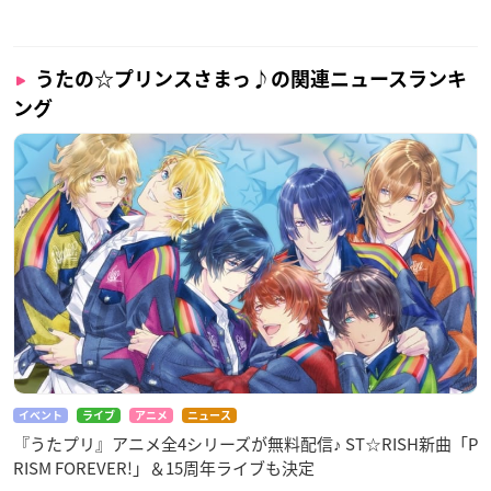
うたの☆プリンスさまっ♪の関連ニュースランキ
ング
イベント
ライブ
アニメ
ニュース
『うたプリ』アニメ全4シリーズが無料配信♪ ST☆RISH新曲「P
RISM FOREVER!」＆15周年ライブも決定