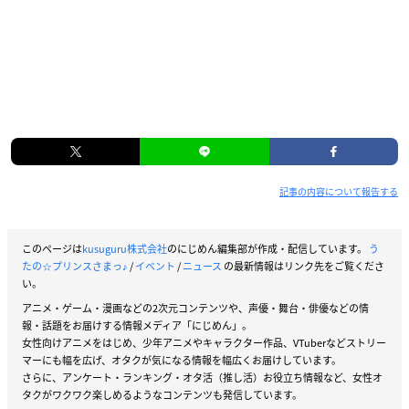
記事の内容について報告する
このページは
kusuguru株式会社
のにじめん編集部が作成・配信しています。
う
たの☆プリンスさまっ♪
/
イベント
/
ニュース
の最新情報はリンク先をご覧くださ
い。
アニメ・ゲーム・漫画などの2次元コンテンツや、声優・舞台・俳優などの情
報・話題をお届けする情報メディア「にじめん」。
女性向けアニメをはじめ、少年アニメやキャラクター作品、VTuberなどストリー
マーにも幅を広げ、オタクが気になる情報を幅広くお届けしています。
さらに、アンケート・ランキング・オタ活（推し活）お役立ち情報など、女性オ
タクがワクワク楽しめるようなコンテンツも発信しています。