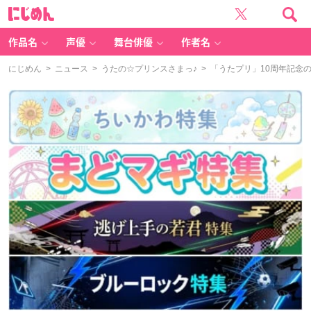
に
じ
め
ん
作品名
声優
舞台俳優
作者名
にじめん
>
ニュース
>
うたの☆プリンスさまっ♪
> 「うたプリ」10周年記念