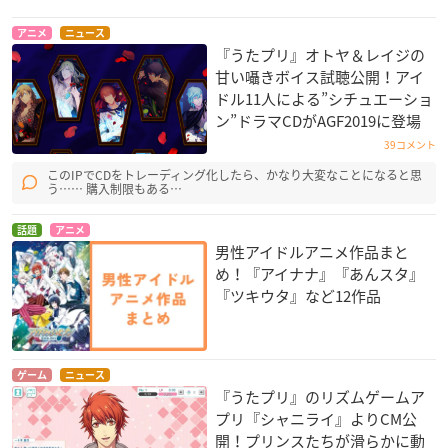
アニメ
ニュース
『うたプリ』オトヤ＆レイジの
甘い囁きボイス試聴公開！アイ
ドル11人による”シチュエーショ
ン”ドラマCDがAGF2019に登場
39コメント
このIPでCDをトレーディング化したら、かなり大変なことになると思
う…… 購入制限もある…
話題
アニメ
男性アイドルアニメ作品まと
め！『アイナナ』『あんスタ』
『ツキウタ』など12作品
ゲーム
ニュース
『うたプリ』のリズムゲームア
プリ『シャニライ』よりCM公
開！プリンスたちが滑らかに動