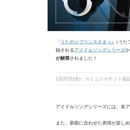
「
うたの☆プリンスさまっ♪
（うたプ
録される
アイドルソングシリーズ
か
が解禁
されました！
1月27日(水)：カミュジャケット追
アイドルソングシリーズには、各ア
また、新曲に合わせた表情が楽しめ