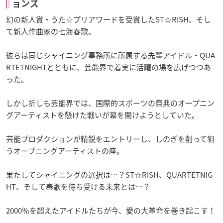
ョンズ
幻の新人賞・うた☆プリアワードを受賞したST☆RISH、そし
て新人作曲家の七海春歌。
彼らは同じシャイニング事務所に所属する先輩アイドル・QUA
RTETNIGHTとともに、芸能界で着実に活躍の場を広げつつあ
った。
しかし折しも芸能界では、国際的スポーツの祭典のオープニン
グアーティストを懸けた戦いが幕を開けようとしていた。
芸能プロダクションが精鋭をエントリーし、しのぎを削って狙
うオープニングアーティストの座。
果たしてシャイニングの選択は…？ST☆RISH、QUARTETNIG
HT、そして春歌を待ち受ける未来とは…？
2000％を超えたアイドルたちが今、愛の大革命を巻き起こす！