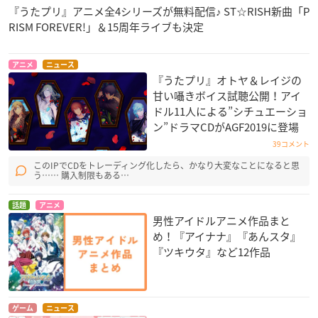
『うたプリ』アニメ全4シリーズが無料配信♪ ST☆RISH新曲「P
RISM FOREVER!」＆15周年ライブも決定
アニメ
ニュース
『うたプリ』オトヤ＆レイジの
甘い囁きボイス試聴公開！アイ
ドル11人による”シチュエーショ
ン”ドラマCDがAGF2019に登場
39コメント
このIPでCDをトレーディング化したら、かなり大変なことになると思
う…… 購入制限もある…
話題
アニメ
男性アイドルアニメ作品まと
め！『アイナナ』『あんスタ』
『ツキウタ』など12作品
ゲーム
ニュース