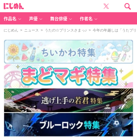
に
じ
め
ん
作品名
声優
舞台俳優
作者名
にじめん
>
ニュース
>
うたの☆プリンスさまっ♪
> 今年の年越しは「うたプリ