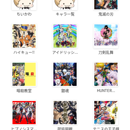
ちいかわ
キャラ一覧
鬼滅の刃
ハイキュー!!
アイドリッシ...
刀剣乱舞
暗殺教室
銀魂
HUNTER...
ヒプノシスマ...
呪術廻戦
テニスの王子様