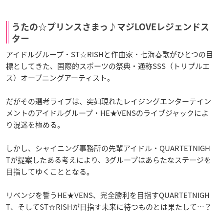
うたの☆プリンスさまっ♪マジLOVEレジェンドス
ター
アイドルグループ・ST☆RISHと作曲家・七海春歌がひとつの目
標としてきた、国際的スポーツの祭典・通称SSS（トリプルエ
ス）オープニングアーティスト。
だがその選考ライブは、突如現れたレイジングエンターテイン
メントのアイドルグループ・HE★VENSのライブジャックによ
り混迷を極める。
しかし、シャイニング事務所の先輩アイドル・QUARTETNIGH
Tが提案したある考えにより、3グループはあらたなステージを
目指してゆくこととなる。
リベンジを誓うHE★VENS、完全勝利を目指すQUARTETNIGH
T、そしてST☆RISHが目指す未来に待つものとは果たして…？