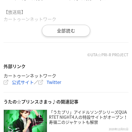
【放送局】
カートゥーンネットワーク
【放送内容】
うたの☆プリンスさまっ♪
マジLOVEレボリューションズ
うたの☆プリンスさまっ♪ マジLOVEレジェンドスター
©UTA☆PRI-R PROJECT
外部リンク
カートゥーンネットワーク
公式サイト
／
Twitter
✨✨12/30（水）・1/1（祝・金）✨✨
✨✨年末／年始スペシャル うた☆プリ一挙✨✨
アニメ「うたの☆プリンスさまっ♪ マジLOVE」シリーズ 第3
うたの☆プリンスさまっ♪の関連記事
期と第4期を年末年始に一挙放送！
■12/30 マジLOVEレボリューションズ
「うたプリ」アイドルソングシリーズQUA
RTET NIGHT4人の特設サイトがオープン！
■1/1 マジLOVEレジェンドスター
寿嶺二のジャケットも解禁
— カートゥーン ネットワーク【公式】 (@cartoon_jpn)
De
2020年12月01日