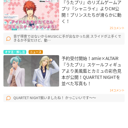
『うたプリ』のリズムゲームア
プリ『シャニライ』よりCM公
開！プリンスたちが滑らかに動
く！
25コメント
音ゲ得意ではないからMUSICに手が出なかった民 スライドが上手くで
きるか不安だけど、動…
オタ活・推し活
ニュース
予約受付開始！amie×ALTAiR
『うたプリ』スケールフィギュ
アより美風藍とカミュの彩色見
本が公開！QUARTET NIGHT​を
並べた写真も！
14コメント
QUARTET NIGHT揃いましたね！ かっこいいです〜〜