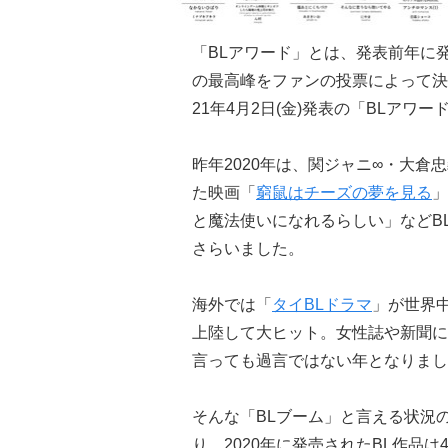
「BLアワード」とは、発表前年に
の最高峰をファンの投票によって決定
21年4月2日(金)発表の「BLアワー
昨年2020年は、関ジャニ∞・大
た映画「
窮鼠はチーズの夢を見る
」
と魔法使いになれるらしい」などB
さらいました。
海外では「
タイBLドラマ
」が世界中
上陸して大ヒット。女性誌や新聞に
言っても過言ではない年となりまし
そんな「BLブーム」と言える状況
り、2020年に発売されたBL作品