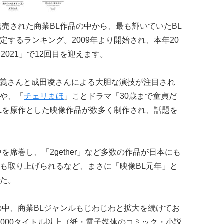
発売された商業BL作品の中から、最も輝いていたBL
するランキング。2009年より開始され、本年20
ド2021」で12回目を迎えます。
倉忠義さんと成田凌さんによる大胆な演技が注目され
や、「
チェリまほ
」ことドラマ「30歳まで童貞だ
Lを原作とした映像作品が数多く制作され、話題を
を席巻し、「2gether」など多数の作品が日本にも
も取り上げられるなど、まさに「映像BL元年」と
た。
の中、商業BLジャンルもじわじわと拡大を続けてお
は4000タイトル以上（紙・電子媒体のコミック・小説