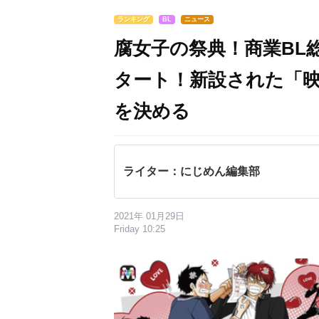
ランキング
BL
ニュース
腐女子の祭典！商業BL総
タート！新設された「映
を決める
ライター：にじめん編集部
2021年 01月29日
Friday 10:25