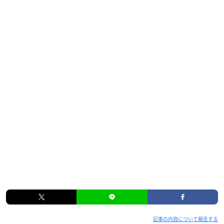
もう一度、夢を生きる――
肉体とギア・テクノロジーを融合させた究極の格闘技“
メガロ
ボクス
”。
その頂点を決めるトーナメント“メガロニア”に、ギアを着けず
生身の体で挑んだボクサー“ギアレス・ジョー”。最下層の地下
リングからたった三か月で頂点へと駆け上がり、奇跡の優勝を
遂げた伝説のチャンピオンの姿に人々は熱狂し夢を見た。
しかし、それから7年後、“ギアレス・ジョー”は再び地下のリ
ングに立っていた。傷だらけの体にギアを装着し、自ら“ノマ
ド”と名を変えて……。
【スタッフ】
原案：「あしたのジョー」（原作：高森朝雄、ちばてつや／講
談社刊）
監督・コンセプトデザイン：森山 洋
脚本：真辺克彦・小嶋健作
キャラクターデザイン：倉島亜由美
記事の内容について報告する