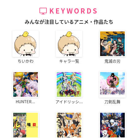
KEYWORDS
みんなが注目しているアニメ・作品たち
ちいかわ
キャラ一覧
鬼滅の刃
HUNTER...
アイドリッシ...
刀剣乱舞