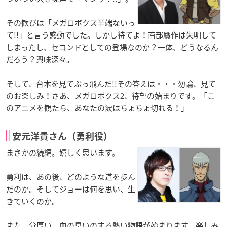
その歓びは「メガロボクス半端ないっ
て!!」と言う感動でした。しかし待てよ！南部贋作は失明して
しまったし、セコンドとしての登場なのか？一体、どうなるん
だろう？興味深々。
そして、台本を見てぶっ飛んだ!!その答えは・・・勿論、見て
のお楽しみ！さあ、メガロボクス2、待望の始まりです。「こ
のアニメを観たら、あなたの涙はちょちょ切れる！」
安元洋貴さん（勇利役）
まさかの続編。嬉しく思います。
勇利は、あの後、どのような道を歩ん
だのか。そしてジョーは何を思い、生
きていくのか。
また、分厚い、血の臭いのする熱い物語が始まります。楽しみ