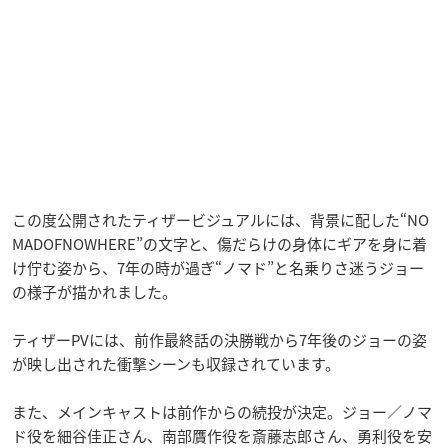
この度公開されたティザービジュアルには、背景に配した“NO
MADOFNOWHERE”の文字と、傷だらけの身体にギアを身に着
け佇む姿から、7年の時が過ぎ“ノマド”と名乗りさ迷うジョー
の様子が描かれました。
ティザーPVには、前作最終話の決勝戦から7年後のジョーの姿
が映し出された衝撃シーンも収録されています。
また、メインキャストは前作からの続投が決定。ジョー／ノマ
ド役を細谷佳正さん、南部贋作役を斎藤志郎さん、勇利役を安