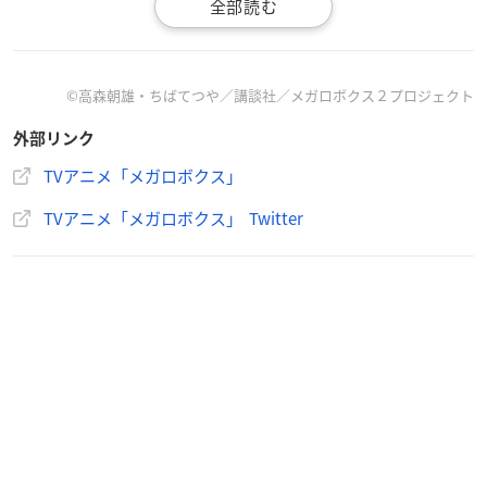
©高森朝雄・ちばてつや／講談社／メガロボクス２プロジェクト
外部リンク
TVアニメ「メガロボクス」
作品概要
TVアニメ「メガロボクス」 Twitter
TVアニメ「NOMAD メガロボクス２」
【放送情報】
2021年4月よりTOKYO MX、BS11にて放送
【配信情報】
2021年4月より各配信サイトにて配信
【イントロダクション】