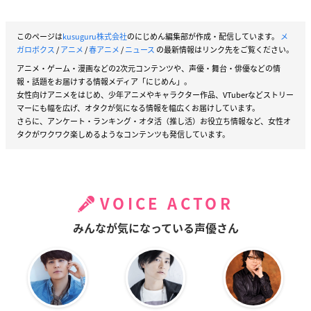
サブキャラクターデザイン：金田尚美
音楽：mabanua
このページは
kusuguru株式会社
のにじめん編集部が作成・配信しています。
メ
アニメーション制作：トムス・エンタテインメント
ガロボクス
/
アニメ
/
春アニメ
/
ニュース
の最新情報はリンク先をご覧ください。
製作・著作：メガロボクス２プロジェクト
アニメ・ゲーム・漫画などの2次元コンテンツや、声優・舞台・俳優などの情
報・話題をお届けする情報メディア「にじめん」。
【キャスト】
女性向けアニメをはじめ、少年アニメやキャラクター作品、VTuberなどストリー
マーにも幅を広げ、オタクが気になる情報を幅広くお届けしています。
ジョー／ノマド：細谷佳正
さらに、アンケート・ランキング・オタ活（推し活）お役立ち情報など、女性オ
南部贋作：斎藤志郎
タクがワクワク楽しめるようなコンテンツも発信しています。
勇利：安元洋貴
サチオ：村瀬迪与 ほか
※敬称略
VOICE ACTOR
みんなが気になっている声優さん