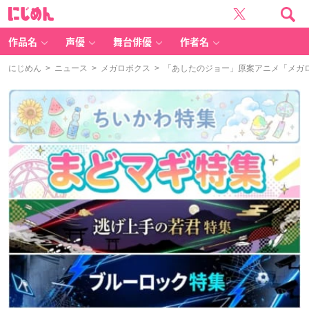
に
じ
め
ん
作品名
声優
舞台俳優
作者名
にじめん
>
ニュース
>
メガロボクス
> 「あしたのジョー」原案アニメ「メガ