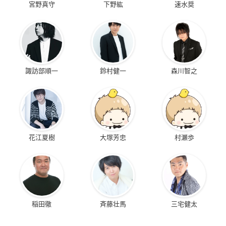
宮野真守
下野紘
速水奨
諏訪部順一
鈴村健一
森川智之
花江夏樹
大塚芳忠
村瀬歩
稲田徹
斉藤壮馬
三宅健太