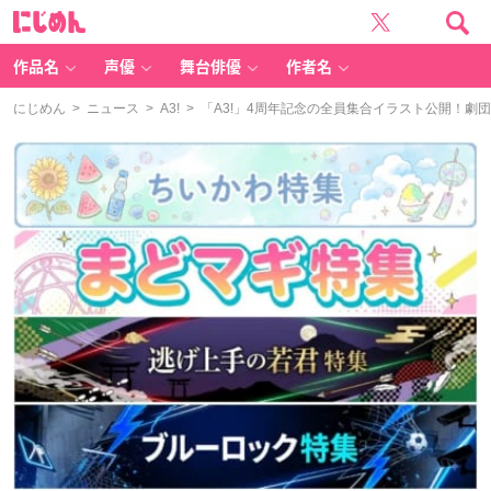
に
じ
め
ん
作品名
声優
舞台俳優
作者名
にじめん
>
ニュース
>
A3!
> 「A3!」4周年記念の全員集合イラスト公開！劇