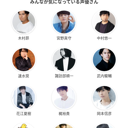
みんなが気になっている声優さん
木村昴
宮野真守
中村悠一
速水奨
諏訪部順一
武内駿輔
花江夏樹
梶裕貴
岡本信彦