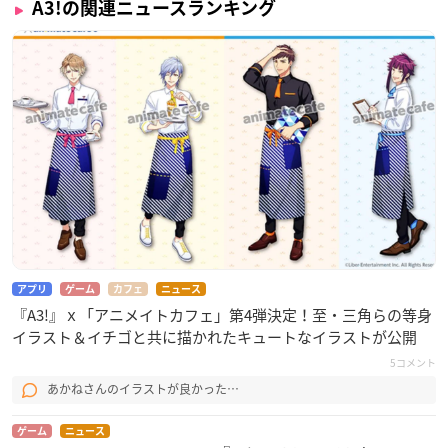
A3!の関連ニュースランキング
★祝4周年★
『MANKAIカンパニー』をこれまで温かい言葉で支えていた
だきありがとうございます。これからも彼らを監督の言葉
で新たなトビラへ導いていただければ幸いです。
引き続き『A3!』をよろしくお願いいたします。
https://t.c
o/uL2F9Nx3JI
#エースリー
#エースリー満員御礼
pic.twitter.
com/binYL9aE94
— 【公式】A3!（エースリー） (@mankai_company)
Janu
ary 27, 2021
アプリ
ゲーム
カフェ
ニュース
『A3!』ｘ「アニメイトカフェ」第4弾決定！至・三角らの等身
イラスト＆イチゴと共に描かれたキュートなイラストが公開
5コメント
あかねさんのイラストが良かった…
ゲーム
ニュース