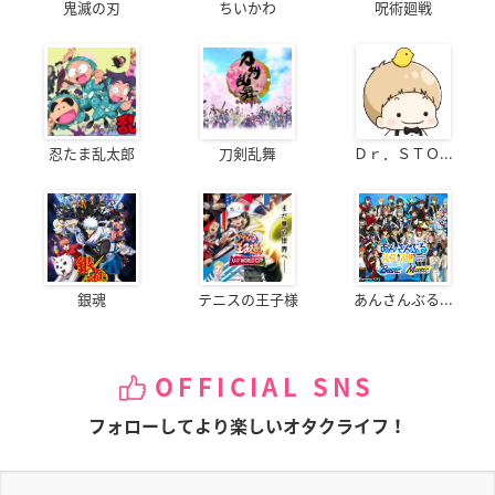
鬼滅の刃
ちいかわ
呪術廻戦
忍たま乱太郎
刀剣乱舞
Ｄｒ．ＳＴＯ...
銀魂
テニスの王子様
あんさんぶる...
OFFICIAL SNS
フォローしてより楽しいオタクライフ！