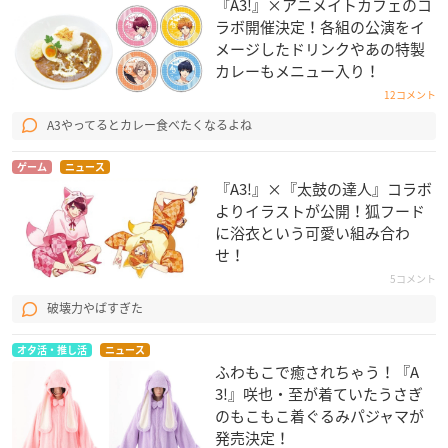
『A3!』×アニメイトカフェのコ
ラボ開催決定！各組の公演をイ
メージしたドリンクやあの特製
カレーもメニュー入り！
12コメント
A3やってるとカレー食べたくなるよね
ゲーム
ニュース
『A3!』×『太鼓の達人』コラボ
よりイラストが公開！狐フード
に浴衣という可愛い組み合わ
せ！
5コメント
破壊力やばすぎた
オタ活・推し活
ニュース
ふわもこで癒されちゃう！『A
3!』咲也・至が着ていたうさぎ
のもこもこ着ぐるみパジャマが
発売決定！