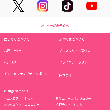
ページの先頭へ
にじめんについて
記事掲載について
お問い合わせ
プレスリリース送付先
利用規約
プライバシーポリシー
インフォマティブデータポリシ
運営会社
ー
kusuguru
media
アニメ情報［にじめん］
科学ニュース［ナゾロジー］
メンタルケア［ココロジー］
心理テスト［シンリ］