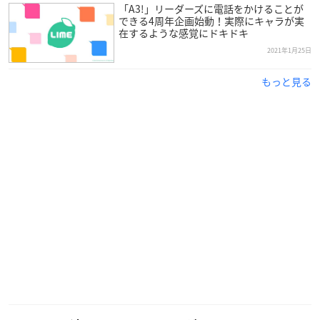
リベル・エンタテインメント
「A3!」リーダーズに電話をかけることが
できる4周年企画始動！実際にキャラが実
在するような感覚にドキドキ
▼ダウンロードはこちら
2021年1月25日
iOS
／
Android
もっと見る
★4周年集合イラスト公開★
4周年を記念した集合イラストを公開しました！監督に内緒
で準備したパーティーの様子がわかる一枚です♪リーダーズ
にグループ電話をおかけいただくとより一層お楽しみいた
だけますので是非お電話をお願いいたします！
#エースリー
#エースリー満員御礼
#MANKAIテレフォン
pic.twitter.com/
n1dh94xe1e
— 【公式】
A3!
（エースリー） (@mankai_company)
Janu
ary 27, 2021