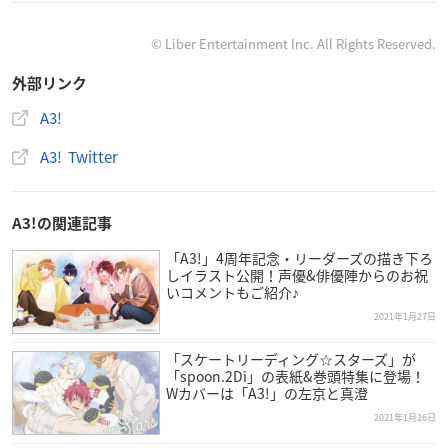
© Liber Entertainment Inc. All Rights Reserved.
外部リンク
A3!
アプリ概要
A3! Twitter
「A3!」
【ジャンル】
A3!の関連記事
イケメン役者育成ゲーム
「A3!」4周年記念・リーダーズの描き下ろ
しイラスト公開！声優&俳優陣からのお祝
【対応機種】
いコメントもご紹介♪
iOS／Android
2021年1月27日
「スケートリーディング☆スターズ」が
【価格】
「spoon.2Di」の表紙&巻頭特集に登場！
無料（アプリ内課金あり）
Wカバーは「A3!」の左京と真澄
2021年1月26日
【メーカー】