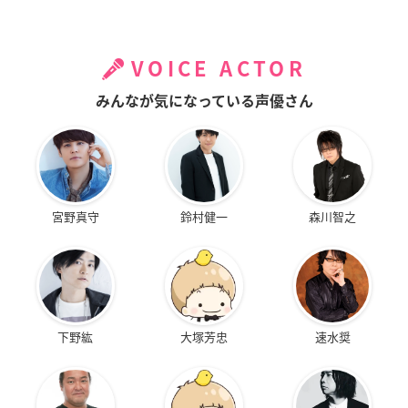
VOICE ACTOR
みんなが気になっている声優さん
宮野真守
鈴村健一
森川智之
下野紘
大塚芳忠
速水奨