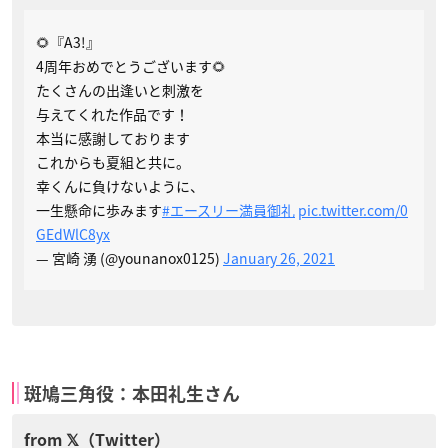
🌻『A3!』
4周年おめでとうございます🌻
たくさんの出逢いと刺激を
与えてくれた作品です！
本当に感謝しております
これからも夏組と共に。
幸くんに負けないように、
一生懸命に歩みます
#エースリー満員御礼
pic.twitter.com/0
GEdWlC8yx
— 宮崎 湧 (@younanox0125)
January 26, 2021
斑鳩三角役：本田礼生さん