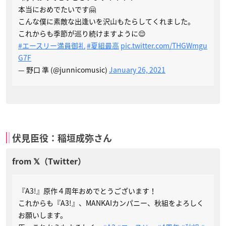
本当におめでたいです🤗
こんな僕に素敵な出逢いを沢山もたらしてくれました。
これからも季節が巡り続けますように😌
#エースリー満員御礼
#夏組最高
pic.twitter.com/THGWmgu
G7F
— 野口 準 (@junnicomusic)
January 26, 2021
伏見臣役：稲垣成弥さん
『A3!』原作４周年おめでとうございます！
これからも『A3!』、MANKAIカンパニー、秋組をよろしく
お願いします。