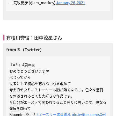
— 荒牧慶彦 (@ara_mackey)
January 26, 2021
有栖川誉役：田中涼星さん
『A3!』4周年㊗️
おめでとうございます🎊
出会ってから
役者として初心を忘れない心を改めて
考え直せたり、ストーリーも胸が熱くなるし。色々な感覚
を刺激されるとても大好きな作品です。
今自分がエーステで関われてること誇りに思います。更なる
発展を願って
Blooming🌹！！
#エースリー満員御礼
pic.twitter.com/sXv4