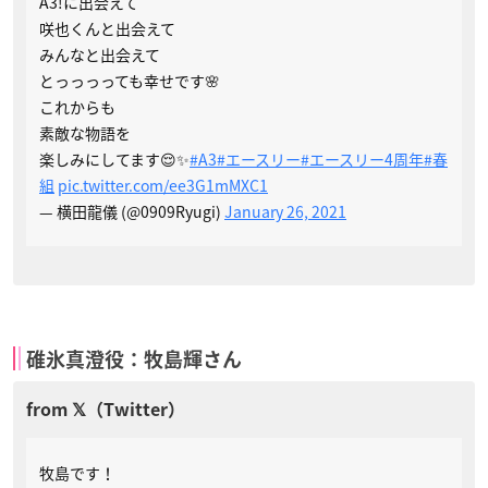
A3!に出会えて
咲也くんと出会えて
みんなと出会えて
とっっっっても幸せです🌸
これからも
素敵な物語を
楽しみにしてます😌✨
#A3
#エースリー
#エースリー4周年
#春
組
pic.twitter.com/ee3G1mMXC1
— 横田龍儀 (@0909Ryugi)
January 26, 2021
碓氷真澄役：牧島輝さん
牧島です！