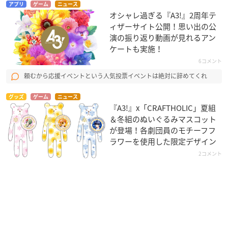
アプリ
ゲーム
ニュース
オシャレ過ぎる『A3!』2周年テ
ィザーサイト公開！思い出の公
演の振り返り動画が見れるアン
ケートも実施！
6コメント
頼むから応援イベントという人気投票イベントは絶対に辞めてくれ
グッズ
ゲーム
ニュース
『A3!』x「CRAFTHOLIC」夏組
＆冬組のぬいぐるみマスコット
が登場！各劇団員のモチーフフ
ラワーを使用した限定デザイン
2コメント