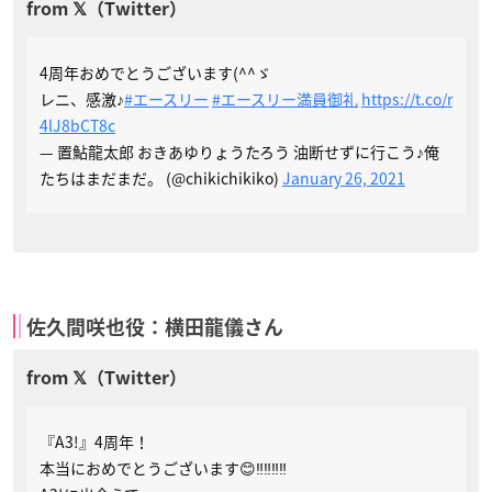
4周年おめでとうございます(^^ゞ
レニ、感激♪
#エースリー
#エースリー満員御礼
https://t.co/r
4lJ8bCT8c
— 置鮎龍太郎 おきあゆりょうたろう 油断せずに行こう♪俺
たちはまだまだ。 (@chikichikiko)
January 26, 2021
佐久間咲也役：横田龍儀さん
『A3!』4周年！
本当におめでとうございます😊‼︎‼︎‼︎‼︎