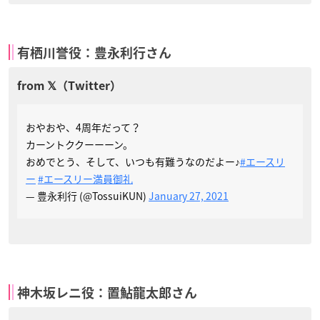
有栖川誉役：豊永利行さん
おやおや、4周年だって？
カーントククーーーン。
おめでとう、そして、いつも有難うなのだよー♪
#エースリ
ー
#エースリー満員御礼
— 豊永利行 (@TossuiKUN)
January 27, 2021
神木坂レニ役：置鮎龍太郎さん