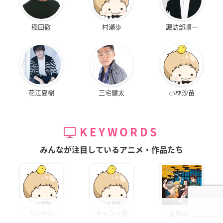
稲田徹
村瀬歩
諏訪部順一
花江夏樹
三宅健太
小林沙苗
KEYWORDS
みんなが注目しているアニメ・作品たち
ちいかわ
キャラ一覧
鬼滅の刃