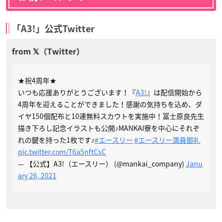
「A3!」公式Twitter
★祝4周年★
いつも応援ありがとうございます！『
A3!
』は配信開始から
4周年を迎えることができました！感謝の気持ちを込め、ダ
イヤ150個配布と10連無料スカウトを実施中！冨士原良先生
描き下ろし記念イラストも公開♪MANKAI寮を中心にそれぞ
れの鍵を持った1枚です♪
#エースリー
#エースリー満員御礼
pic.twitter.com/T6a5nftCsC
— 【公式】A3!（エースリー） (@mankai_company)
Janu
ary 26, 2021