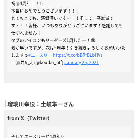
祝㊗️4周年！！✨
本当におめでとうございます！！！
とてもとても、感慨深いです…！！そして、感無量で
す…！！皆様、いつもありがとうございます！感謝しても
仕切れません！
タグのアイコンもリーダーズ1周したー！😭
気が早いですが、次は5周年！引き続きよろしくお願いいた
します☺️
#エースリー
https://t.co/bBRfBLbHVs
— 酒井広大 (@koudai_otf)
January 26, 2021
瑠璃川幸役：土岐隼一さん
そしてエースリーが4周年✨