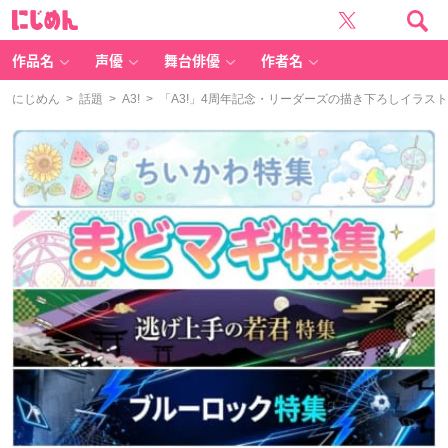
に
じ
め
ん
作品名
声優
舞台俳優
作者名
にじめん
>
話題
>
A3!
> 「A3!」4周年記念・リーダーズの描き下ろしイラス