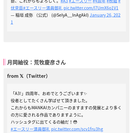
臣、これからもよろしく。
#A3
#エースリー
#4周年
#秋組
#
伏見臣
#エースリー満員御礼
pic.twitter.com/l7UmX6o1V1
— 稲垣 成弥 （公式） (@SeIyA__InAgAkI)
January 26, 202
1
月岡紬役：荒牧慶彦さん
「A3!」四周年、おめでとうございます✨
役者としてたくさん学ばせて頂きました。
これからもMANKAIカンパニーのますますの発展とより多く
の方に愛される作品でありますように。
ハッシュタグに出てくるの紬だ！😳
#エースリー満員御礼
pic.twitter.com/scv1fru3hg