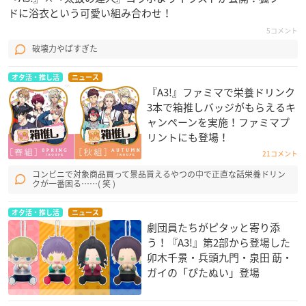
ドに浴衣という可愛い組み合わせ！
5コメント
破壊力やばすぎた
オタ活・推し活
ニュース
『A3!』ファミマで栄養ドリンク
3本で箱推しバッジがもらえるキ
ャンペーンを実施！ファミマプ
リントにも登場！
21コメント
コンビニで対象商品買って景品貰えるやつの中で正直な話栄養ドリン
クが一番困る……( 笑 )
オタ活・推し活
ニュース
劇団員たちがピタッと寄り添
う！『A3!』第2部から登場した
卯木千景・兵頭九門・泉田 莇・
ガイの「ぴたぬい」登場