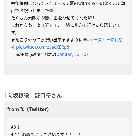
毎年恒例になってきたエーステ夏組withすみーの弟くんで動
画でお祝いしました🌻
たくさん素敵な瞬間に出逢わせてくれたA3!
これからも、より近くで、一緒に歩んで行けたら嬉しいで
す。
またこうやってお祝い出来ますように🌺
#エースリー満員御
礼
pic.twitter.com/zJaoXERp8l
— 赤澤燈 (@tmr_akzw)
January 26, 2021
向坂椋役：野口準さん
A3！
4周年おめでとうございます！！！！