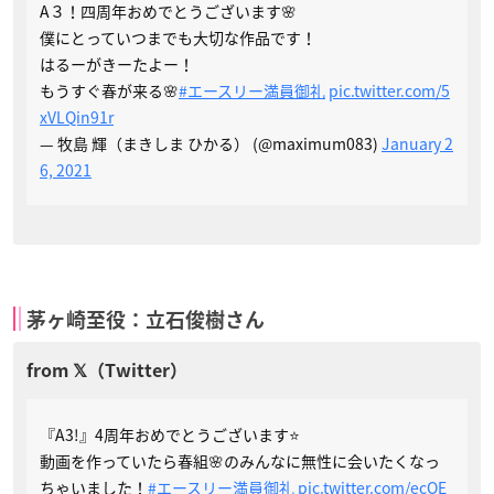
A３！四周年おめでとうございます🌸
僕にとっていつまでも大切な作品です！
はるーがきーたよー！
もうすぐ春が来る🌸
#エースリー満員御礼
pic.twitter.com/5
xVLQin91r
— 牧島 輝（まきしま ひかる） (@maximum083)
January 2
6, 2021
茅ヶ崎至役：立石俊樹さん
『A3!』4周年おめでとうございます⭐️
動画を作っていたら春組🌸のみんなに無性に会いたくなっ
ちゃいました！
#エースリー満員御礼
pic.twitter.com/ecOE