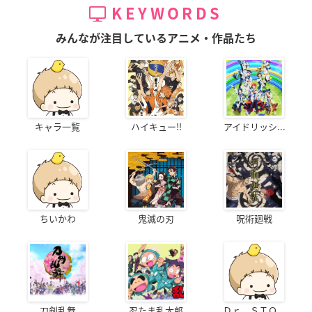
KEYWORDS
みんなが注目しているアニメ・作品たち
キャラ一覧
ハイキュー!!
アイドリッシ...
ちいかわ
鬼滅の刃
呪術廻戦
刀剣乱舞
忍たま乱太郎
Ｄｒ．ＳＴＯ...