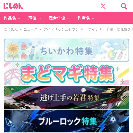
に
じ
め
ん
作品名
声優
舞台俳優
作者名
にじめん
>
ニュース
>
アイドリッシュセブン
> 「アイナナ」千役・立花慎之