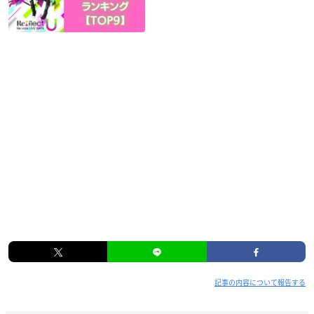
立花慎之介に関しましてのご報告
https://t.co/E941kPiiSb
— BLACK SHIP Purser (@blackship_staff)
January 22, 20
21
記事の内容について報告する