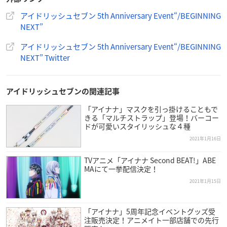
役）、広瀬裕也（亥清悠役）、木村昴（狗丸トウマ役）、西山
宏太朗（棗巳波役）、近藤隆（御堂虎於役）
アイドリッシュセブン 5th Anniversary Event“/BEGINNING
NEXT”
※朗読劇に声のみ出演
アイドリッシュセブン 5th Anniversary Event“/BEGINNING
代永翼（和泉三月役）、KENN（四葉環役）、江口拓也（六弥
NEXT” Twitter
ナギ役）、羽多野渉（八乙女楽役）、斉藤壮馬（九条天役）、
佐藤拓也（十龍之介役）、
立花慎之介
（千役）
アイドリッシュセブンの関連記事
・DAY 2
「アイナナ」マスクを引っ掛けることもで
小野賢章（七瀬陸役）、増田俊樹（和泉一織役）、代永翼（和
きる「マルチストラップ」登場！バーコー
泉三月役）、KENN（四葉環役）、阿部敦（逢坂壮五役）、保
ドが可愛いスタイリッシュな４種
志総一朗（百役）、広瀬裕也（亥清悠役）、木村昴（狗丸トウ
2021年1月16日
マ役）、西山宏太朗（棗巳波役）、近藤隆（御堂虎於役）
TVアニメ「アイナナ Second BEAT!」ABE
MAにて一挙配信決定！
※朗読劇に声のみ出演
2021年1月15日
白井悠介（二階堂大和役）、江口拓也（六弥ナギ役）、羽多野
渉（八乙女楽役）、斉藤壮馬（九条天役）、佐藤拓也（十龍之
介役）、立花慎之介（千役）
「アイナナ」5周年記念イベントグッズ受
注販売決定！アニメイト一部店舗での先行