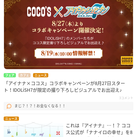
・DAY 2 視聴チケット：3,500円（税込）
※ABEMA：2,917コイン（3,500円(税込)相当）
・DAY 1・DAY 2 通し視聴チケット：6,700円（税込）
※ABEMA：5,583コイン（6,700円(税込)相当）
【チケット販売開始日時】
2020年12月17日(木)18:00
※両日・通しチケット共通となります
【チケット販売終了日時】
フェア
カフェ
ニュース
DAY 1 視聴チケット：2021年1月30日(土)21:00
「アイナナ×ココス」コラボキャンペーンが8月27日スター
ト！IDOLiSH7が限定の撮り下ろしビジュアルでお出迎え♪
DAY 2 視聴チケット：2021年1月31日(日)21:00
DAY 1・DAY 2 通し視聴チケット：
3コメント
2021年1月21日(木)23:59（ABEMA）
まじ？！？！お金なくなる！！
2021年1月30日(土)21:00（Stagecrowd）
2021年1月19日(火)20:00（Streaming＋）
ニュース
これは『アイナナ』…！？ ココ
ス公式が「ナナイロの幸せ」を8
【配信プラットフォーム】