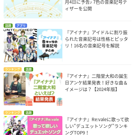
月4日に予告♪ 7色の音楽記号テ
・ABEMA（
DAY1
／
DAY2
／
通し
）
ィザーを公開
・Stagecrowd（
視聴ページ
）
・Streaming＋（
視聴ページ
）
話題
アプリ
『アイナナ』アイドルに割り振
※当日の配信、アーカイブ配信日時などの詳細に関しましては
られた音楽記号は性格とピッタ
各社配信サイトで再度ご確認ください。
リ！16名の音楽記号を解説
ランキング
話題
『アイナナ』二階堂大和の誕生
「
アイドリッシュセブン
5th Anniversary Event “/BEGINNI
日アンケ結果発表！好きな曲＆
NG NEXT”」にご出演予定の立花慎之介さんにつきまして、
イメージは？【2024年版】
体調不良のため、24日(日)公演の出演をキャンセルさせて頂
くこととなりました。
詳細は下記よりご確認ください。
https://t.co/nYsXA7NXpM
#アイナナ
#アイナナ5周年イベント
ランキング
話題
『アイナナ』Re:valeに歌って欲
— 【公式】「アイドリッシュセブン」イベント総合 (@ID7_
しい“デュエットソング”ランキ
event)
January 22, 2021
ングTOP9！