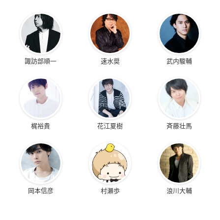
諏訪部順一
速水奨
武内駿輔
梶裕貴
花江夏樹
斉藤壮馬
岡本信彦
村瀬歩
浪川大輔