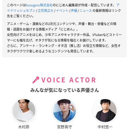
このページは
kusuguru株式会社
のにじめん編集部が作成・配信しています。
ア
イドリッシュセブン
/
立花慎之介
/
イベント
/
声優
/
ニュース
の最新情報はリンク
先をご覧ください。
アニメ・ゲーム・漫画などの2次元コンテンツや、声優・舞台・俳優などの情
報・話題をお届けする情報メディア「にじめん」。
女性向けアニメをはじめ、少年アニメやキャラクター作品、VTuberなどストリー
マーにも幅を広げ、オタクが気になる情報を幅広くお届けしています。
さらに、アンケート・ランキング・オタ活（推し活）お役立ち情報など、女性オ
タクがワクワク楽しめるようなコンテンツも発信しています。
VOICE ACTOR
みんなが気になっている声優さん
木村昴
宮野真守
中村悠一