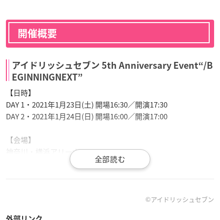
開催概要
アイドリッシュセブン 5th Anniversary Event“/B
EGINNINGNEXT”
【日時】
DAY 1・2021年1月23日(土) 開場16:30／開演17:30
DAY 2・2021年1月24日(日) 開場16:00／開演17:00
【会場】
神奈川・横浜アリーナ
【出演】
・DAY 1
小野賢章（七瀬陸役）、増田俊樹（和泉一織役）、白井悠介
©アイドリッシュセブン
（二階堂大和役）、阿部敦（逢坂壮五役）、保志総一朗（百
外部リンク