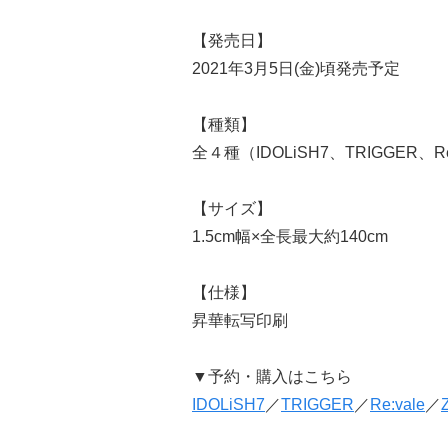
【発売日】
2021年3月5日(金)頃発売予定
【種類】
全４種（IDOLiSH7、TRIGGER、Re
【サイズ】
1.5cm幅×全長最大約140cm
【仕様】
昇華転写印刷
▼予約・購入はこちら
IDOLiSH7
／
TRIGGER
／
Re:vale
／