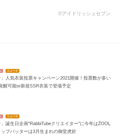
©アイドリッシュセブン
ム
ニュース
」人気衣装投票キャンペーン2021開催！投票数が多い
覚醒可能or新規SSR衣装で登場予定
ム
ニュース
」誕生日企画“RabbiTubeクリエイター”に今年はŹOOĻ
トップバッターは3月生まれの御堂虎於