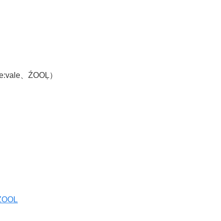
:vale、ŹOOĻ）
ZOOL