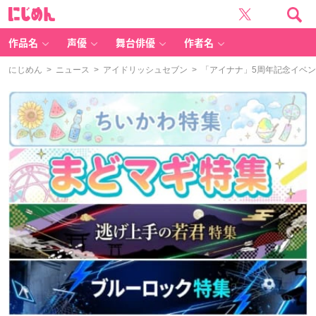
に
じ
め
ん
作品名
声優
舞台俳優
作者名
にじめん
>
ニュース
>
アイドリッシュセブン
> 「アイナナ」5周年記念イベ