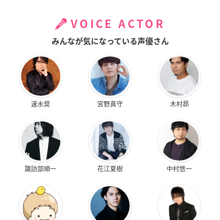
VOICE ACTOR
みんなが気になっている声優さん
速水奨
宮野真守
木村昴
諏訪部順一
花江夏樹
中村悠一