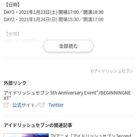
【日時】
DAY1・2021年1月23日(土) 開場17:00／開演18:30
DAY2・2021年1月24日(日) 開場15:30／開演17:00
【会場】
神奈川・横浜アリーナ
【出演】
DAY1
小野賢章（七瀬陸役）、白井悠介（二階堂大和役）、阿部敦
©アイドリッシュセブン
（逢坂壮五役）、保志総一朗（百役）、広瀬裕也（亥清悠
外部リンク
役）、木村昴（狗丸トウマ役）、西山宏太朗（棗巳波役）、近
藤隆（御堂虎於役）
アイドリッシュセブン 5th Anniversary Event“/BEGINNINGNE
XT”
公式サイト
／
Twitter
DAY2
小野賢章（七瀬陸役）、代永翼（和泉三月役）、阿部敦（逢坂
壮五役）、保志総一朗（百役）、立花慎之介（千役）、広瀬裕
アイドリッシュセブンの関連記事
也（亥清悠役）、木村昴（狗丸トウマ役）、西山宏太朗（棗巳
TVアニメ「アイドリッシュセブン Second
波役）、近藤隆（御堂虎於役）