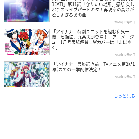
BEAT!」第11話「守りたい場所」感想 久し
※敬称略
ぶりのライブパートキタ！再現率の高さが
嬉しすぎるあの曲
【料金】
2020年12月05日
全席指定：7,777円（税込）
「アイナナ」特別ユニットを組む和泉一
※3歳以上有料（3歳未満入場不可）
織、七瀬陸、九条天が登場！「アニメージ
ュ」1月号表紙解禁！Wカバーは「まほや
※転売禁止
く」
※転売チケット入場不可
2020年12月04日
※オークションへの出品禁止
「アイナナ」最終話直前！TVアニメ第2期1
0話までの一挙配信決定！
【チケット最速先行】
2020年12月02日
受付期間：2020年11月26日（木）12:00～12月10日（木）23:59
※TVアニメ「
アイドリッシュセブン
Second BEAT!」
Blu-ray
/
D
もっと見る
VD
特装限定版 第1巻、
ŹOOĻ 1st Album “einsatZ”
購入者限定チケット最速先行抽選で
す。