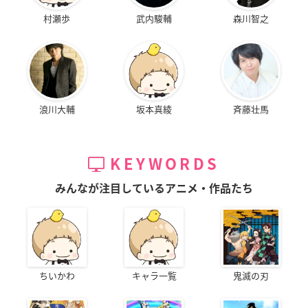
村瀬歩
武内駿輔
森川智之
浪川大輔
坂本真綾
斉藤壮馬
KEYWORDS
みんなが注目しているアニメ・作品たち
ちいかわ
キャラ一覧
鬼滅の刃