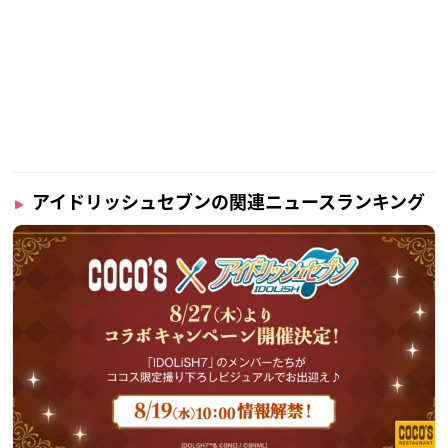
【アイドリッシュセブン5周年イベント 追加キャスト決
定！】
●保志総一朗 (百 役) ※DAY1・DAY2
●代永 翼 (和泉三月 役) ※DAY2のみ
の追加出演が決定！
最速先行抽選申込は12/10 23:59まで受付中！
詳細⇒
https://t.co/nYsXA7NXpM
#アイナナ
#アイナナ5周
年イベント
pic.twitter.com/g6OiWvO7DA
アイドリッシュセブンの関連ニュースランキング
— 【公式】「アイドリッシュセブン」イベント総合 (@ID7_
event)
December 7, 2020