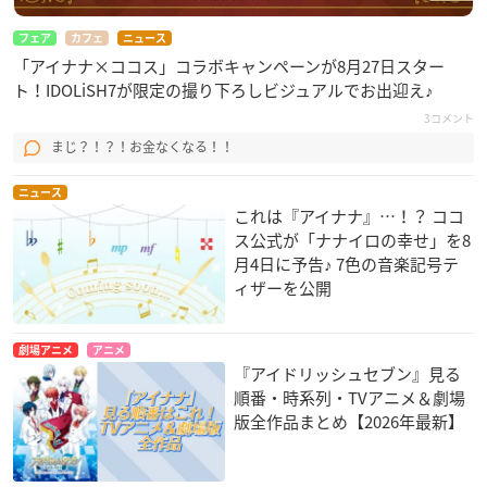
フェア
カフェ
ニュース
「アイナナ×ココス」コラボキャンペーンが8月27日スター
ト！IDOLiSH7が限定の撮り下ろしビジュアルでお出迎え♪
3コメント
まじ？！？！お金なくなる！！
ニュース
これは『アイナナ』…！？ ココ
ス公式が「ナナイロの幸せ」を8
月4日に予告♪ 7色の音楽記号テ
ィザーを公開
劇場アニメ
アニメ
『アイドリッシュセブン』見る
順番・時系列・TVアニメ＆劇場
版全作品まとめ【2026年最新】