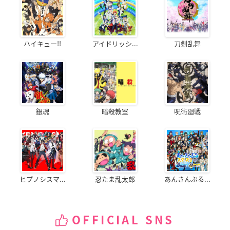
ハイキュー!!
アイドリッシ...
刀剣乱舞
銀魂
暗殺教室
呪術廻戦
ヒプノシスマ...
忍たま乱太郎
あんさんぶる...
OFFICIAL SNS