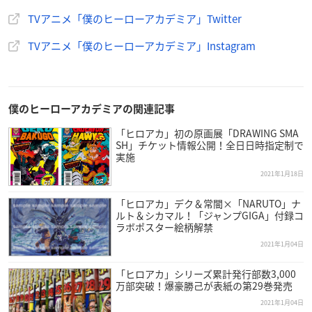
枚配布
TVアニメ「僕のヒーローアカデミア」Twitter
※予約内金での特典配布は行いません。
TVアニメ「僕のヒーローアカデミア」Instagram
※フェアの内容は諸般の事情により、変更・延期・中止となる
場合がございます。
僕のヒーローアカデミアの関連記事
「ヒロアカ」初の原画展「DRAWING SMA
SH」チケット情報公開！全日日時指定制で
アニメイトにて「
#ヒロアカ
実施
雄英ヒーロー出動!! フェア」が
アニメ5期放送を記念して4/2(金)より開催決定! アニメイト
2021年1月18日
限定の描き下ろしのグッズを販売し、購入者には特典カー
「ヒロアカ」デク＆常闇×「NARUTO」ナ
ドもプレゼント。
ルト＆シカマル！「ジャンプGIGA」付録コ
今日からアニメイト店頭/通販でグッズ予約も受付開始!
ラボポスター絵柄解禁
詳細はこちら→
https://t.co/p4H7aryuQr
#heroaca_a
pic.t
2021年1月04日
witter.com/W57ZlhYLt2
— 僕のヒーローアカデミア／ヒロアカ アニメ公式 (@heroa
「ヒロアカ」シリーズ累計発行部数3,000
万部突破！爆豪勝己が表紙の第29巻発売
ca_anime)
January 21, 2021
2021年1月04日