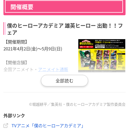
開催概要
僕のヒーローアカデミア 雄英ヒーロー 出動！！フ
ェア
【開催期間】
2021年4月2日(金)～5月9日(日)
【開催店舗】
全国アニメイト・
アニメイト通販
【フェア内容】
期間中「
僕のヒーローアカデミア
」関連商品を購入すると、特
製カード（全7種）がランダムで1枚プレゼントされます。
©堀越耕平／集英社・僕のヒーローアカデミア製作委員会
【対象商品・特典配布条件】
外部リンク
・書籍／キャラクターグッズ：ご購入2,500円ごとに1枚配布
・CD／DVD／Blu-ray：2,500円以上の商品を1点ご購入ごとに1
TVアニメ「僕のヒーローアカデミア」