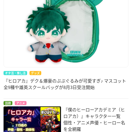
オタ活・推し活
グッズ
『ヒロアカ』デク＆爆豪のぷぷぐるみが可愛すぎ♪ マスコット
全9種や雄英スクールバッグが8月3日受注開始
話題
アニメ
『僕のヒーローアカデミア（ヒ
ロアカ）』キャラクター一覧
個性・アニメ声優・ヒーロー名
を全網羅