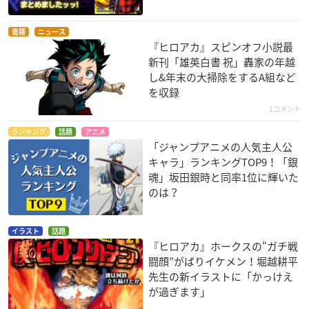
書籍
ニュース
『ヒロアカ』スピンオフ小説最
新刊「雄英白書 祝」轟家の年越
し&年末の大掃除をするA組など
を収録
1コメント
ランキング
話題
アニメ
「ジャンプアニメの人気主人公
キャラ」ランキングTOP9！「銀
魂」坂田銀時と同率1位に輝いた
のは？
イラスト
話題
『ヒロアカ』ホークスの“ガチ戦
闘顔”がばりイケメン！堀越耕平
先生の新イラストに「かっけえ
が過ぎます」