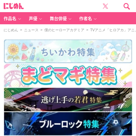
に
じ
め
ん
作品名
声優
舞台俳優
作者名
にじめん
>
ニュース
>
僕のヒーローアカデミア
> TVアニメ「ヒロアカ」ア