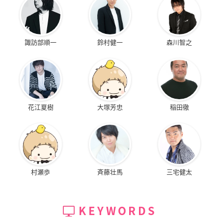
諏訪部順一
鈴村健一
森川智之
花江夏樹
大塚芳忠
稲田徹
村瀬歩
斉藤壮馬
三宅健太
KEYWORDS