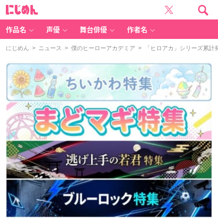
に
じ
め
ん
作品名
声優
舞台俳優
作者名
にじめん
>
ニュース
>
僕のヒーローアカデミア
> 「ヒロアカ」シリーズ累計発