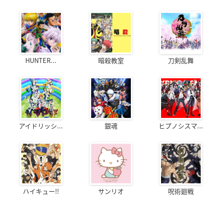
HUNTER...
暗殺教室
刀剣乱舞
アイドリッシ...
銀魂
ヒプノシスマ...
ハイキュー!!
サンリオ
呪術廻戦