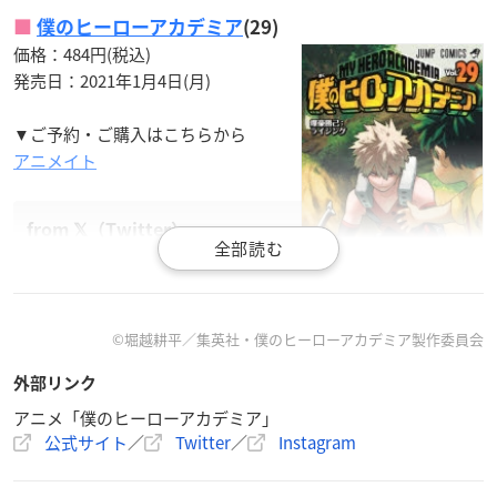
僕のヒーローアカデミア
(29)
価格：484円(税込)
発売日：2021年1月4日(月)
▼ご予約・ご購入はこちらから
アニメイト
今日1月4日(月)は、週刊少年ジャン
プ2021年5・6合併号が発売!
©堀越耕平／集英社・僕のヒーローアカデミア製作委員会
そして、『僕のヒーローアカデミア』コミックス最新第29
巻発売!!
外部リンク
シリーズ累計発行部数3000万部突破!!!
アニメ「僕のヒーローアカデミア」
あらためまして、2021年も
#ヒロアカ
をどうぞよろしくお
公式サイト
／
Twitter
／
Instagram
願い申し上げます。
#heroaca_a
@myheroacademia
@hori
koshiko
pic.twitter.com/9RftVosEni