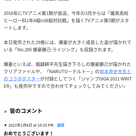
2016年にTVアニメ第1期が放送、今年の3月からは「雄英高校
ヒーロー科1年A組vsB組対抗戦」を描くTVアニメ第5期がスタ
ートします。
本日発売された29巻には、爆豪が大きく成長した姿が描かれて
いる「No.285 爆豪勝己:ライジング」も収録されます。
爆豪といえば、堀越耕平先生描き下ろしの爆豪勝己が描かれた
クリアファイルや、「NARUTO−ナルト−」の
岸本斉史先生と
のコラボポスター
が付録としてつく「ジャンプGIGA 2021 WINT
ER」も発売中ですので合わせてチェックしてみてください♪
皆のコメント
2021年1月4日 at 10:19 PM
返信
おめでとうございます！