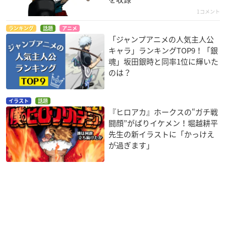
1コメント
ランキング
話題
アニメ
「ジャンプアニメの人気主人公
キャラ」ランキングTOP9！「銀
魂」坂田銀時と同率1位に輝いた
のは？
イラスト
話題
『ヒロアカ』ホークスの“ガチ戦
闘顔”がばりイケメン！堀越耕平
先生の新イラストに「かっけえ
が過ぎます」