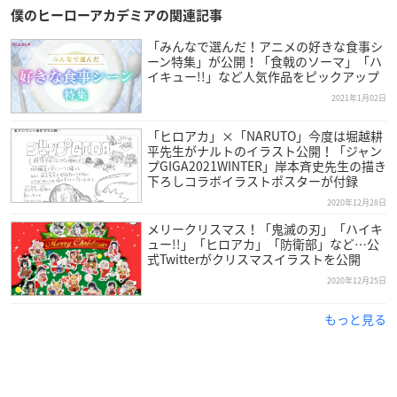
— 僕のヒーローアカデミア／ヒロアカ アニメ公式 (@heroa
僕のヒーローアカデミアの関連記事
ca_anime)
January 4, 2021
「みんなで選んだ！アニメの好きな食事シ
ーン特集」が公開！「食戟のソーマ」「ハ
イキュー!!」など人気作品をピックアップ
2021年1月02日
「ヒロアカ」×「NARUTO」今度は堀越耕
平先生がナルトのイラスト公開！「ジャン
プGIGA2021WINTER」岸本斉史先生の描き
下ろしコラボイラストポスターが付録
2020年12月28日
メリークリスマス！「鬼滅の刃」「ハイキ
ュー!!」「ヒロアカ」「防衛部」など…公
式Twitterがクリスマスイラストを公開
2020年12月25日
もっと見る