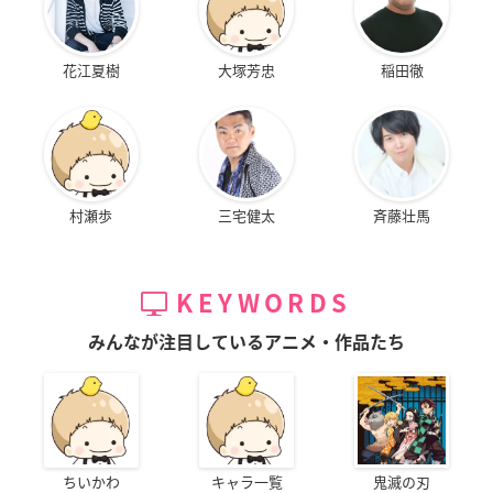
花江夏樹
大塚芳忠
稲田徹
村瀬歩
三宅健太
斉藤壮馬
KEYWORDS
みんなが注目しているアニメ・作品たち
ちいかわ
キャラ一覧
鬼滅の刃