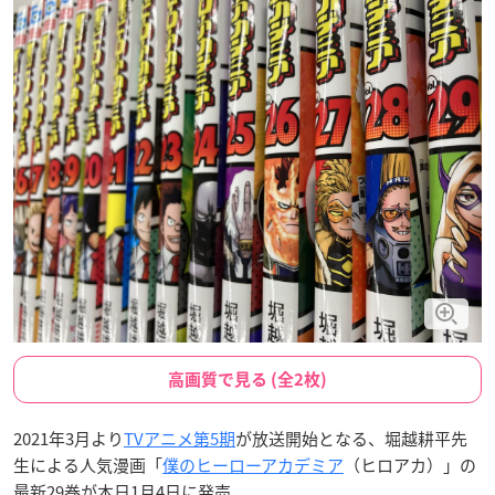
高画質で見る (全2枚)
2021年3月より
TVアニメ第5期
が放送開始となる、堀越耕平先
生による人気漫画「
僕のヒーローアカデミア
（ヒロアカ）」の
最新29巻が本日1月4日に発売。