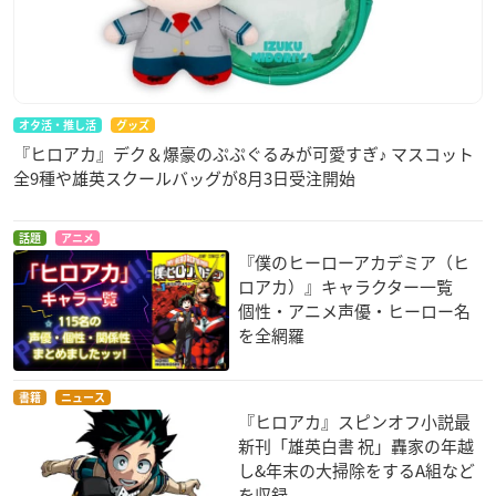
オタ活・推し活
グッズ
『ヒロアカ』デク＆爆豪のぷぷぐるみが可愛すぎ♪ マスコット
全9種や雄英スクールバッグが8月3日受注開始
話題
アニメ
『僕のヒーローアカデミア（ヒ
ロアカ）』キャラクター一覧
個性・アニメ声優・ヒーロー名
を全網羅
書籍
ニュース
『ヒロアカ』スピンオフ小説最
新刊「雄英白書 祝」轟家の年越
し&年末の大掃除をするA組など
を収録