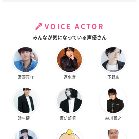
VOICE ACTOR
みんなが気になっている声優さん
宮野真守
速水奨
下野紘
鈴村健一
諏訪部順一
森川智之