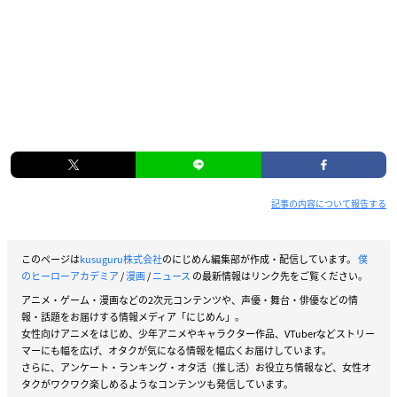
記事の内容について報告する
このページは
kusuguru株式会社
のにじめん編集部が作成・配信しています。
僕
のヒーローアカデミア
/
漫画
/
ニュース
の最新情報はリンク先をご覧ください。
アニメ・ゲーム・漫画などの2次元コンテンツや、声優・舞台・俳優などの情
報・話題をお届けする情報メディア「にじめん」。
女性向けアニメをはじめ、少年アニメやキャラクター作品、VTuberなどストリー
マーにも幅を広げ、オタクが気になる情報を幅広くお届けしています。
さらに、アンケート・ランキング・オタ活（推し活）お役立ち情報など、女性オ
タクがワクワク楽しめるようなコンテンツも発信しています。