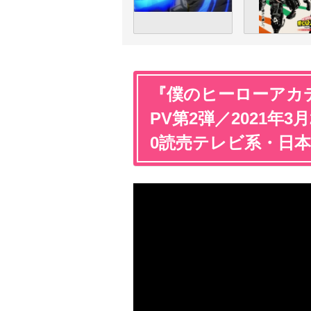
『僕のヒーローアカデ
PV第2弾／2021年3
0読売テレビ系・日