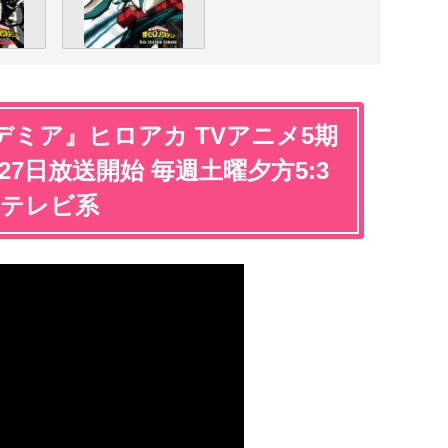
ミア』ヒロアカ TVアニメ5期
月27日放送開始 毎週土曜夕方5:3
本テレビ系