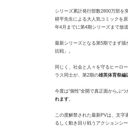
シリーズ累計発行部数2800万部
耕平先生による大人気コミックを原作
年4月までに第4期シリーズまで放
最新シリーズとなる第5期でまず描か
抗戦」。
同じく、社会と人々を守るヒーロー
ラス同士が、第2期の
雄英体育祭編
今度は“個性”全開で真正面からぶつ
れます
。
この度解禁された最新PVは、文字
るしく動き回り戦うアクションシー