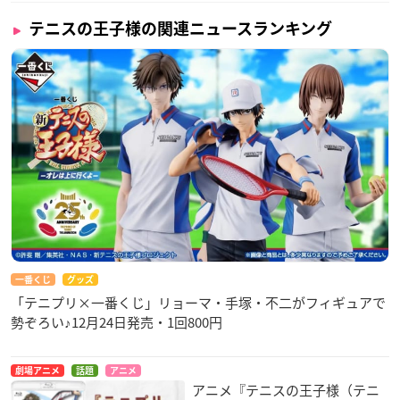
テニスの王子様の関連ニュースランキング
イベント詳細
※急遽、営業時間が変更になる場合がございますので、ご容赦
ください。
※1月29日(金)・1月30日(土)の2日間のご入場は、お客さまなら
びに従業員の健康と安全に配慮し、新型コロナウイルス感染拡
大を防ぐため、事前抽選とさせていただきます。
詳しくはこちらのHP下部の【入場方法について】をご確認く
ださい。
博多マルイ
【開催場所】
一番くじ
グッズ
博多マルイ5階
「テニプリ×一番くじ」リョーマ・手塚・不二がフィギュアで
勢ぞろい♪12月24日発売・1回800円
【開催期間】
2021年2月12日(金)～2月21日(日)
劇場アニメ
話題
アニメ
アニメ『テニスの王子様（テニ
イベント詳細