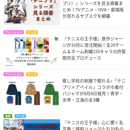
プリ）』シリーズを見る順番ま
※急遽、営業時間が変更になる場合がございますので、ご容赦
とめ！TVアニメ・OVA・劇場版
ください。
が見れるサブスクを網羅
※「３つの密」を避けるため、入場制限や入場整理券を配布す
る場合がございます。
※新型コロナウイルス感染症の感染予防・拡散防止のため急遽
ファッション
グッズ
『テニスの王子様』原作ジャー
中止・営業時間の変更を行う場合がございます。
ジが10月に受注開始！全20チー
※内容は予告なく変更になる場合がございます。予めご容赦く
ム＆ネーム刺繍155キャラの許斐
ださいませ。
剛完全プロデュース
※変更等があった場合は池袋マルイHPにてご案内いたします。
ファッション
グッズ
推し学校の制服で眠れる♪「テニ
プリ×アベイル」コラボ巾着付
購入特典
パジャマが8月8日発売！青学・
氷帝・立海の全3種
店舗購入特典
イベント期間中、税込3,000円ごと購入で「オリジナルポスト
話題
マンガ
『テニスの王子様』心に響く名
カード(全18種)」よりランダムで1枚プレゼント(上限9,000円ま
言集！越前リョーマたち20名の