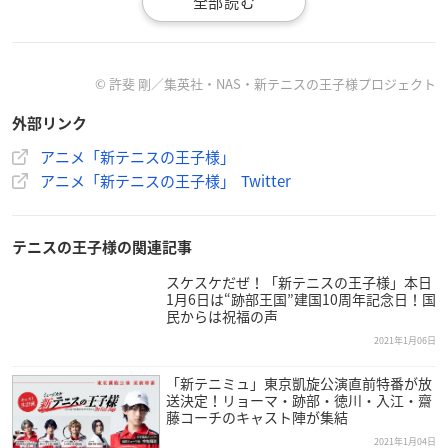
【開催期間】
2021年1月29日(金)～2月8日(月)
【入場方法について】
© 許斐 剛／集英社・NAS・新テニスの王子様プロジェクト
イベント開始2日間のご入場は、お客さまならびに従業員の健
康と安全に配慮し、新型コロナウイルス感染拡大を防ぐため、
外部リンク
事前入場抽選とさせていただきます。
アニメ「新テニスの王子様」
当選メールを確認できるスマートフォン等のモバイル端末から
アニメ「新テニスの王子様」 Twitter
お申し込みください。
【応募方法】
テニスの王子様の関連記事
(1)ご入場の応募は各店舗・各日ごとにメールアドレスが設定さ
スケスケだぜ！「新テニスの王子様」本日
れております。
1月6日は“跡部王国”建国10周年記念日！国
・1月29日(金)事前抽選アドレス：
oioitenipuri0129@ajdw.jp
民からは祝福の声
・1月30日(土)事前抽選アドレス：
oioitenipuri0130@ajdw.jp
2021年1月06日
「新テニミュ」東京凱旋公演直前特番が放
(2)応募登録用URLを記した返信メールをお送りいたしますので
送決定！リョーマ・跡部・徳川・入江・齋
ご確認いただき、ご登録を進めてください。
藤コーチのキャスト陣が集結
2021年1月04日