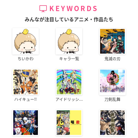
KEYWORDS
みんなが注目しているアニメ・作品たち
ちいかわ
キャラ一覧
鬼滅の刃
ハイキュー!!
アイドリッシ...
刀剣乱舞