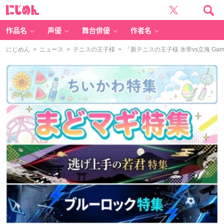
に
じ
め
ん
作品名
声優
舞台俳優
作者名
にじめん
>
ニュース
>
テニスの王子様
> 「新テニスの王子様 氷帝vs立海 Gam