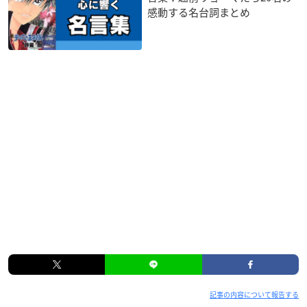
で）いたします。
感動する名台詞まとめ
※1会計最大３枚までのお渡しとなります。 (上限：税込9,000
円分までのお渡しになります)
※いかなる場合も精算を2回以上に分けることはできません。
※レシートの合算は出来かねます。
※お買上特典はご購入した当日限りのレシートのみ有効とさせ
ていただきます。
※景品はなくなり次第終了となります。
※景品の内容は予告なく変更になる場合がございます
WEB通販
マルイ通販サイト「マルイノアニメオンラインショップ」にて
2021年1月29日(金)AM6:00より販売スタート！
マルイノアニメONLINE SHOP
記事の内容について報告する