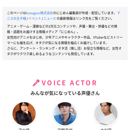
「新
テニスの王子様
氷帝vs立海 Game of Future」の公開を
このページは
kusuguru株式会社
のにじめん編集部が作成・配信しています。
テ
記念して、池袋マルイ・博多マルイに期間限定POP UP SHO
ニスの王子様
/
イベント
/
ニュース
の最新情報はリンク先をご覧ください。
Pがオープン！
アニメ・ゲーム・漫画などの2次元コンテンツや、声優・舞台・俳優などの情
商品情報や事前入場抽選方法など詳しい情報は、「マルイ
報・話題をお届けする情報メディア「にじめん」。
ノアニメ」のサイトにてご確認ください。
女性向けアニメをはじめ、少年アニメやキャラクター作品、VTuberなどストリー
イベント詳細→
https://t.co/6TnmobjaNS
#テニプリ
pic.twit
マーにも幅を広げ、オタクが気になる情報を幅広くお届けしています。
さらに、アンケート・ランキング・オタ活（推し活）お役立ち情報など、女性オ
ter.com/Py2GwYtiVd
タクがワクワク楽しめるようなコンテンツも発信しています。
— アニメ「新テニスの王子様」公式 (@shintenianime)
Ja
nuary 18, 2021
VOICE ACTOR
みんなが気になっている声優さん
速水奨
宮野真守
木村昴