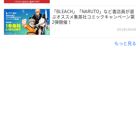
(3)応募完了メールをご確認ください(応募完了メールが未着の
場合、応募が完了していないことがございますのでご注意くだ
「BLEACH」「NARUTO」など書店員が選
ぶオススメ集英社コミックキャンペーン第
さい)
2弾開催！
2021年1月04日
※抽選入場に関しましては、予告なく変更となる場合がござい
ます。
もっと見る
なお、変更がございます場合は、こちらのページにて情報を更
新いたします。あらかじめご了承ください。
【抽選入場対象日】
2021年1月29日(金)～2021年１月30日(土)
【応募期間】
2021年1月18日(月)～2021年１月20日(水)
【当落発表日】
2021年1月22日(金)15時以降
※当落結果は、お申込み時にご登録いただくメールアドレスに
お送りさせていただきます。