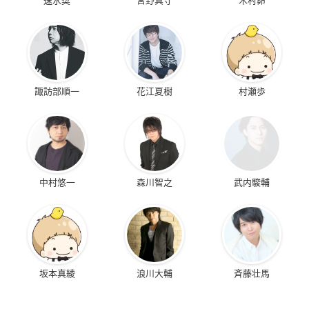
諏訪部順一
花江夏樹
村瀬歩
中村悠一
森川智之
武内駿輔
坂本真綾
浪川大輔
斉藤壮馬