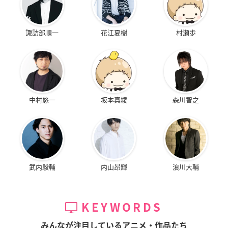
諏訪部順一
花江夏樹
村瀬歩
中村悠一
坂本真綾
森川智之
武内駿輔
内山昂輝
浪川大輔
KEYWORDS
みんなが注目しているアニメ・作品たち