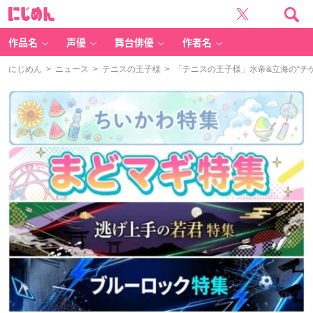
に
じ
め
ん
作品名
声優
舞台俳優
作者名
にじめん
>
ニュース
>
テニスの王子様
> 「テニスの王子様」氷帝&立海の“