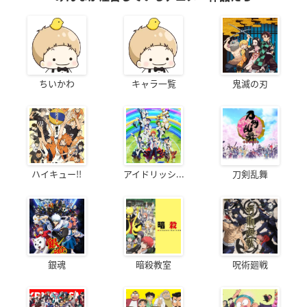
ちいかわ
キャラ一覧
鬼滅の刃
ハイキュー!!
アイドリッシ...
刀剣乱舞
銀魂
暗殺教室
呪術廻戦