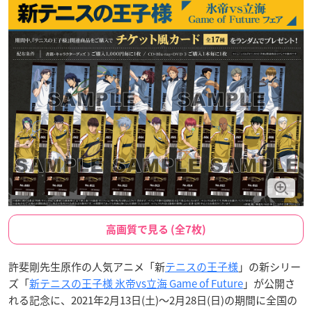
高画質で見る (全7枚)
許斐剛先生原作の人気アニメ「新
テニスの王子様
」の新シリー
ズ「
新テニスの王子様 氷帝vs立海 Game of Future
」が公開さ
れる記念に、2021年2月13日(土)～2月28日(日)の期間に全国の