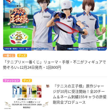
一番くじ
グッズ
「テニプリ×一番くじ」リョーマ・手塚・不二がフィギュアで
勢ぞろい♪12月24日発売・1回800円
ファッション
グッズ
『テニスの王子様』原作ジャー
ジが10月に受注開始！全20チー
ム＆ネーム刺繍155キャラの許斐
剛完全プロデュース