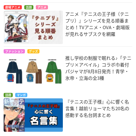
劇場アニメ
話題
アニメ
アニメ『テニスの王子様（テニ
プリ）』シリーズを見る順番ま
とめ！TVアニメ・OVA・劇場版
が見れるサブスクを網羅
ファッション
グッズ
推し学校の制服で眠れる♪「テニ
プリ×アベイル」コラボ巾着付
パジャマが8月8日発売！青学・
氷帝・立海の全3種
話題
マンガ
『テニスの王子様』心に響く名
言集！越前リョーマたち20名の
感動する名台詞まとめ