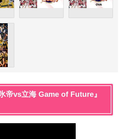
s立海 Game of Future』