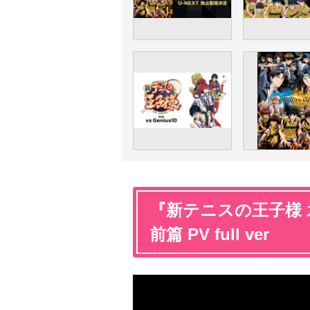
『新テニスの王子様 氷帝v
前篇 PV full ver