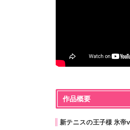
作品概要
新テニスの王子様 氷帝vs立海