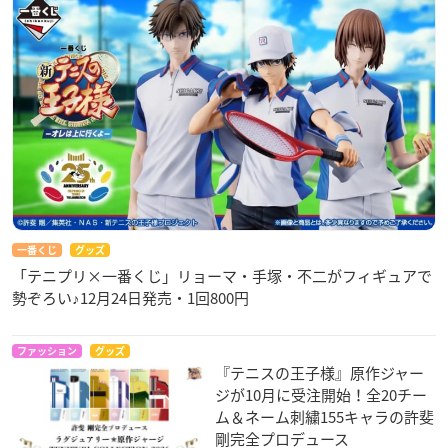
一番くじ
グッズ
「テニプリ×一番くじ」リョーマ・手塚・不二がフィギュアで
勢ぞろい♪12月24日発売・1回800円
ファッション
グッズ
『テニスの王子様』原作ジャー
ジが10月に受注開始！全20チー
ム＆ネーム刺繍155キャラの許斐
剛完全プロデュース