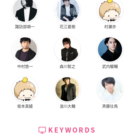
諏訪部順一
花江夏樹
村瀬歩
中村悠一
森川智之
武内駿輔
坂本真綾
浪川大輔
斉藤壮馬
KEYWORDS