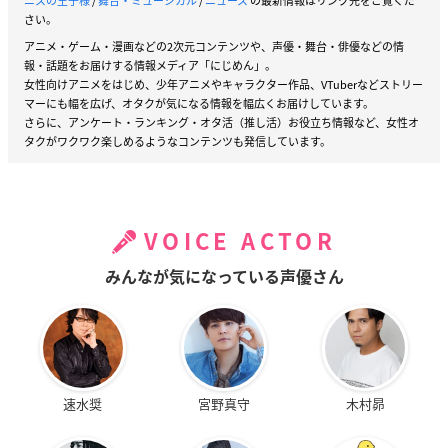
ニスの王子様
/
舞台・ミュージカル
/
ニュース
の最新情報はリンク先をご覧くだ
さい。
アニメ・ゲーム・漫画などの2次元コンテンツや、声優・舞台・俳優などの情
報・話題をお届けする情報メディア「にじめん」。
女性向けアニメをはじめ、少年アニメやキャラクター作品、VTuberなどストリー
マーにも幅を広げ、オタクが気になる情報を幅広くお届けしています。
さらに、アンケート・ランキング・オタ活（推し活）お役立ち情報など、女性オ
タクがワクワク楽しめるようなコンテンツも発信しています。
VOICE ACTOR
みんなが気になっている声優さん
速水奨
宮野真守
木村昴