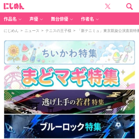
に
じ
め
ん
作品名
声優
舞台俳優
作者名
にじめん
>
ニュース
>
テニスの王子様
> 「新テニミュ」東京凱旋公演直前特