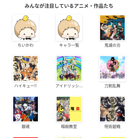
みんなが注目しているアニメ・作品たち
ちいかわ
キャラ一覧
鬼滅の刃
ハイキュー!!
アイドリッシ...
刀剣乱舞
銀魂
暗殺教室
呪術廻戦