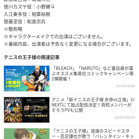
徳川カズヤ役：小野健斗
入江奏多役：相葉裕樹
齋藤至役：和泉宗兵
※敬称略
※キャラクターメイクでの出演はございません。
※番組内容、出演者は予告なく変更になる場合がございます。
テニスの王子様の関連記事
「BLEACH」「NARUTO」など書店員が選
ぶオススメ集英社コミックキャンペーン第
2弾開催！
2021年1月04日
アニメ「新テニスの王子様 氷帝vs立海」U-
NEXTにて独占配信決定！両校メンバーが
そろうPVも公開
2020年12月28日
「テニスの王子様」浪速のスピードスタ
ー・忍足謙也が歌う「バレンタイン・キッ