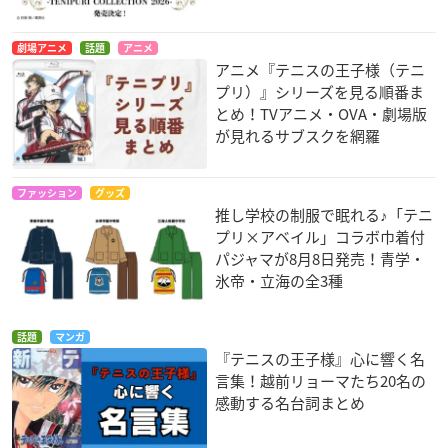
劇場アニメ
話題
アニメ
アニメ『テニスの王子様（テニ
プリ）』シリーズを見る順番ま
とめ！TVアニメ・OVA・劇場版
が見れるサブスクを網羅
ファッション
グッズ
推し学校の制服で眠れる♪「テニ
プリ×アベイル」コラボ巾着付
パジャマが8月8日発売！青学・
氷帝・立海の全3種
話題
マンガ
『テニスの王子様』心に響く名
言集！越前リョーマたち20名の
感動する名台詞まとめ