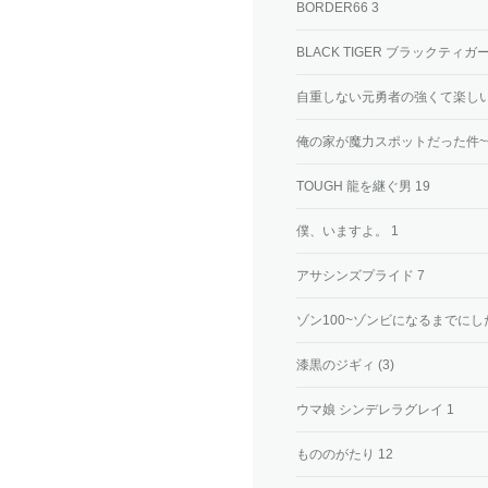
BORDER66 3
BLACK TIGER ブラックティガー
自重しない元勇者の強くて楽しい
俺の家が魔力スポットだった件~
TOUGH 龍を継ぐ男 19
僕、いますよ。 1
アサシンズプライド 7
ゾン100~ゾンビになるまでにしたい
漆黒のジギィ (3)
ウマ娘 シンデレラグレイ 1
もののがたり 12