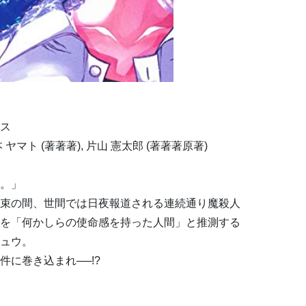
ス
山本 ヤマト (著著著), 片山 憲太郎 (著著著原著)
。」
束の間、世間では日夜報道される連続通り魔殺人
を「何かしらの使命感を持った人間」と推測する
ュウ。
に巻き込まれ──!?