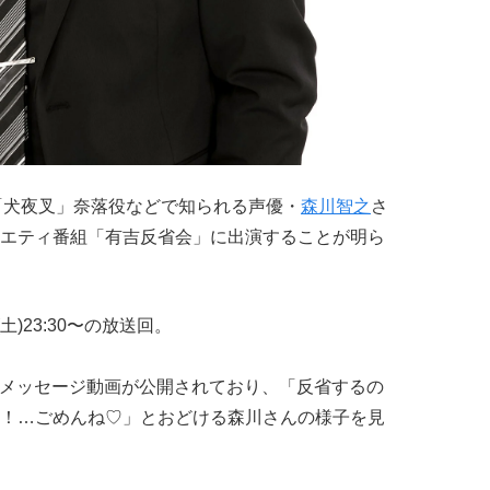
や「犬夜叉」奈落役などで知られる声優・
森川智之
さ
エティ番組「有吉反省会」に出演することが明ら
)23:30〜の放送回。
からのメッセージ動画が公開されており、「反省するの
！…ごめんね♡」とおどける森川さんの様子を見