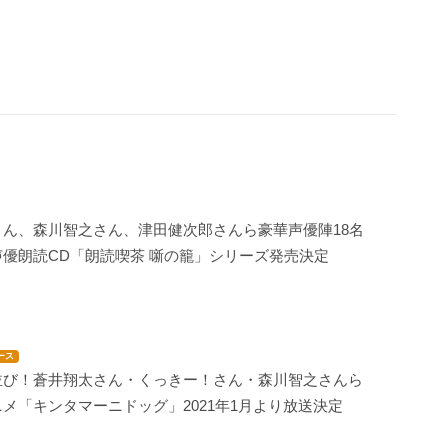
さん、森川智之さん、津田健次郎さんら豪華声優陣18名
優朗読CD「朗読喫茶 噺の籠」シリーズ発売決定
ース
並び！蒼井翔太さん・くっきー！さん・森川智之さんら
メ「キンタマーニドッグ」2021年1月より放送決定