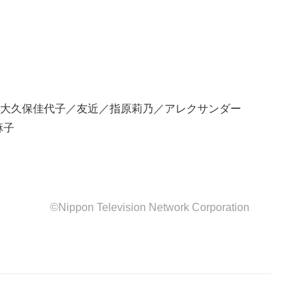
大久保佳代子／友近／指原莉乃／アレクサンダー
麻子
©Nippon Television Network Corporation