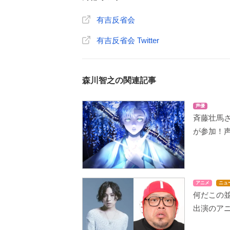
有吉反省会
有吉反省会 Twitter
森川智之の関連記事
声優
斉藤壮馬
が参加！声
アニメ
ニュ
何だこの
出演のアニ