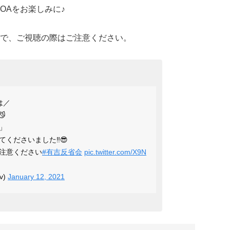
OAをお楽しみに♪
で、ご視聴の際はご注意ください。
0は／

。」
くださいました‼️😎
注意ください
#有吉反省会
pic.twitter.com/X9N
v)
January 12, 2021