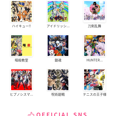
ハイキュー!!
アイドリッシ...
刀剣乱舞
暗殺教室
銀魂
HUNTER...
ヒプノシスマ...
呪術廻戦
テニスの王子様
OFFICIAL SNS