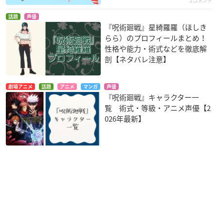
2コメント
話題
声優
『呪術廻戦』星綺羅羅（ほしき
らら）のプロフィールまとめ！
性格や能力・術式などを徹底解
剖【ネタバレ注意】
劇場アニメ
話題
アニメ
マンガ
声優
『呪術廻戦』キャラクター一
覧 術式・等級・アニメ声優【2
026年最新】