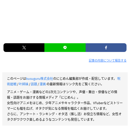
記事の内容について報告する
このページは
kusuguru株式会社
のにじめん編集部が作成・配信しています。
呪
術廻戦
/
叶姉妹
/
話題
/
漫画
の最新情報はリンク先をご覧ください。
アニメ・ゲーム・漫画などの2次元コンテンツや、声優・舞台・俳優などの情
報・話題をお届けする情報メディア「にじめん」。
女性向けアニメをはじめ、少年アニメやキャラクター作品、VTuberなどストリー
マーにも幅を広げ、オタクが気になる情報を幅広くお届けしています。
さらに、アンケート・ランキング・オタ活（推し活）お役立ち情報など、女性オ
タクがワクワク楽しめるようなコンテンツも発信しています。