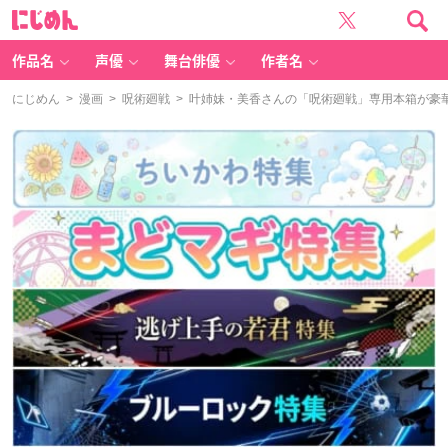
に
じ
め
ん
作品名
声優
舞台俳優
作者名
にじめん
>
漫画
>
呪術廻戦
> 叶姉妹・美香さんの「呪術廻戦」専用本箱が豪