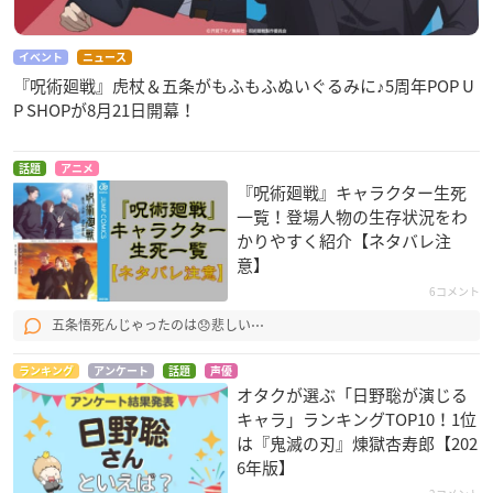
イベント
ニュース
『呪術廻戦』虎杖＆五条がもふもふぬいぐるみに♪5周年POP U
P SHOPが8月21日開幕！
話題
アニメ
『呪術廻戦』キャラクター生死
一覧！登場人物の生存状況をわ
かりやすく紹介【ネタバレ注
意】
6コメント
五条悟死んじゃったのは😞悲しい⋯
ランキング
アンケート
話題
声優
オタクが選ぶ「日野聡が演じる
キャラ」ランキングTOP10！1位
は『鬼滅の刃』煉󠄁獄杏寿郎【202
6年版】