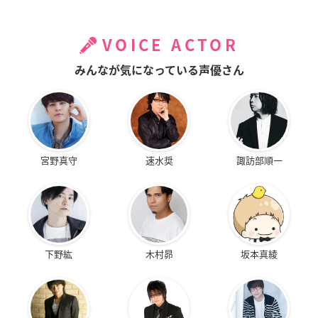
VOICE ACTOR
みんなが気になっている声優さん
宮野真守
速水奨
諏訪部順一
下野紘
木村昴
坂本真綾