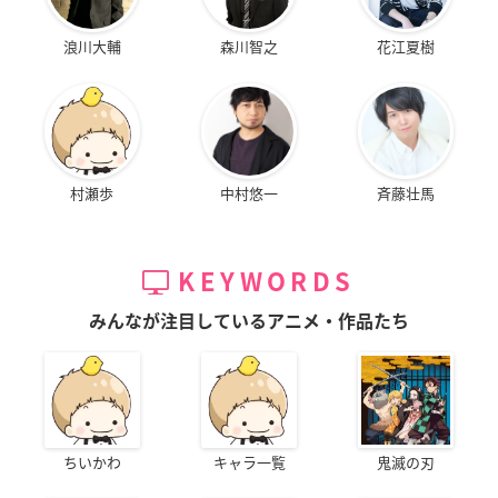
浪川大輔
森川智之
花江夏樹
村瀬歩
中村悠一
斉藤壮馬
KEYWORDS
みんなが注目しているアニメ・作品たち
ちいかわ
キャラ一覧
鬼滅の刃