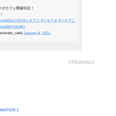
ラボカフェ開催決定！
！
.co/m3XQs17JVY
#ツキアニ
#ツキウタ
#ツキアニ
.com/a8frFV3cWO
mate_cafe)
January 8, 2021
©TSUKIANI.2
ATION 2