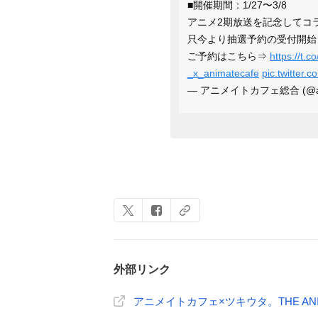
■開催期間：1/27〜3/8
アニメ2期放送を記念してコ
只今より抽選予約の受付開始
ご予約はこちら⇒
https://t
_x_animatecafe
pic.twitter
— アニメイトカフェ総合 (@ani
外部リンク
アニメイトカフェ×ツキウタ。THE ANIM