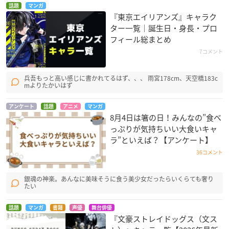
話題
マンガ
『東京エイリアンズ』キャラク
ター一覧｜誕生日・身長・プロ
フィール総まとめ
7コメント
兵吾もっと高い感じに書かれてるはず、、、 雨宮178cm、天空橋183c
mよりたかいはず
アンケート
話題
アニメ
マンガ
8月4日は箸の日！みんなの”食べ
っぷりが気持ちいい大食いキャ
ラ”といえば？【アンケート】
36コメント
銀魂の神楽。あんなに美味そうに食う美少女だったらいくらても奢り
たい
話題
マンガ
書籍
声優
舞台俳優
『文豪ストレイドッグス（文ス