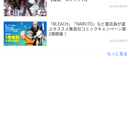
・「ガールズ&パンツァー リボンの武者」漫画：野上武志、鈴
2021年1月05日
木貴昭
・「やったねたえちゃん！」作画：カワディ MAX
・「おでこさんウソつかない」作画：遠藤仁
「BLEACH」「NARUTO」など書店員が選
ぶオススメ集英社コミックキャンペーン第
・「くまみこ」作画：吉元ますめ
2弾開催！
・「対ありでした。」作画：江島絵里
2021年1月04日
・「盾の勇者の成り上がり」作画：アネコユサギ
・「千年狐 ～干宝「捜神記」より～」作画：張六郎
もっと見る
・「将棋めし」漫画：松本渚、将棋監修：広瀬章人八段 他