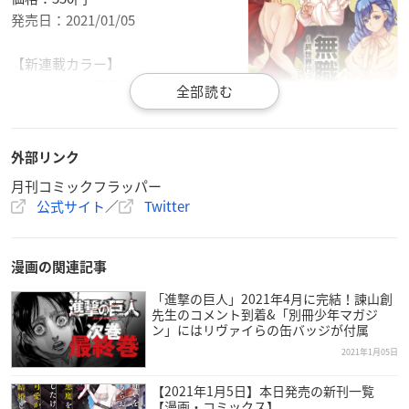
発売日：2021/01/05
【新連載カラー】
・人気ゲーム配信者「日常組」の動画
「脱獄シリーズ」がコミカライズ「日
常ロック」作画：松並香葉、特別付
録：「怪盗PKST団の予告状」
外部リンク
月刊コミックフラッパー
【表紙】
公式サイト
／
Twitter
・コミックス第⑭巻1/21(木)発売！アニメ放送開始「無職転生
～異世界行ったら本気だす～」作画：フジカワユカ
漫画の関連記事
【センターカラー】
「進撃の巨人」2021年4月に完結！諫山創
・コミックス第②巻1/21(木)発売！「対ありでした。～お嬢さ
先生のコメント到着&「別冊少年マガジ
まは格闘ゲームなんてしない～」 作画：江島絵里
ン」にはリヴァイらの缶バッジが付属
・新連載カラー：「おとりよせしまっし！」 作画：ちさこ
2021年1月05日
【2021年1月5日】本日発売の新刊一覧
【好評連載中！！】
【漫画・コミックス】