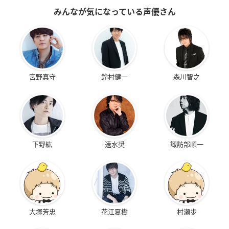
みんなが気になっている声優さん
宮野真守
鈴村健一
森川智之
下野紘
速水奨
諏訪部順一
大塚芳忠
花江夏樹
村瀬歩