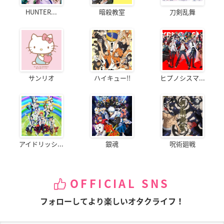
HUNTER...
暗殺教室
刀剣乱舞
サンリオ
ハイキュー!!
ヒプノシスマ...
アイドリッシ...
銀魂
呪術廻戦
OFFICIAL SNS
フォローしてより楽しいオタクライフ！