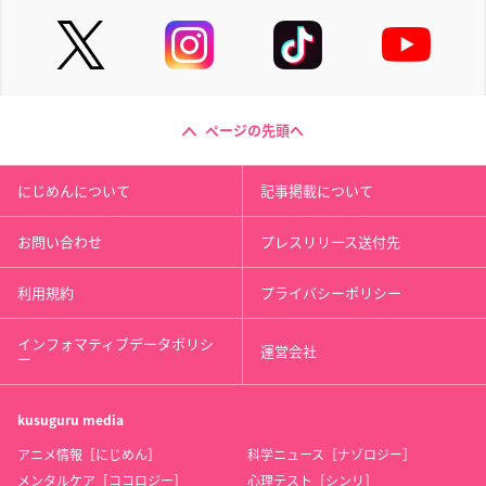
ページの先頭へ
にじめんについて
記事掲載について
お問い合わせ
プレスリリース送付先
利用規約
プライバシーポリシー
インフォマティブデータポリシ
運営会社
ー
kusuguru
media
アニメ情報［にじめん］
科学ニュース［ナゾロジー］
メンタルケア［ココロジー］
心理テスト［シンリ］