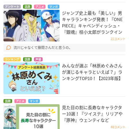
アンケート
話題
アニメ
マンガ
ジャンプ史上最も「美しい」男
キャラランキング発表！『ONE
PIECE』キャベンディッシュ・
『銀魂』桂小太郎がランクイン
21コメント
流川じゃなくて藤間さんだと思うの。
ランキング
話題
声優
みんなが選ぶ「林原めぐみさん
が演じるキャラといえば？」ラ
ンキングTOP10！【2023年版】
話題
アニメ
マンガ
見た目の割に長寿なキャラクタ
ー10選！『ツイステ』リリアや
『原神』ウェンティなど
40コメント