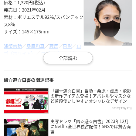
価格：1,320円(税込)
発売日：2021年02月
素材：ポリエステル92％/スパンデック
ス8％
サイズ：145×175mm
浦飯幽助
／
桑原和真
／
蔵馬
／
飛影
／
ロ
ゴ（ホワイト）
／
ロゴ（ブラック）
幽☆遊☆白書
抗菌マスクケース
幽☆遊☆白書の関連記事
価格：1,320円(税込)
発売日：2021年02月
「幽☆遊☆白書」幽助・桑原・蔵馬・飛影
の新作アイテム登場！アパレルやマスクな
素材：ポリエチレン
ど普段使いしやすいオシャレなデザイン
サイズ：W185×H108×D11mm、収
2020年12月27日
納枚数：最大10枚
実写ドラマ「幽☆遊☆白書」2023年12月
▼ご予約・ご購入はこちらから
にNetflix全世界独占配信！SNSでは賛否両
論
アニメイト