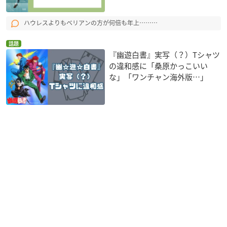
ハウレスよりもベリアンの方が何倍も年上………
話題
『幽遊白書』実写（？）Tシャツ
の違和感に「桑原かっこいい
な」「ワンチャン海外版…」