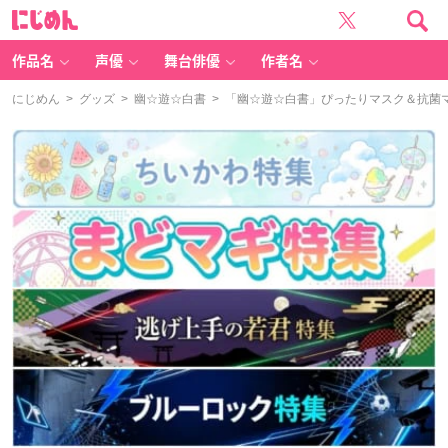
に
じ
め
ん
作品名
声優
舞台俳優
作者名
にじめん
>
グッズ
>
幽☆遊☆白書
> 「幽☆遊☆白書」ぴったりマスク＆抗菌