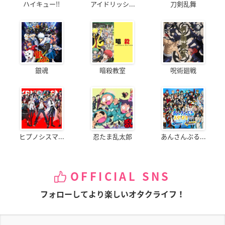
ハイキュー!!
アイドリッシ...
刀剣乱舞
銀魂
暗殺教室
呪術廻戦
ヒプノシスマ...
忍たま乱太郎
あんさんぶる...
OFFICIAL SNS
フォローしてより楽しいオタクライフ！