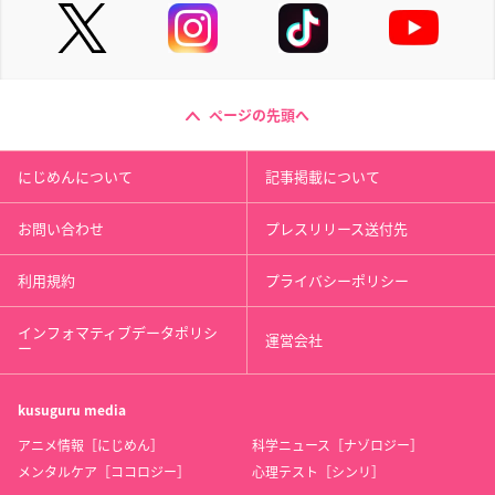
ページの先頭へ
にじめんについて
記事掲載について
お問い合わせ
プレスリリース送付先
利用規約
プライバシーポリシー
インフォマティブデータポリシ
運営会社
ー
kusuguru
media
アニメ情報［にじめん］
科学ニュース［ナゾロジー］
メンタルケア［ココロジー］
心理テスト［シンリ］