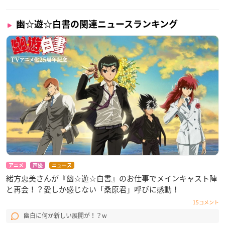
幽☆遊☆白書の関連ニュースランキング
アニメ
声優
ニュース
緒方恵美さんが『幽☆遊☆白書』のお仕事でメインキャスト陣
と再会！？愛しか感じない「桑原君」呼びに感動！
15コメント
幽白に何か新しい展開が！？w