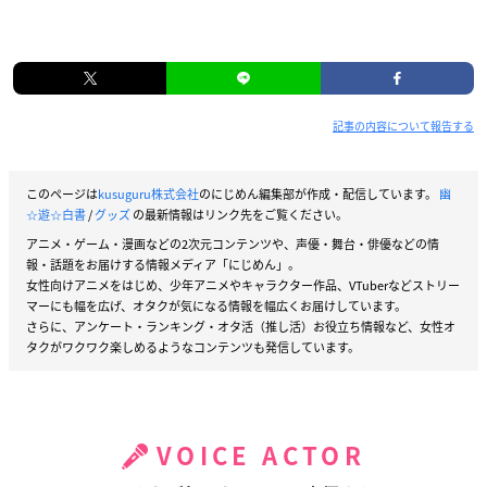
記事の内容について報告する
このページは
kusuguru株式会社
のにじめん編集部が作成・配信しています。
幽
☆遊☆白書
/
グッズ
の最新情報はリンク先をご覧ください。
アニメ・ゲーム・漫画などの2次元コンテンツや、声優・舞台・俳優などの情
報・話題をお届けする情報メディア「にじめん」。
女性向けアニメをはじめ、少年アニメやキャラクター作品、VTuberなどストリー
マーにも幅を広げ、オタクが気になる情報を幅広くお届けしています。
さらに、アンケート・ランキング・オタ活（推し活）お役立ち情報など、女性オ
タクがワクワク楽しめるようなコンテンツも発信しています。
VOICE ACTOR