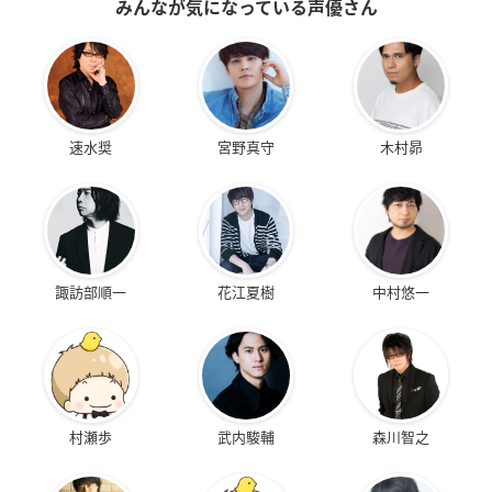
みんなが気になっている声優さん
速水奨
宮野真守
木村昴
諏訪部順一
花江夏樹
中村悠一
村瀬歩
武内駿輔
森川智之