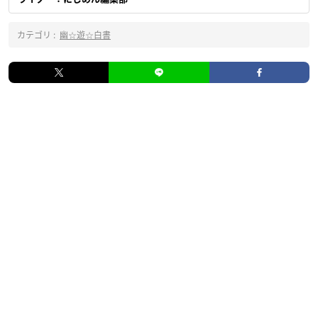
カテゴリ :
幽☆遊☆白書