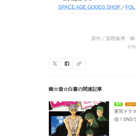
SPACE AGE GOODS SHOP
／
FOL
原作／冨樫義博「幽
©Y
幽☆遊☆白書の関連記事
実写
ニュー
実写ドラマ「
信！SNS