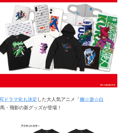
写ドラマ化も決定
した大人気アニメ「
幽☆遊☆白
馬・飛影の新グッズが登場！