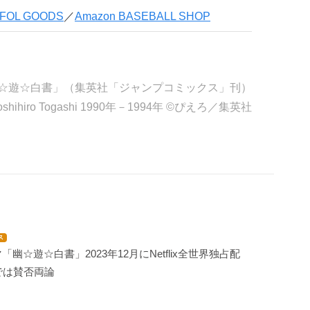
 FOL GOODS
／
Amazon BASEBALL SHOP
☆遊☆白書」（集英社「ジャンプコミックス」刊）
oshihiro Togashi 1990年－1994年 ©ぴえろ／集英社
ス
幽☆遊☆白書」2023年12月にNetflix全世界独占配
では賛否両論