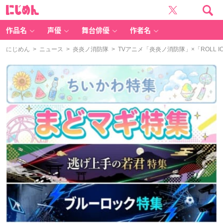
に
じ
め
ん
作品名
声優
舞台俳優
作者名
にじめん
>
ニュース
>
炎炎ノ消防隊
> TVアニメ「炎炎ノ消防隊」×「ROLL I