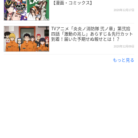
【漫画・コミックス】
おみくじ式キャラクターピック付
2020年12月17日
ジョーカーのブラックタピオカミル
ク
TVアニメ「炎炎ノ消防隊 弐ノ章」第弐拾
四話「激動の兆し」あらすじ＆先行カット
（ブラックタピオカに、シガレットの
到着！届いた予期せぬ報せとは！？
お菓子をトッピング）
2020年12月09日
ショウのストロベリータピオカミルク
もっと見る
（白髪をイメージしたミルクに、赤眼をイメージしたストロベ
リーのタピオカ）
ホットドリンク2種：900円（税抜）
オリジナルドリンクバッグ付（全6種）
・ホットレモネード
・ホットカルピス