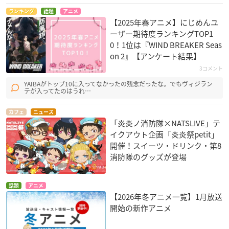
ランキング
話題
アニメ
【開催店舗】
【2025年春アニメ】にじめんユ
ロールアイスクリームファクトリー
ーザー期待度ランキングTOP1
原宿・表参道本店／マルイファミリー溝口店／大阪・道頓堀店
0！1位は『WIND BREAKER Seas
on 2』【アンケート結果】
／イオンモール徳島店／ハウステンボス店／広島・八丁堀店／
熊本・下通店
3コメント
YAIBAがトップ10に入ってなかったの残念だったな。でもヴィジラン
テが入ってたのはうれ…
【応募方法】
インスタグラムの公式アカウント（@rollicecreamfactory）ま
カフェ
ニュース
たはTwitterの公式アカウント（@ROLLICErCREAM_F）をフォ
「炎炎ノ消防隊×NATSLIVE」テ
ローし、ハッシュタグ「#炎炎ノロールアイス」をつけて投稿
イクアウト企画「炎炎祭petit」
開催！スイーツ・ドリンク・第8
【当選者発表】
消防隊のグッズが登場
インスタグラムまたはTwitterからDMでご連絡
今回のコラボ
カフェ
限定の非売品ポスターを5名様にプレゼン
話題
アニメ
トいたします。
【2026年冬アニメ一覧】1月放送
開始の新作アニメ