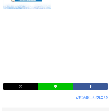
開催概要
TVアニメ「炎炎ノ消防隊 弐ノ章」×「ROLL ICE C
REAM FACTORY」新春開運コラボカフェ
【開催期間】
2020年12月27日(日)～2021年1月25日(月)
【実施店舗】
ロールアイスクリームファクトリー
原宿・表参道本店／マルイファミリー溝口店／大阪・道頓堀店
／イオンモール徳島店／ハウステンボス店／広島・八丁堀店／
熊本・下通店
記事の内容について報告する