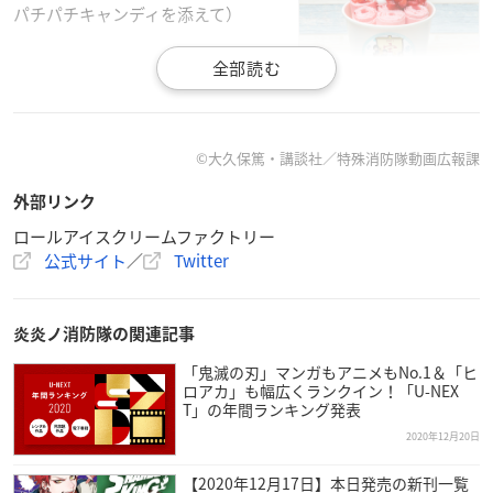
パチパチキャンディを添えて）
アーサーのパイナップルロールアイ
ス
（ヘアスタイルからイメージされるパイナップルと武器のエク
スカリバーをトッピング）
©大久保篤・講談社／特殊消防隊動画広報課
外部リンク
紅丸の抹茶ロールアイス
ロールアイスクリームファクトリー
（浅草のイメージから抹茶アイスに3色団子、雷おこしをトッ
公式サイト
／
Twitter
ピング)
炎炎ノ消防隊の関連記事
火縄のチョコレートロールアイス
「鬼滅の刃」マンガもアニメもNo.1＆「ヒ
（茶色い髪をイメージしたチョコレートアイスに、眼鏡をイメ
ロアカ」も幅広くランクイン！「U-NEX
ージしたリングシリアル、けん銃の弾をアラザンで表現）
T」の年間ランキング発表
2020年12月20日
【2020年12月17日】本日発売の新刊一覧
ドリンク2種：900円（税抜）