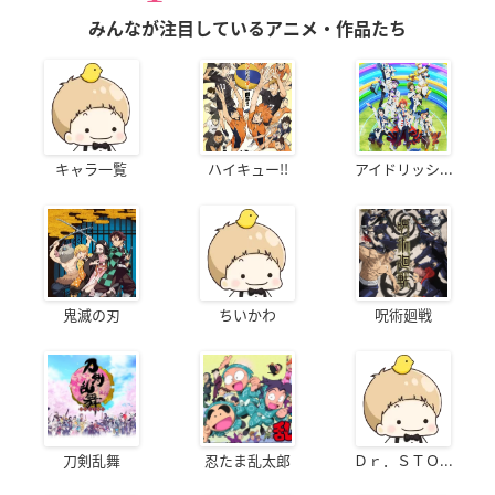
みんなが注目しているアニメ・作品たち
キャラ一覧
ハイキュー!!
アイドリッシ...
鬼滅の刃
ちいかわ
呪術廻戦
刀剣乱舞
忍たま乱太郎
Ｄｒ．ＳＴＯ...