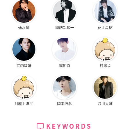
速水奨
諏訪部順一
花江夏樹
武内駿輔
梶裕貴
村瀬歩
阿座上洋平
岡本信彦
浪川大輔
KEYWORDS