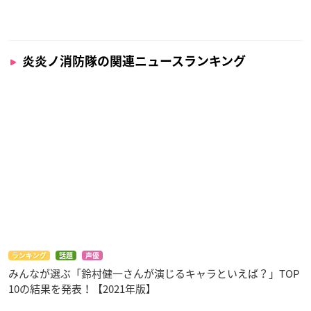
※おみくじ式ピック、ドリンクバッグ
の絵柄は選べません。
炎炎ノ消防隊の関連ニュースランキング
キャンペーン概要
「炎炎ノ消防隊」×「ロールアイスクリームファク
トリー」フォロー＆投稿キャンペーン
【開催期間】
2020年12月27日(日)～2021年1月25日
(月)
【応募期間】
同上
ランキング
話題
声優
みんなが選ぶ「鈴村健一さんが演じるキャラといえば？」TOP
【対象商品】
10の結果を発表！【2021年版】
コラボ商品全品