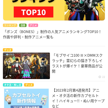
ランキング
話題
アニメ
「ボンズ（BONES）」制作の人気アニメランキングTOP10！
作画や評判・制作アニメ一覧も
グッズ
「モブサイコ100 Ⅲ×DMMスク
ラッチ」霊幻らの描き下ろしイ
ラストが爆イケ！豪華商品が公
開
22
オタ活・推し活
グッズ
【2023年2月第4週発売】アニ
メ・オタ活の新作カプセルト
イ！ハイキュー!!・ぬい用ケープ
など