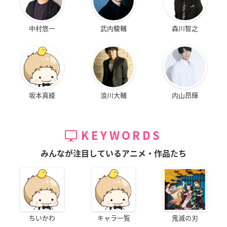
中村悠一
武内駿輔
森川智之
坂本真綾
浪川大輔
内山昂輝
KEYWORDS
みんなが注目しているアニメ・作品たち
ちいかわ
キャラ一覧
鬼滅の刃