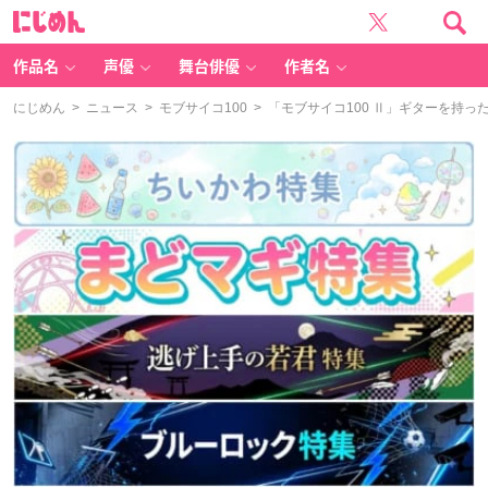
に
じ
め
ん
作品名
声優
舞台俳優
作者名
にじめん
>
ニュース
>
モブサイコ100
> 「モブサイコ100 Ⅱ」ギターを持