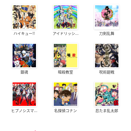
ハイキュー!!
アイドリッシ...
刀剣乱舞
銀魂
暗殺教室
呪術廻戦
ヒプノシスマ...
名探偵コナン
忍たま乱太郎