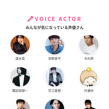
VOICE ACTOR
みんなが気になっている声優さん
速水奨
宮野真守
木村昴
諏訪部順一
花江夏樹
村瀬歩