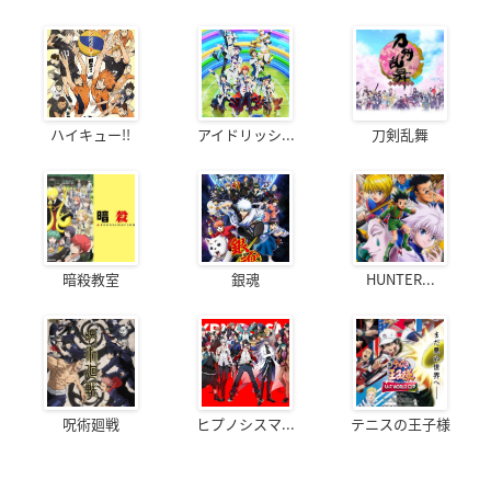
ハイキュー!!
アイドリッシ...
刀剣乱舞
暗殺教室
銀魂
HUNTER...
呪術廻戦
ヒプノシスマ...
テニスの王子様