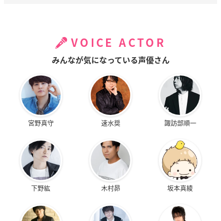
VOICE ACTOR
みんなが気になっている声優さん
宮野真守
速水奨
諏訪部順一
下野紘
木村昴
坂本真綾