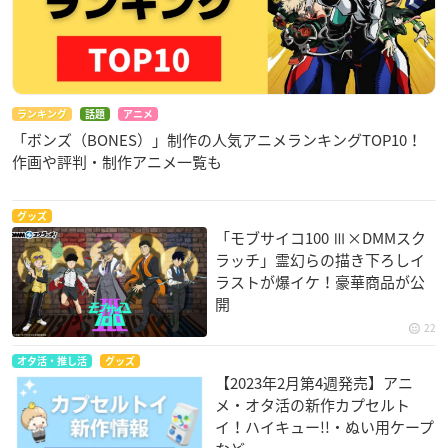
ランキング
話題
アニメ
「ボンズ（BONES）」制作の人気アニメランキングTOP10！
作画や評判・制作アニメ一覧も
グッズ
「モブサイコ100 Ⅲ×DMMスク
ラッチ」霊幻らの描き下ろしイ
ラストが爆イケ！豪華商品が公
開
22
オタ活・推し活
グッズ
【2023年2月第4週発売】アニ
メ・オタ活の新作カプセルト
イ！ハイキュー!!・ぬい用ケープ