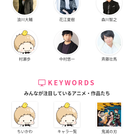
浪川大輔
花江夏樹
森川智之
村瀬歩
中村悠一
斉藤壮馬
KEYWORDS
みんなが注目しているアニメ・作品たち
ちいかわ
キャラ一覧
鬼滅の刃