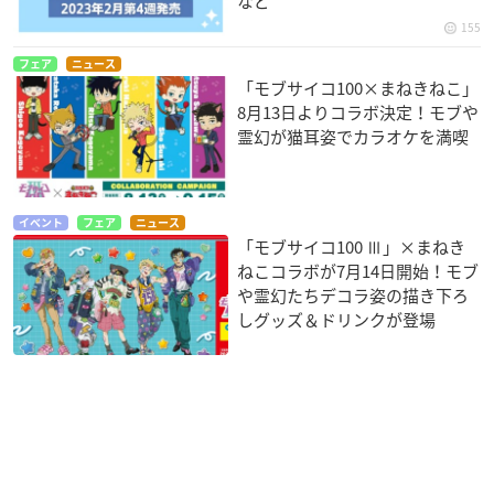
など
155
フェア
ニュース
「モブサイコ100×まねきねこ」
8月13日よりコラボ決定！モブや
霊幻が猫耳姿でカラオケを満喫
イベント
フェア
ニュース
「モブサイコ100 Ⅲ」×まねき
ねこコラボが7月14日開始！モブ
や霊幻たちデコラ姿の描き下ろ
しグッズ＆ドリンクが登場