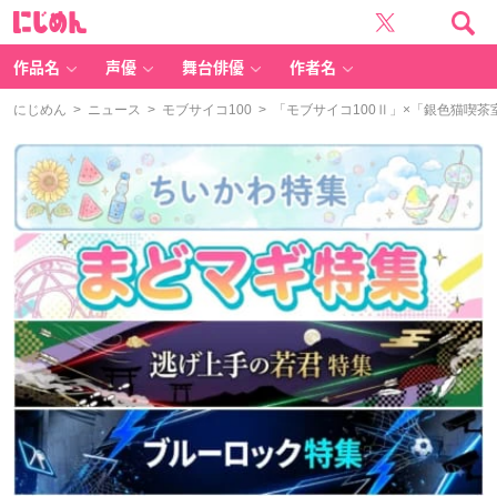
に
じ
め
ん
作品名
声優
舞台俳優
作者名
にじめん
>
ニュース
>
モブサイコ100
> 「モブサイコ100Ⅱ」×「銀色猫喫