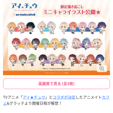
高画質で見る (全3枚)
TVアニメ「
アイ★チュウ
」と
コラボが決定
したアニメイト
カフ
ェ
&グラッテより開催日程が解禁！