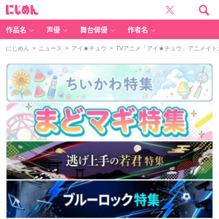
に
じ
め
ん
作品名
声優
舞台俳優
作者名
にじめん
>
ニュース
>
アイ★チュウ
> TVアニメ「アイ★チュウ」アニメイ