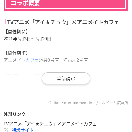
コラボ概要
TVアニメ「アイ★チュウ」×アニメイトカフェ
【開催期間】
2021年3月3日～3月29日
【開催店舗】
アニメイト
カフェ
池袋3号店・名古屋2号店
TVアニメ「アイ★チュウ」×Gratte
【開催期間】
2021年4月8日(木)～5月30日(日)
©︎Liber Entertainment Inc. /エルドール広報課
【開催店舗】
アニメイトのグラッテ5店舗
外部リンク
渋谷・吉祥寺パルコ・仙台・大阪日本橋・岡山
TVアニメ「アイ★チュウ」×アニメイトカフェ
特設サイト