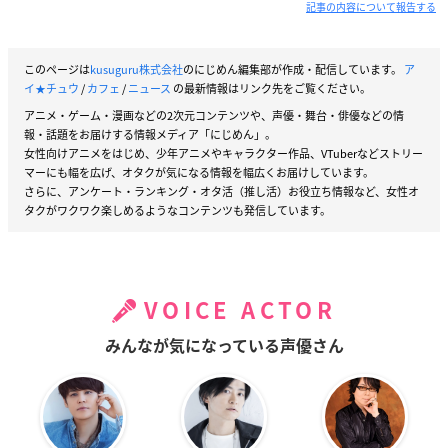
記事の内容について報告する
このページは
kusuguru株式会社
のにじめん編集部が作成・配信しています。
ア
イ★チュウ
/
カフェ
/
ニュース
の最新情報はリンク先をご覧ください。
アニメ・ゲーム・漫画などの2次元コンテンツや、声優・舞台・俳優などの情
報・話題をお届けする情報メディア「にじめん」。
女性向けアニメをはじめ、少年アニメやキャラクター作品、VTuberなどストリー
マーにも幅を広げ、オタクが気になる情報を幅広くお届けしています。
さらに、アンケート・ランキング・オタ活（推し活）お役立ち情報など、女性オ
タクがワクワク楽しめるようなコンテンツも発信しています。
VOICE ACTOR
みんなが気になっている声優さん