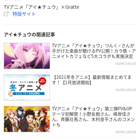
TVアニメ「アイ★チュウ」×Gratte
特設サイト
【アニメ「
アイ★チュウ
」】
■開催店舗：2021/3/3～3/29
アイ★チュウの関連記事
■開催期間：アニメイトカフェ池袋3号店・名古屋2号店
TVアニメ「アイ★チュウ」つんく♂さんが
アニメ化を記念してコラボ開催決定！
手がけた楽曲が聴けるPV公開！カラ鉄・ア
アニメイトカフェ限定描き起こしミニキャライラストも公
ニメイトカフェなど5大コラボも実施決定
開！
2020年12月23日
抽選予約の受付開始等の詳細は続報をお楽しみに♪
#ichu_a
【2021年冬アニメ】最新情報まとめてま
nime
#アイチュウ
pic.twitter.com/Ved6fI3d4H
す！【1月放送開始】
— アニメイトカフェ総合 (@animate_cafe)
December 24,
2020年12月18日
2020
TVアニメ「アイ★チュウ」第三弾PV&OP
【アニメ「アイ★チュウ」×
#グラッテ
】
テーマ初解禁！小野友樹さん、峰岸佳さ
ん、斉藤壮馬さん、木村良平さんのコメン
アニメ化を記念して2021年4月8日(木)～5月30日(日)までの
トも
期間アニメイトのグラッテ5店舗
2020年12月18日
（渋谷・吉祥寺パルコ・仙台・大阪日本橋・岡山）でコラ