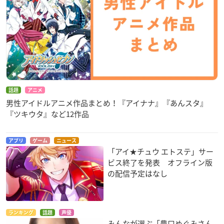
話題
アニメ
男性アイドルアニメ作品まとめ！『アイナナ』『あんスタ』
『ツキウタ』など12作品
アプリ
ゲーム
ニュース
「アイ★チュウ エトステ」サー
ビス終了を発表 オフライン版
の配信予定はなし
ランキング
話題
声優
みんなが選ぶ「豊口めぐみさん