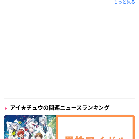
もっと見る
ボ開催決定！！
詳細は後日解禁、お楽しみに♪
#ichu_anime
#アイチュウ
■
https://t.co/b00T0DA91F
pic.twitter.com/PXzuemlPXi
— アニメイトカフェグラッテ (@animatecafe_grt)
Decem
ber 24, 2020
アイ★チュウの関連ニュースランキング