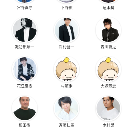
宮野真守
下野紘
速水奨
諏訪部順一
鈴村健一
森川智之
花江夏樹
村瀬歩
大塚芳忠
稲田徹
斉藤壮馬
木村昴