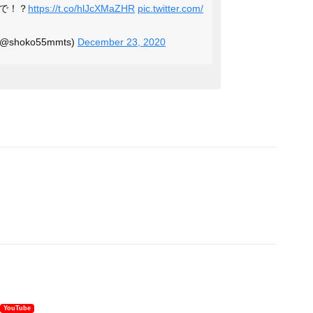
で！？
https://t.co/hlJcXMaZHR
pic.twitter.com/
 (@shoko55mmts)
December 23, 2020
YouTube