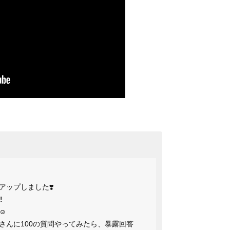
をアップしました❣️
️
️
さんに100の質問やってみたら、暴露回答