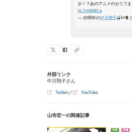
が！？あのアニメのセリフま
hL7nN68ELk
— 20周年の
中川翔子
🍒🍉🍫
外部リンク
中川翔子さん
Twitter
／
YouTube
山寺宏一の関連記事
話題
声優