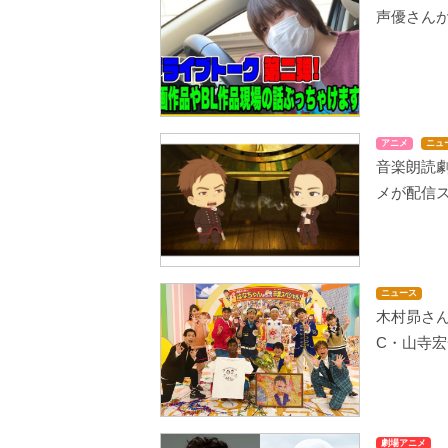
声優さん
アニメ
ニュ
音楽朗読劇
メが配信
ニュース
木村昴さ
C・山寺
劇場アニメ