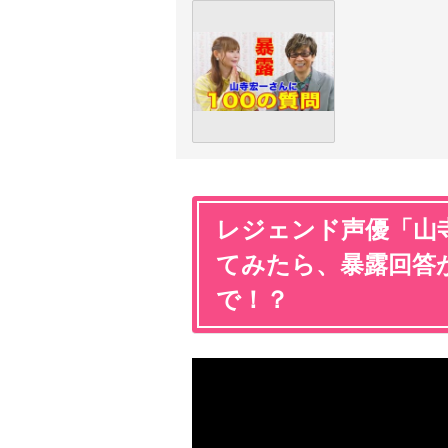
レジェンド声優「山寺
てみたら、暴露回答
で！？