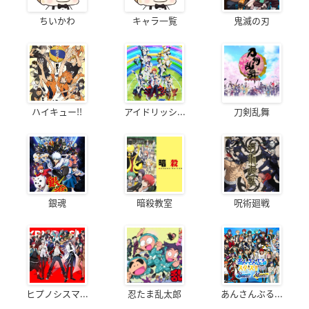
ちいかわ
キャラ一覧
鬼滅の刃
ハイキュー!!
アイドリッシ...
刀剣乱舞
銀魂
暗殺教室
呪術廻戦
ヒプノシスマ...
忍たま乱太郎
あんさんぶる...