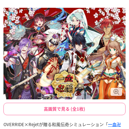
高画質で見る (全1枚)
OVERRIDE×Rejetが贈る和風伝奇シミュレーション「
一血卍