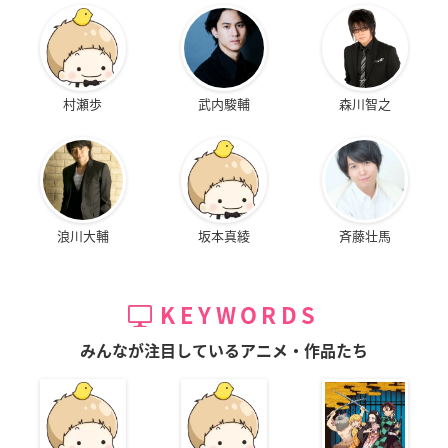
村瀬歩
武内駿輔
森川智之
浪川大輔
坂本真綾
斉藤壮馬
KEYWORDS
みんなが注目しているアニメ・作品たち