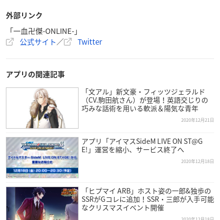
外部リンク
「一血卍傑-ONLINE-」
公式サイト
／
Twitter
アプリの関連記事
「文アル」新文豪・フィッツジェラルド
（CV.駒田航さん）が登場！英語交じりの
巧みな話術を用いる軟派＆陽気な青年
2020年12月21日
アプリ「アイマスSideM LIVE ON ST@G
E!」運営を縮小、サービス終了へ
2020年12月18日
「ヒプマイ ARB」ホスト姿の一郎&独歩の
SSRがGコレに追加！SSR・三郎が入手可能
なクリスマスイベント開催
2020年12月18日