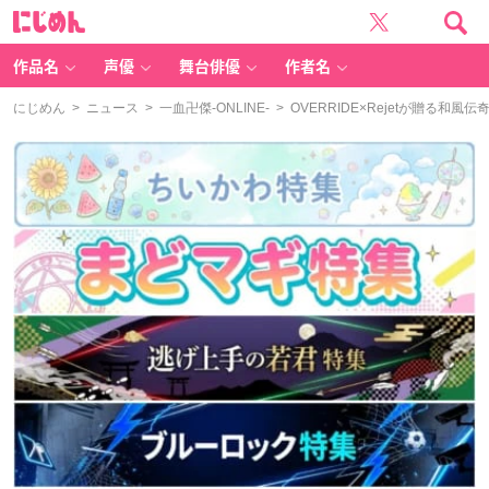
に
じ
め
ん
作品名
声優
舞台俳優
作者名
にじめん
>
ニュース
>
一血卍傑-ONLINE-
> OVERRIDE×Rejetが贈る