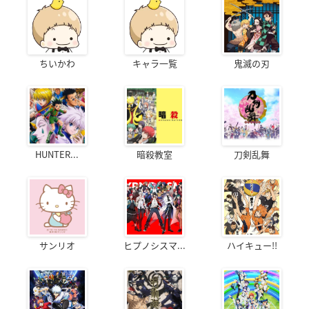
ちいかわ
キャラ一覧
鬼滅の刃
HUNTER...
暗殺教室
刀剣乱舞
サンリオ
ヒプノシスマ...
ハイキュー!!