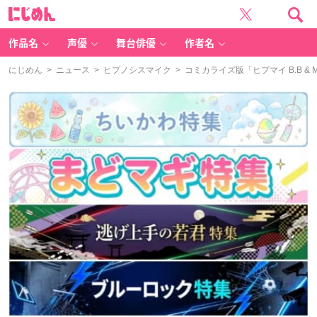
に
じ
め
ん
作品名
声優
舞台俳優
作者名
にじめん
>
ニュース
>
ヒプノシスマイク
> コミカライズ版「ヒプマイ B.B 