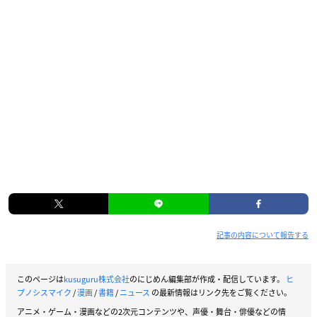
記事の内容について報告する
このページは
kusuguru株式会社
のにじめん編集部が作成・配信しています。
ヒ
プノシスマイク
/
漫画
/
書籍
/
ニュース
の最新情報はリンク先をご覧ください。
アニメ・ゲーム・漫画などの2次元コンテンツや、声優・舞台・俳優などの情