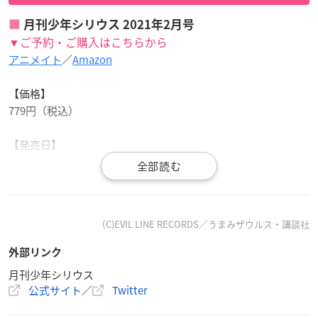
月刊少年シリウス 2021年2月号
▼ご予約・ご購入はこちらから
アニメイト
／
Amazon
【価格】
779円（税込）
【発売日】
2020年12月26日(土)
（C)EVIL LINE RECORDS／うまみザウルス・講談社
12月26日(土)発売のシリウス2月号は「
ヒプノシスマイク
-D
外部リンク
ivision Rap Battle- side B.B & M.T.C＋」のポスター付録つ
月刊少年シリウス
き❕
公式サイト
／
Twitter
うまみザウルス先生による描きおろしイラストをチラ見せ
👀6ディビジョン18人が集結します👊