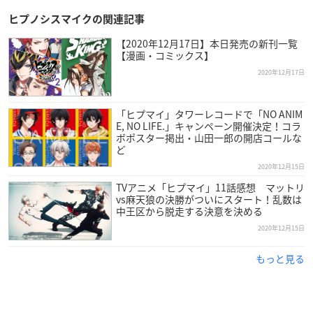
※2月号には本編掲載はございません。連載は3月号よりス
ヒプノシスマイクの関連記事
タートです。
pic.twitter.com/VmNVOn20I0
【2020年12月17日】本日発売の新刊一覧
— 月刊少年シリウス編集部 (@shonen_sirius)
December 1
【漫画・コミックス】
4, 2020
2020年12月17日
12月26日(土)発売のシリウス2月号は「
#ヒプノシスマイク
-
「ヒプマイ」タワーレコードで「NO ANIM
Division Rap Battle- side B.B & M.T.C＋」のポスター付録が
E, NO LIFE.」キャンペーン開催決定！コラ
ボポスター掲出・山田一郎の開店コールな
ついてきます✨
ど
うまみザウルス先生による描きおろしイラスト第2弾を公開
2020年12月15日
💥
TVアニメ「ヒプマイ」11話感想 マットリ
ポスターの全貌は明日お披露目です。お楽しみに🦖
vs麻天狼の決勝がついにスタート！乱数は
※連載は3月号よりスタートとなります。
pic.twitter.com/2
中王区から脱走する決意を決める
Ds5qVDHBC
2020年12月15日
— 月刊少年シリウス編集部 (@shonen_sirius)
December 1
もっと見る
5, 2020
【来週発売】12月26日(土)発売のシリウス2月号は「
#ヒプ