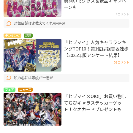
勢揃いでグッズ＆景品キャンペ
ーンも
4コメント
対象店舗はよ教えてくれ😭😭😭
ランキング
話題
『ヒプマイ』人気キャラランキ
ングTOP10！第1位は観音坂独歩
【2025年版アンケート結果】
51コメント
私の心には帝统が一番だ
フェア
ニュース
「ヒプマイ×OIOI」お買い物し
てちびキャラステッカーゲッ
ト！クオカードプレゼントも