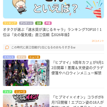
ランキング
アンケート
話題
声優
オタクが選ぶ「速水奨が演じるキャラ」ランキングTOP10！1
位は『炎の蜃気楼』直江信綱【2026年版】
14コメント
この時代に直江信綱が1位になるのおもろすぎるw
イベント
カフェ
ニュース
『ヒプマイ』9周年カフェが9月1
2日開幕！悪魔＆天使姿のグラデ
便箋やハロウィンメニュー解禁
フェア
ニュース
「ヒプマイ×イオン」コラボが8
月7日開催！エプロン姿の18人が