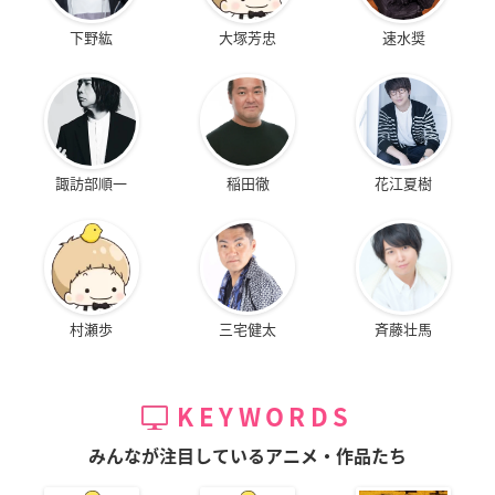
下野紘
大塚芳忠
速水奨
諏訪部順一
稲田徹
花江夏樹
村瀬歩
三宅健太
斉藤壮馬
KEYWORDS
みんなが注目しているアニメ・作品たち