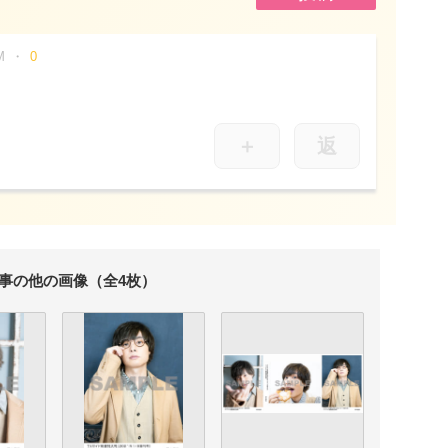
M
0
＋
返
事の他の画像（全4枚）