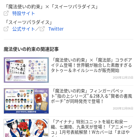
スイーツパラダイスアミュプラザおおいた店
「魔法使いの約束」×「スイーツパラダイス」
特設サイト
「スイーツパラダイス」
公式サイト
／
Twitter
『
魔法使いの約束
』コラボ
カフェ
開催決定！！
魔法使いの約束の関連記事
1/15(金)～2/15(月)の期間、
スイーツパラダイス全国10店舗にて開催です✨
「魔法使いの約束」×「魔法部」コラボア
イテム登場！世界観が融合した素敵すぎる
上倉エクさん(
@ekureea
)のスイパラ限定イラストが登場❣️
タトゥー＆ネイルシールが販売開始
ご予約など詳細は
https://t.co/JNL8ASKAfg
2020年12月15日
グッズやメニューの詳細は後日公開します！
#まほやく
pic.twitter.com/wgZ7DUws7m
「魔法使いの約束」フィンガーパペッ
— スイーツパラダイスコラボ【公式】 (@SP_collabo)
Dece
ト“指の上シリーズ”＆2体入る“賢者の書風
ポーチ”が同時発売で登場！
mber 11, 2020
2020年12月06日
「アイナナ」特別ユニットを組む和泉一
織、七瀬陸、九条天が登場！「アニメージ
ュ」1月号表紙解禁！Wカバーは「まほや