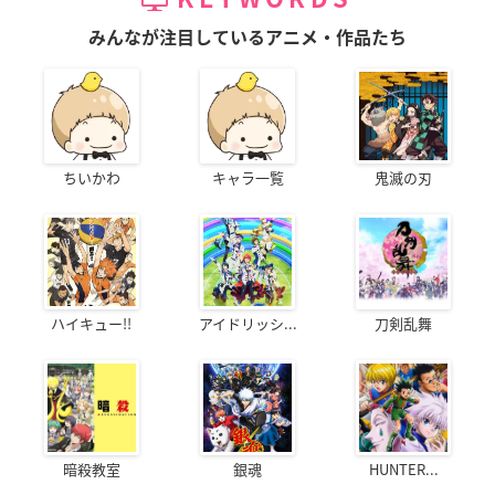
みんなが注目しているアニメ・作品たち
ちいかわ
キャラ一覧
鬼滅の刃
ハイキュー!!
アイドリッシ...
刀剣乱舞
暗殺教室
銀魂
HUNTER...