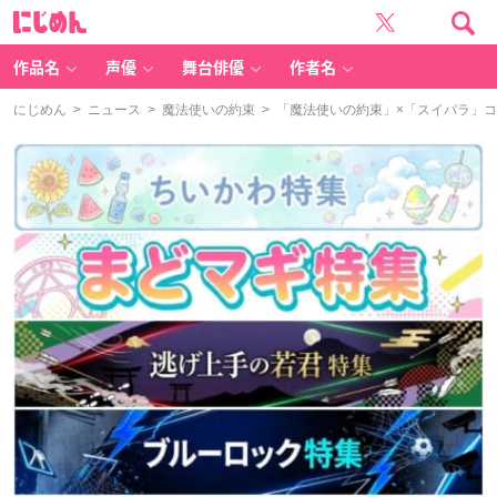
に
じ
め
ん
作品名
声優
舞台俳優
作者名
にじめん
>
ニュース
>
魔法使いの約束
> 「魔法使いの約束」×「スイパラ」