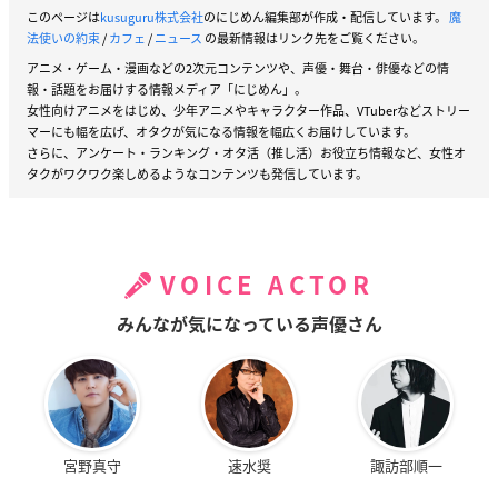
このページは
kusuguru株式会社
のにじめん編集部が作成・配信しています。
魔
法使いの約束
/
カフェ
/
ニュース
の最新情報はリンク先をご覧ください。
アニメ・ゲーム・漫画などの2次元コンテンツや、声優・舞台・俳優などの情
報・話題をお届けする情報メディア「にじめん」。
女性向けアニメをはじめ、少年アニメやキャラクター作品、VTuberなどストリー
マーにも幅を広げ、オタクが気になる情報を幅広くお届けしています。
さらに、アンケート・ランキング・オタ活（推し活）お役立ち情報など、女性オ
タクがワクワク楽しめるようなコンテンツも発信しています。
VOICE ACTOR
みんなが気になっている声優さん
宮野真守
速水奨
諏訪部順一