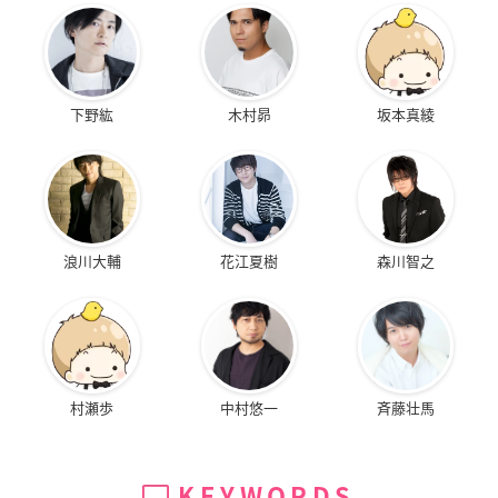
下野紘
木村昴
坂本真綾
浪川大輔
花江夏樹
森川智之
村瀬歩
中村悠一
斉藤壮馬
KEYWORDS