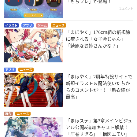
「もちフレ」が登場！
1コメント
イラスト
アプリ
ゲーム
ニュース
「まほやく」176cm組の新規絵
に癒される「女子会じゃん」
「綺麗なお姉さんかな？」
アプリ
ニュース
「まほやく」2周年特設サイトで
新規イラスト＆魔法使いたちか
らのコメントが…！「新衣装が
最高」
舞台
ニュース
「まほステ」第3章メインビジュ
アル公開&追加キャスト解禁！
「圧巻すぎる」「構図エモい」