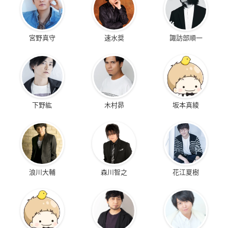
宮野真守
速水奨
諏訪部順一
下野紘
木村昴
坂本真綾
浪川大輔
森川智之
花江夏樹