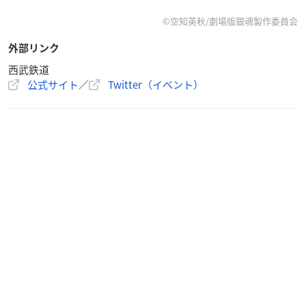
西武新宿駅特急券・定期券うりば
©空知英秋/劇場版銀魂製作委員会
【有効期間】
外部リンク
2020年12月18日(金)〜2021年3月31日(水)までの1日限り有効
西武鉄道
※自動改札機をご利用ください。自動改札機のない駅では駅係
公式サイト
／
Twitter（イベント）
員にお見せください。
【有効区間】
西武線全線乗り降り自由
【発売金額】
1セット2,000円(税込)
※お支払いは現金のみです。
【発売数】
3,000セット
※売り切れ次第、発売終了となります。
※おひとりさま1回の購入で5セットまでの発売とさせていただ
きます。