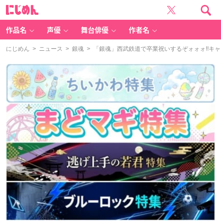
に
じ
め
ん
作品名
声優
舞台俳優
作者名
にじめん
>
ニュース
>
銀魂
> 「銀魂」西武鉄道で卒業祝いするぞォォォ!!キ