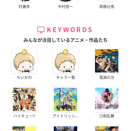
村瀬歩
中村悠一
斉藤壮馬
KEYWORDS
みんなが注目しているアニメ・作品たち
ちいかわ
キャラ一覧
鬼滅の刃
ハイキュー!!
アイドリッシ...
刀剣乱舞