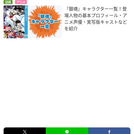
し、川越の街中で銀魂のキャラクターの「マイAR」(9種)を取
話題
アニメ
『銀魂』キャラクター一覧！登
得しながら、「銀さんオリジナルボイス」のチェックインスポ
場人物の基本プロフィール・ア
ットに行くと、オリジナルボイスが入手できるとともに銀さん
ニメ声優・実写版キャストなど
の「マイAR」がゲットできます。
を紹介
なお、チェックインスポットにいるキャラクターは、以下の期
間で変更します。また、オリジナルボイスの内容は、期間ごと
に変わります。
1：2020年12月18日(金)〜2020年12月28日(月)
2：2020年12月29日(火)〜2021年1月8日(金)
3：2021年1月9日(土)〜2021年1月19日(火)
4：2021年1月20日(水)〜2021年1月31日(日)
※取得した「マイAR」の使用期限ならびにオリジナルボイスの
再生期限は、2021年1月31日(日)23時59分までです。
※マイARとは?アプリ「舞台めぐり」のカメラを起動すると、
いつでもどこでも呼び出せて撮影に使用できるARです。ゲット
した好きなキャラクターとカメラ越しの風景をいっしょに撮影
することができます。