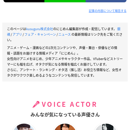
記事の内容について報告する
1/8(金) 映画「銀魂 THE FINAL」公開記念📽️
このページは
kusuguru株式会社
のにじめん編集部が作成・配信しています。
銀
❝アニメ「
#銀魂
」が今回こそは本当に終わりらしいんで、
魂
/
アプリ
/
フェア・キャンペーン
/
ニュース
の最新情報はリンク先をご覧くださ
西武鉄道で卒業祝いするぞォォォ‼キャンペーン❞
い。
開催🎓
アニメ・ゲーム・漫画などの2次元コンテンツや、声優・舞台・俳優などの情
報・話題をお届けする情報メディア「にじめん」。
オリジナルスマホリング付き「西武線1日フリーきっぷ」を
女性向けアニメをはじめ、少年アニメやキャラクター作品、VTuberなどストリー
買って、特急小江戸号で本川越駅に行けェェエエ‼
マーにも幅を広げ、オタクが気になる情報を幅広くお届けしています。
詳細➡️
https://t.co/ZOJcUcgzZ9
pic.twitter.com/SC6pThtdX
さらに、アンケート・ランキング・オタ活（推し活）お役立ち情報など、女性オ
c
タクがワクワク楽しめるようなコンテンツも発信しています。
— 西武鉄道イベント情報 (@seibu_event)
December 10, 2
020
VOICE ACTOR
みんなが気になっている声優さん