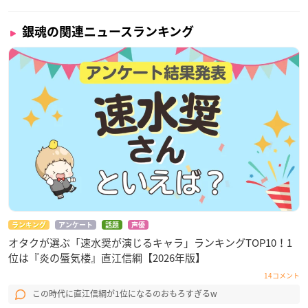
【セット内容】
銀魂の関連ニュースランキング
西武線1日フリーきっぷとオリジナルスマホリング
※スマホリングは中身が見えない銀ピロー袋入りです。
【その他】
券番号は選べません。
スマホリングのキャラクターは選べません。・西武線1日フリ
ーきっぷまたはオリジナルスマホリングの単体発売はございま
せん。
特急小江戸号に乗って探す、「銀さんの限定録り下ろしオリジ
ランキング
アンケート
話題
声優
ナルボイス」について
オタクが選ぶ「速水奨が演じるキャラ」ランキングTOP10！1
【実施期間】
位は『炎の蜃気楼』直江信綱【2026年版】
2020年12月18日(金)〜2021年1月31日(日)
14コメント
【参加条件】
この時代に直江信綱が1位になるのおもろすぎるw