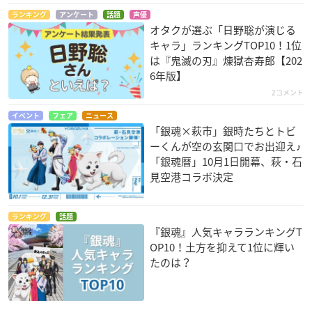
1：“映画「銀魂THEFINAL」公開記念西武線1日フリーきっ
ぷ”をお持ちのお客さま
ランキング
アンケート
話題
声優
オタクが選ぶ「日野聡が演じる
2：本川越駅着の特急券をお持ちのお客さま
キャラ」ランキングTOP10！1位
は『鬼滅の刃』煉󠄁獄杏寿郎【202
【参加方法】
6年版】
1：本川越駅の窓口で駅係員に“映画「銀魂THEFINAL」公開記
2コメント
念西武線1日フリーきっぷ“をご提示いただき、当日ご利用の本
川越駅着の特急券をお渡しください。「チケットレスサービス
イベント
フェア
ニュース
「銀魂×萩市」銀時たちとトビ
Smooz」をご利用のお客さまは、ネット購入券をお見せくださ
ーくんが空の玄関口でお出迎え♪
い。
「銀魂暦」10月1日開幕、萩・石
2：“映画「銀魂THEFINAL」公開記念西武線1日フリーきっぷ”1
見空港コラボ決定
枚+特急乗車1人につき「銀さんからの伝言カード」1枚がもら
えます。
〈配付時間〉9時30分〜17時00分
ランキング
話題
『銀魂』人気キャラランキングT
3：「銀さんからの伝言カード」裏面に記載のQRコードをスマ
OP10！土方を抑えて1位に輝い
ートフォンで読込み、パスワードを入力してヒントページにア
たのは？
クセスすると「銀さんオリジナルボイス」が入手できるチェッ
クインスポットがどこにあるかのヒントが取得できます。
4：スマートフォンでアプリ「
舞台めぐり
」をダウンロード