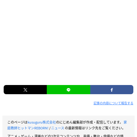
記事の内容について報告する
このページは
kusuguru株式会社
のにじめん編集部が作成・配信しています。
家
庭教師ヒットマンREBORN!
/
ニュース
の最新情報はリンク先をご覧ください。
アニメ・ゲーム・漫画などの2次元コンテンツや、声優・舞台・俳優などの情