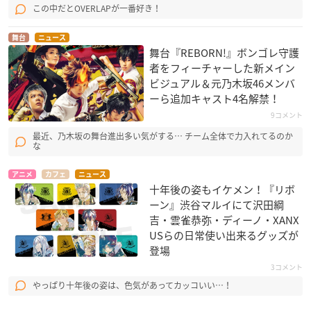
この中だとOVERLAPが一番好き！
舞台
ニュース
舞台『REBORN!』ボンゴレ守護
者をフィーチャーした新メイン
ビジュアル＆元乃木坂46メンバ
ーら追加キャスト4名解禁！
9コメント
最近、乃木坂の舞台進出多い気がする… チーム全体で力入れてるのか
な
アニメ
カフェ
ニュース
十年後の姿もイケメン！『リボ
ーン』渋谷マルイにて沢田綱
吉・雲雀恭弥・ディーノ・XANX
USらの日常使い出来るグッズが
登場
3コメント
やっぱり十年後の姿は、色気があってカッコいい…！