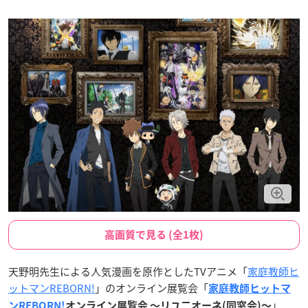
高画質で見る (全1枚)
天野明先生による人気漫画を原作としたTVアニメ「
家庭教師ヒ
ットマンREBORN!
」のオンライン展覧会「
家庭教師ヒットマ
」
ンREBORN!
オンライン展覧会 〜リユ二オーネ(同窓会)〜