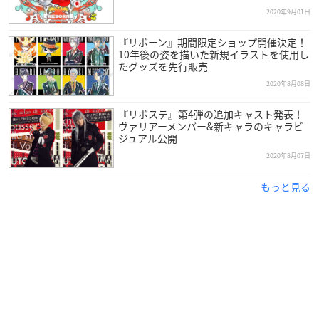
2020年9月01日
【
#リボーンオンライン展覧会
〜リユ二オーネ(同窓会)〜 開
催!✨】
『リボーン』期間限定ショップ開催決定！
仲間と懐かしい思い出を振り返り語り合おう。
10年後の姿を描いた新規イラストを使用し
たグッズを先行販売
アニメ描き下ろし絵の展示や、限定グッズの販売も！
2020年8月08日
👉
https://t.co/KOdGwIKHL5
フォロー&RT&下記ハッシュタグをつけてツイートで1名に
『リボステ』第4弾の追加キャスト発表！
巨大ポスターを🎁
#家庭教師ヒットマンREBORN
!
pic.twitte
ヴァリアーメンバー&新キャラのキャラビ
ジュアル公開
r.com/FurzCqNhqa
— Anique (@anique_jp)
December 10, 2020
2020年8月07日
もっと見る