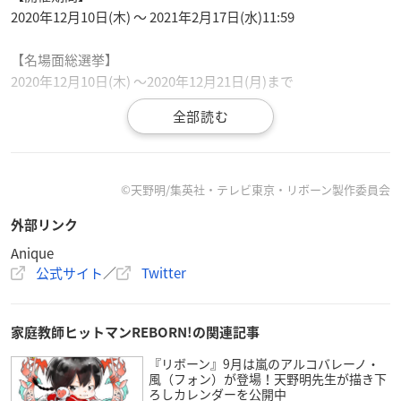
2020年12月10日(木) ～ 2021年2月17日(水)11:59
【名場面総選挙】
2020年12月10日(木) ～2020年12月21日(月)まで
【主催・制作】
Anique
【協力・監修】
©︎天野明/集英社・テレビ東京・リボーン製作委員会
リボーン製作委員会
外部リンク
【推奨環境】
Anique
公式サイト
／
Twitter
Android 4.1 Chrome 58以降
iPhone iOS 11 ~ 13
※ iOS14ではOSの影響で同時通話が正常に動作しません。
家庭教師ヒットマンREBORN!の関連記事
『リボーン』9月は嵐のアルコバレーノ・
風（フォン）が登場！天野明先生が描き下
ろしカレンダーを公開中