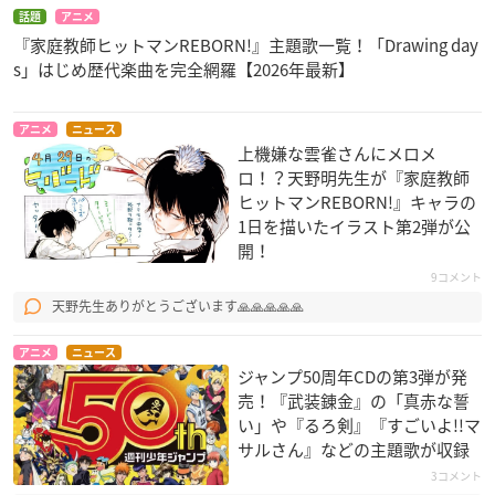
話題
アニメ
『家庭教師ヒットマンREBORN!』主題歌一覧！「Drawing day
s」はじめ歴代楽曲を完全網羅【2026年最新】
アニメ
ニュース
上機嫌な雲雀さんにメロメ
ロ！？天野明先生​が『家庭教師
ヒットマンREBORN!』キャラの
1日を描いたイラスト第2弾が公
開！
9コメント
天野先生ありがとうございます🙏🙏🙏🙏🙏
アニメ
ニュース
ジャンプ50周年CDの第3弾が発
売！『武装錬金』の「真赤な誓
い」や『るろ剣』『すごいよ!!マ
サルさん』などの主題歌が収録
3コメント