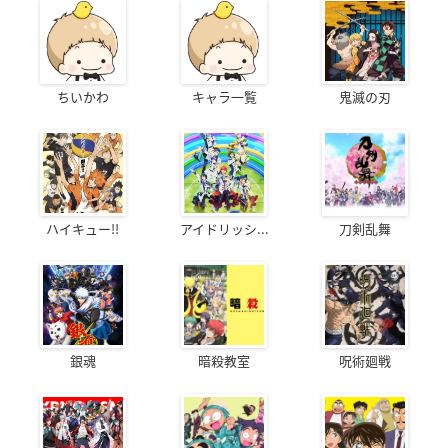
ちいかわ
キャラ一覧
鬼滅の刃
ハイキュー!!
アイドリッシ...
刀剣乱舞
銀魂
暗殺教室
呪術廻戦