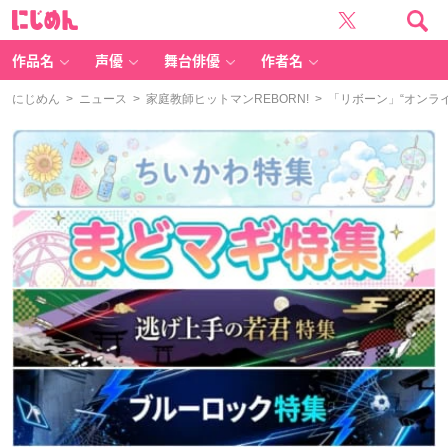
に
じ
め
ん
作品名
声優
舞台俳優
作者名
にじめん
>
ニュース
>
家庭教師ヒットマンREBORN!
> 「リボーン」“オンラ