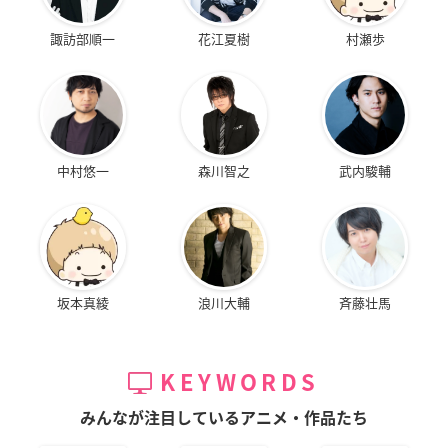
諏訪部順一
花江夏樹
村瀬歩
中村悠一
森川智之
武内駿輔
坂本真綾
浪川大輔
斉藤壮馬
KEYWORDS
みんなが注目しているアニメ・作品たち